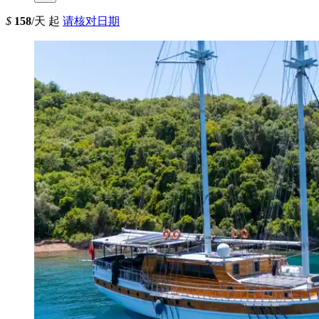
$
158
/天 起
请核对日期