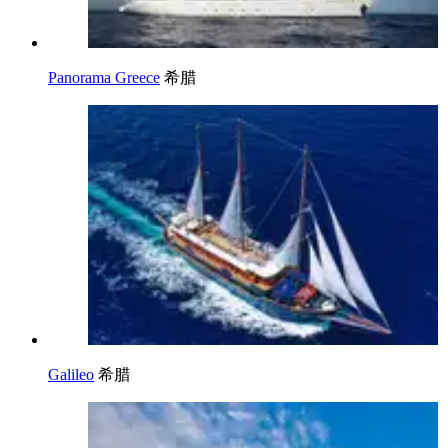
Panorama Greece
希腊
Galileo
希腊