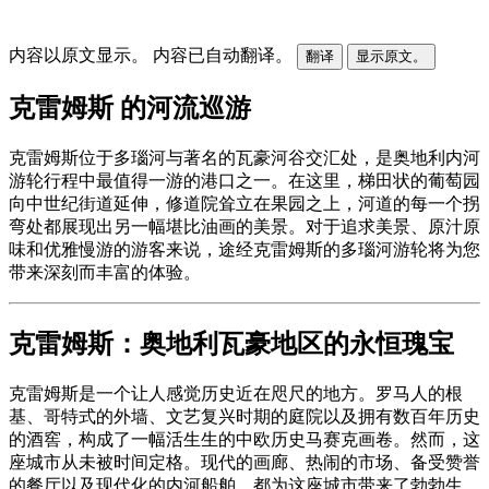
内容以原文显示。
内容已自动翻译。
翻译
显示原文。
克雷姆斯 的河流巡游
克雷姆斯位于多瑙河与著名的瓦豪河谷交汇处，是奥地利内河
游轮行程中最值得一游的港口之一。在这里，梯田状的葡萄园
向中世纪街道延伸，修道院耸立在果园之上，河道的每一个拐
弯处都展现出另一幅堪比油画的美景。对于追求美景、原汁原
味和优雅慢游的游客来说，途经克雷姆斯的多瑙河游轮将为您
带来深刻而丰富的体验。
克雷姆斯：奥地利瓦豪地区的永恒瑰宝
克雷姆斯是一个让人感觉历史近在咫尺的地方。罗马人的根
基、哥特式的外墙、文艺复兴时期的庭院以及拥有数百年历史
的酒窖，构成了一幅活生生的中欧历史马赛克画卷。然而，这
座城市从未被时间定格。现代的画廊、热闹的市场、备受赞誉
的餐厅以及现代化的内河船舶，都为这座城市带来了勃勃生