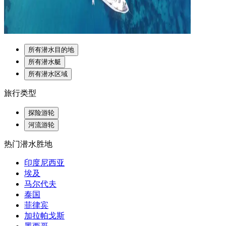
所有潜水目的地
所有潜水艇
所有潜水区域
旅行类型
探险游轮
河流游轮
热门潜水胜地
印度尼西亚
埃及
马尔代夫
泰国
菲律宾
加拉帕戈斯