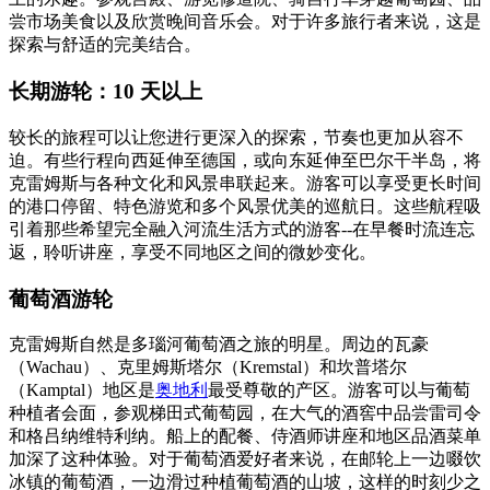
尝市场美食以及欣赏晚间音乐会。对于许多旅行者来说，这是
探索与舒适的完美结合。
长期游轮：10 天以上
较长的旅程可以让您进行更深入的探索，节奏也更加从容不
迫。有些行程向西延伸至德国，或向东延伸至巴尔干半岛，将
克雷姆斯与各种文化和风景串联起来。游客可以享受更长时间
的港口停留、特色游览和多个风景优美的巡航日。这些航程吸
引着那些希望完全融入河流生活方式的游客--在早餐时流连忘
返，聆听讲座，享受不同地区之间的微妙变化。
葡萄酒游轮
克雷姆斯自然是多瑙河葡萄酒之旅的明星。周边的瓦豪
（Wachau）、克里姆斯塔尔（Kremstal）和坎普塔尔
（Kamptal）地区是
奥地利
最受尊敬的产区。游客可以与葡萄
种植者会面，参观梯田式葡萄园，在大气的酒窖中品尝雷司令
和格吕纳维特利纳。船上的配餐、侍酒师讲座和地区品酒菜单
加深了这种体验。对于葡萄酒爱好者来说，在邮轮上一边啜饮
冰镇的葡萄酒，一边滑过种植葡萄酒的山坡，这样的时刻少之