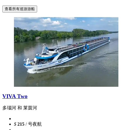
查看所有巡游游船
VIVA Two
多瑙河 和 莱茵河
$
215
/ 号夜航