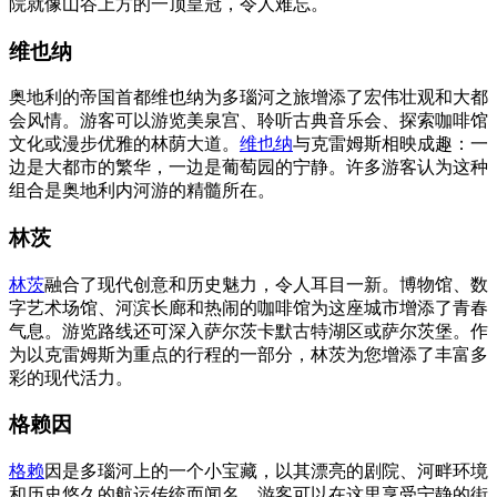
院就像山谷上方的一顶皇冠，令人难忘。
维也纳
奥地利的帝国首都维也纳为多瑙河之旅增添了宏伟壮观和大都
会风情。游客可以游览美泉宫、聆听古典音乐会、探索咖啡馆
文化或漫步优雅的林荫大道。
维也纳
与克雷姆斯相映成趣：一
边是大都市的繁华，一边是葡萄园的宁静。许多游客认为这种
组合是奥地利内河游的精髓所在。
林茨
林茨
融合了现代创意和历史魅力，令人耳目一新。博物馆、数
字艺术场馆、河滨长廊和热闹的咖啡馆为这座城市增添了青春
气息。游览路线还可深入萨尔茨卡默古特湖区或萨尔茨堡。作
为以克雷姆斯为重点的行程的一部分，林茨为您增添了丰富多
彩的现代活力。
格赖因
格赖
因是多瑙河上的一个小宝藏，以其漂亮的剧院、河畔环境
和历史悠久的航运传统而闻名。游客可以在这里享受宁静的街