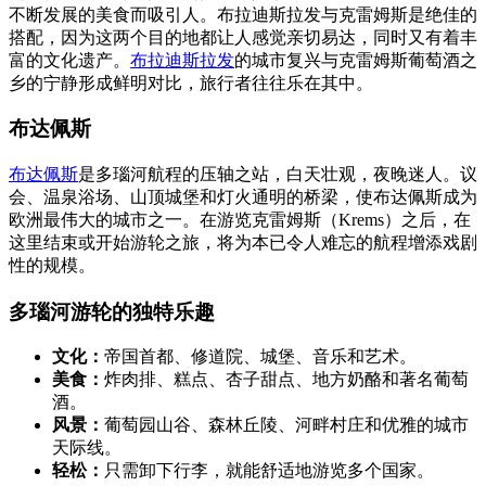
不断发展的美食而吸引人。布拉迪斯拉发与克雷姆斯是绝佳的
搭配，因为这两个目的地都让人感觉亲切易达，同时又有着丰
富的文化遗产。
布拉迪斯拉发
的城市复兴与克雷姆斯葡萄酒之
乡的宁静形成鲜明对比，旅行者往往乐在其中。
布达佩斯
布达佩斯
是多瑙河航程的压轴之站，白天壮观，夜晚迷人。议
会、温泉浴场、山顶城堡和灯火通明的桥梁，使布达佩斯成为
欧洲最伟大的城市之一。在游览克雷姆斯（Krems）之后，在
这里结束或开始游轮之旅，将为本已令人难忘的航程增添戏剧
性的规模。
多瑙河游轮的独特乐趣
文化：
帝国首都、修道院、城堡、音乐和艺术。
美食：
炸肉排、糕点、杏子甜点、地方奶酪和著名葡萄
酒。
风景：
葡萄园山谷、森林丘陵、河畔村庄和优雅的城市
天际线。
轻松：
只需卸下行李，就能舒适地游览多个国家。