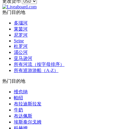
更改货币
热门目的地
多瑙河
莱茵河
尼罗河
Seine
杜罗河
湄公河
亚马逊河
所有河流（按字母排序）
所有巡游游船（A-Z）
热门目的地
维也纳
帕绍
布拉迪斯拉发
牛奶
布达佩斯
埃斯泰尔戈姆
科赫姆