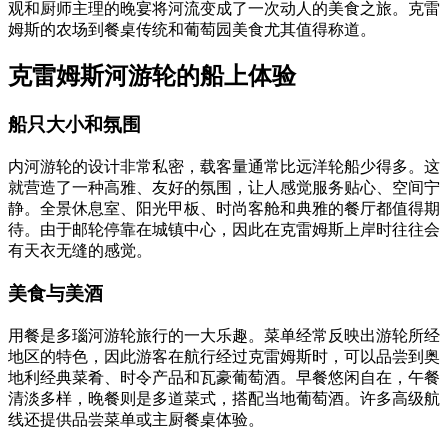
观和厨师主理的晚宴将河流变成了一次动人的美食之旅。克雷
姆斯的农场到餐桌传统和葡萄园美食尤其值得称道。
克雷姆斯河游轮的船上体验
船只大小和氛围
内河游轮的设计非常私密，载客量通常比远洋轮船少得多。这
就营造了一种高雅、友好的氛围，让人感觉服务贴心、空间宁
静。全景休息室、阳光甲板、时尚客舱和典雅的餐厅都值得期
待。由于邮轮停靠在城镇中心，因此在克雷姆斯上岸时往往会
有天衣无缝的感觉。
美食与美酒
用餐是多瑙河游轮旅行的一大乐趣。菜单经常反映出游轮所经
地区的特色，因此游客在航行经过克雷姆斯时，可以品尝到奥
地利经典菜肴、时令产品和瓦豪葡萄酒。早餐悠闲自在，午餐
清淡多样，晚餐则是多道菜式，搭配当地葡萄酒。许多高级航
线还提供品尝菜单或主厨餐桌体验。