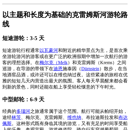
以主题和长度为基础的克雷姆斯河游轮路
线
短途游轮：3-5 天
短途游轮行程通常
以瓦豪河
和附近的精华景点为主，是首次乘
坐游轮游河的游客或在更广泛的欧洲假期中增加一次航行的游
客的理想选择。在
梅尔克（Melk
）和克雷姆斯（Krems）之间
巡游，在导游的带领下在
迪恩
施泰因（
Dürnstein
）散步，在当
地酒窖品酒，或许还可以在维也纳过夜。这些紧凑的旅程在优
雅的短短几天内营造出最大的氛围。客人每天早晨醒来都会看
到新的景色，同时还能在船上享受轻松惬意的下午时光。
中型邮轮：6-9 天
经典的
多瑙河
之旅通常属于这个范围。航行可能从帕绍开始，
途经
林茨
、梅尔克、克雷姆斯、
维也纳
、布拉迪斯拉发和
布达
佩斯
。这种形式既有身临其境的游览，又有充足的时间享受船
上的乐趣。参观宫殿、游览修道院、骑自行车穿越葡萄园、品