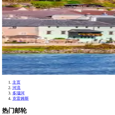
主页
河流
多瑙河
克雷姆斯
热门邮轮