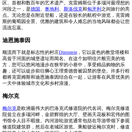
区、首都和数百年的艺术遗产。克雷姆斯位于多瑙河最理想的
河段之一，是
德国
、
奥地利
、
斯洛伐克
和
匈牙利
之间旅行的亮
点。无论您是在附近登船，还是在较长的航程中游览，克雷姆
斯的葡萄园全景、优雅的建筑和令人难忘的当地风味都会让您
流连忘返。
迪恩施泰因
顺流而下就是标志性的村庄
Dürnstein
，它以蓝色的教堂塔楼和
高耸于河面的城堡遗址而闻名。在这个如明信片般完美的地
方，您可以悠闲地漫步在狭窄的小巷中，享受精品购物的乐
趣，还可以徒步前往狮心王理查德曾被囚禁的堡垒。许多行程
都将克雷姆斯和迪恩施泰因结合在一起，让游客在风景优美的
一天中体验城市文化和乡村浪漫。
梅尔克
梅尔克
是欧洲最伟大的巴洛克式修道院的代名词。梅尔克修道
院耸立在多瑙河畔，金碧辉煌的大厅、壁画天花板和宏伟的图
书馆令人目不暇接。内河游轮游览通常包括在导游带领下参观
修道院建筑群，然后在老城区游览。乘船驶近梅尔克时，修道