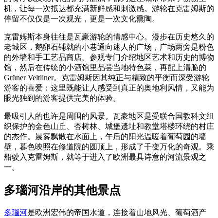
机，让每一次抵达都充满新鲜感和刺激感。游轮在克雷姆斯的
停留不仅仅是一次观光，更是一次文化熏陶。
克雷姆斯本身往往是瓦豪游轮的情感中心。漫步在历史悠久的
老城区，鹅卵石铺就的小巷通向迷人的广场，广场两旁是粉色
的外墙和手工艺品商店。参观专门介绍地区艺术和历史的博物
馆，然后在传统的小酒馆里品尝当地特色菜，再配上清脆的
Grüner Veltliner。克雷姆斯因其纯正与精致的平衡而深受游轮
游客的喜爱：这里既能让人感受到真正的奥地利风情，又能为
眼光独到的游客提供完美的体验。
最吸引人的也许是周围的风景。瓦豪地区是受联合国教科文组
织保护的金色山丘、杏树林、城堡遗址和教堂塔楼环绕的村庄
的杰作。晨雾飘散在水面上，午后的阳光温暖着葡萄园的墙
壁，暮色映照在修道院的圆顶上，形成了千变万化的奇观。乘
船驶入克雷姆斯，就等于进入了欧洲最具诗意的河流景观之
一。
多瑙河沿岸的其他景点
多瑙河
是欧洲宏伟的帝国水道，连接着山地风光、葡萄酒产