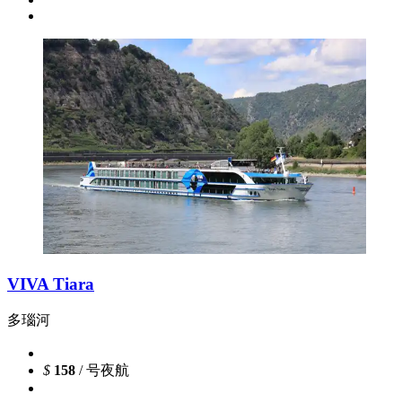
VIVA Tiara
多瑙河
$
158
/ 号夜航