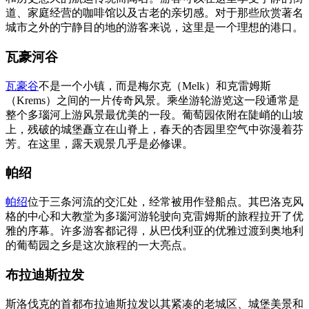
道、家庭经营的咖啡馆以及古老的亲切感。对于那些欣赏著名
城市之外的宁静目的地的游客来说，这里是一个理想的港口。
瓦豪河谷
瓦豪谷
不是一个小镇，而是梅尔克（Melk）和克雷姆斯
（Krems）之间的一片传奇风景。乘坐游轮游览这一段通常是
整个多瑙河上游风景最优美的一段。葡萄园依附在陡峭的山坡
上，残破的城堡矗立在山脊上，春天的杏园里空气中弥漫着芬
芳。在这里，露天观景几乎是必修课。
帕绍
帕绍
位于三条河流的交汇处，经常被用作登船点。其巴洛克风
格的中心和大教堂为多瑙河游轮驶向克雷姆斯的旅程拉开了优
雅的序幕。许多游客都记得，从巴伐利亚的优雅过渡到奥地利
的葡萄园之乡是这次旅程的一大亮点。
布拉迪斯拉发
斯洛伐克的首都布拉迪斯拉发以其紧凑的老城区、城堡美景和