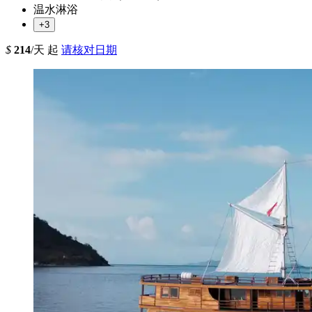
温水淋浴
+3
$
214
/天 起
请核对日期