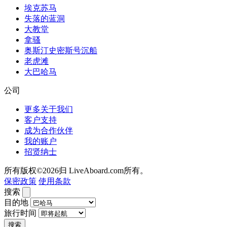
埃克苏马
失落的蓝洞
大教堂
拿骚
奥斯汀史密斯号沉船
老虎滩
大巴哈马
公司
更多关于我们
客户支持
成为合作伙伴
我的账户
招贤纳士
所有版权©2026归 LiveAboard.com所有。
保密政策
使用条款
搜索
目的地
旅行时间
搜索