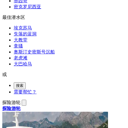
墨西哥
密克罗尼西亚
最佳潜水区
埃克苏马
失落的蓝洞
大教堂
拿骚
奥斯汀史密斯号沉船
老虎滩
大巴哈马
或
搜索
需要帮忙？
探险游轮
探险游轮