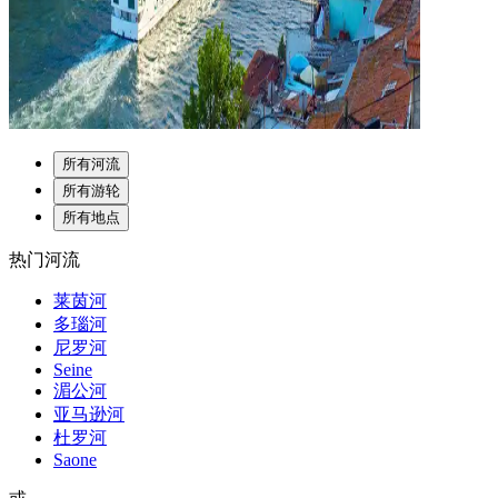
所有河流
所有游轮
所有地点
热门河流
莱茵河
多瑙河
尼罗河
Seine
湄公河
亚马逊河
杜罗河
Saone