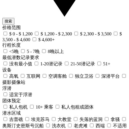
搜索
价格范围
$ 0 - $ 1,200
$ 1,200 - $ 2,300
$ 2,300 - $ 3,500
$
3,500 - $ 4,600
$ 4,600+
行程长度
<5晚
5 - 7晚
8晚以上
最低潜数记录要求
没有最小值
1-20潜记录
21-50潜记录
51+
设备
高氧
互联网
空调客舱
独立卫浴
深潜平台
摄影摄像站
浮潜
适宜于浮潜
团体预定
私人包机
10+ 乘客
私人包租或团体
潜水区域
吉普礁
埃克苏马
大教堂
失落的蓝洞
拿骚
奥斯汀史密斯号沉船
洗衣机
老虎滩
西端
不适用