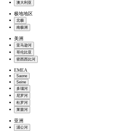
澳大利亚
极地地区
北极
南极洲
美洲
亚马逊河
哥伦比亚
密西西比河
EMEA
Saone
Seine
多瑙河
尼罗河
杜罗河
莱茵河
亚洲
湄公河