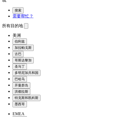
或
搜索
需要帮忙？
所有目的地
美洲
伯利兹
加拉帕戈斯
古巴
哥斯达黎加
圣马丁
多明尼加共和国
巴哈马
开曼群岛
洪都拉斯
特克斯和凯科斯
墨西哥
EMEA