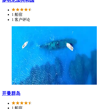
多明尼加共和国
1 船宿
1 客户评论
开曼群岛
1 船宿