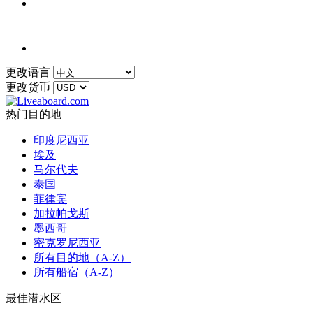
更改语言
更改货币
热门目的地
印度尼西亚
埃及
马尔代夫
泰国
菲律宾
加拉帕戈斯
墨西哥
密克罗尼西亚
所有目的地（A-Z）
所有船宿（A-Z）
最佳潜水区