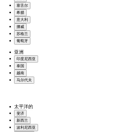
塞舌尔
希腊
意大利
挪威
苏格兰
葡萄牙
亚洲
印度尼西亚
泰国
越南
马尔代夫
太平洋的
斐济
新西兰
波利尼西亚