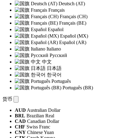
Deutsch (AT)
Français
Français (CH)
Français (BE)
Español
Español (MX)
Español (AR)
Italiano
Русский
中文
日本語
한국어
Português
Português (BR)
货币
AUD
Australian Dollar
BRL
Brazilian Real
CAD
Canadian Dollar
CHF
Swiss Franc
CNY
Chinese Yuan
CZK
Czech Koruna