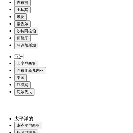
吉布提
土耳其
埃及
塞舌尔
沙特阿拉伯
葡萄牙
马达加斯加
亚洲
印度尼西亚
巴布亚新几内亚
泰国
菲律宾
马尔代夫
太平洋的
密克罗尼西亚
所罗门群岛