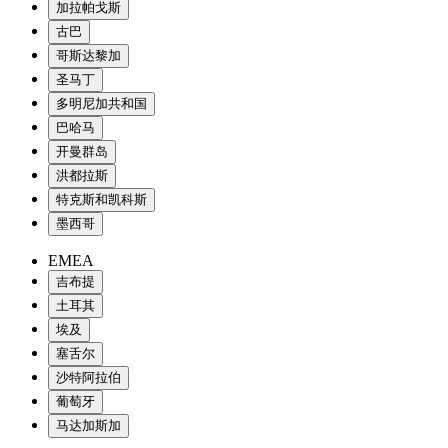
加拉帕戈斯
古巴
哥斯达黎加
圣马丁
多明尼加共和国
巴哈马
开曼群岛
洪都拉斯
特克斯和凯科斯
墨西哥
EMEA
吉布提
土耳其
埃及
塞舌尔
沙特阿拉伯
葡萄牙
马达加斯加