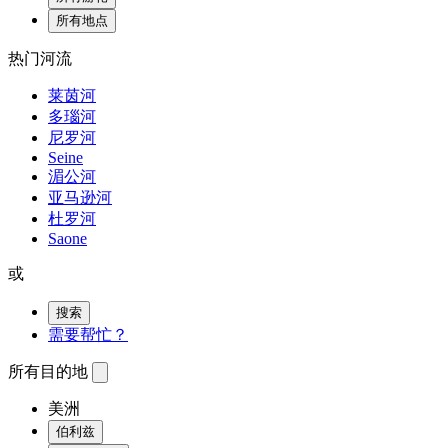
所有地点
热门河流
莱茵河
多瑙河
尼罗河
Seine
湄公河
亚马逊河
杜罗河
Saone
或
搜索
需要帮忙？
所有目的地
美洲
伯利兹