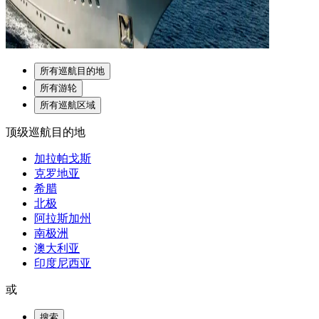
所有巡航目的地
所有游轮
所有巡航区域
顶级巡航目的地
加拉帕戈斯
克罗地亚
希腊
北极
阿拉斯加州
南极洲
澳大利亚
印度尼西亚
或
搜索