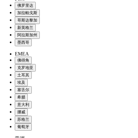
佛罗里达
加拉帕戈斯
哥斯达黎加
新英格兰
阿拉斯加州
墨西哥
EMEA
佛得角
克罗地亚
土耳其
埃及
塞舌尔
希腊
意大利
挪威
苏格兰
葡萄牙