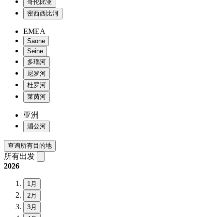
哥伦比亚
密西西比河
EMEA
Saone
Seine
多瑙河
尼罗河
杜罗河
莱茵河
亚洲
湄公河
查询所有目的地
所有出发
2026
1月
2月
3月