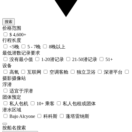
搜索
价格范围
$ 4,600+
行程长度
<5晚
5 - 7晚
8晚以上
最低潜数记录要求
没有最小值
1-20潜记录
21-50潜记录
51+
设备
高氧
互联网
空调客舱
独立卫浴
深潜平台
摄影摄像站
浮潜
适宜于浮潜
团体预定
私人包机
10+ 乘客
私人包租或团体
潜水区域
Bajo Alcyone
科科斯
蓬塔雷纳斯
按船名搜索