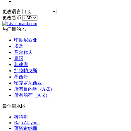
更改语言
更改货币
热门目的地
印度尼西亚
埃及
马尔代夫
泰国
菲律宾
加拉帕戈斯
墨西哥
密克罗尼西亚
所有目的地（A-Z）
所有船宿（A-Z）
最佳潜水区
科科斯
Bajo Alcyone
蓬塔雷纳斯