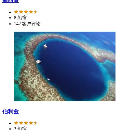
墨西哥
8 船宿
142 客户评论
伯利兹
3 船宿