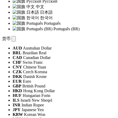
Русский
中文
日本語
한국어
Português
Português (BR)
货币
AUD
Australian Dollar
BRL
Brazilian Real
CAD
Canadian Dollar
CHF
Swiss Franc
CNY
Chinese Yuan
CZK
Czech Koruna
DKK
Danish Krone
EUR
Euro
GBP
British Pound
HKD
Hong Kong Dollar
HUF
Hungarian Forin
ILS
Israeli New Sheqel
INR
Indian Rupee
JPY
Japanese Yen
KRW
Korean Won