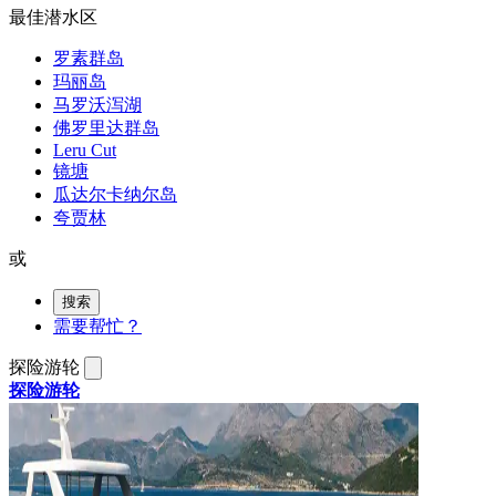
最佳潜水区
罗素群岛
玛丽岛
马罗沃泻湖
佛罗里达群岛
Leru Cut
镜塘
瓜达尔卡纳尔岛
夸贾林
或
搜索
需要帮忙？
探险游轮
探险游轮