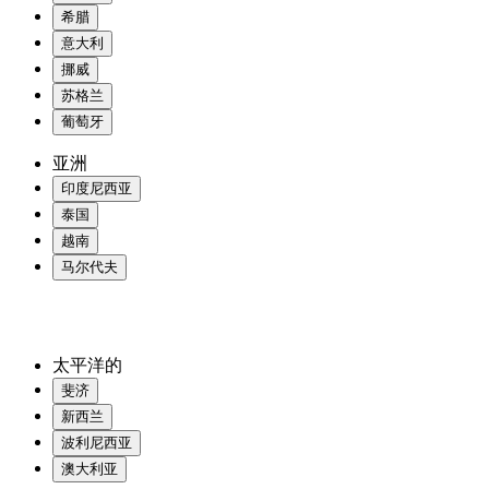
希腊
意大利
挪威
苏格兰
葡萄牙
亚洲
印度尼西亚
泰国
越南
马尔代夫
太平洋的
斐济
新西兰
波利尼西亚
澳大利亚