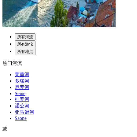
所有河流
所有游轮
所有地点
热门河流
莱茵河
多瑙河
尼罗河
Seine
杜罗河
湄公河
亚马逊河
Saone
或