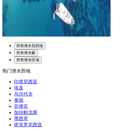
所有潜水目的地
所有潜水艇
所有潜水区域
热门潜水胜地
印度尼西亚
埃及
马尔代夫
泰国
菲律宾
加拉帕戈斯
墨西哥
密克罗尼西亚