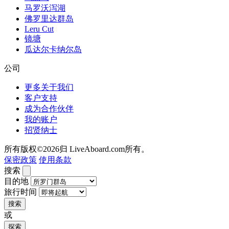
马罗沃泻湖
佛罗里达群岛
Leru Cut
镜塘
瓜达尔卡纳尔岛
公司
更多关于我们
客户支持
成为合作伙伴
我的账户
招贤纳士
所有版权©2026归 LiveAboard.com所有。
保密政策
使用条款
搜索
目的地
旅行时间
搜索
或
探索