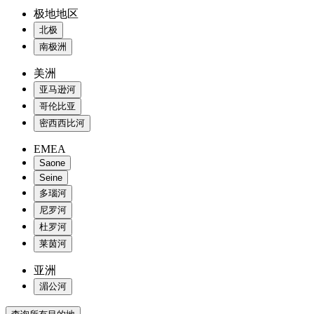
极地地区
北极
南极洲
美洲
亚马逊河
哥伦比亚
密西西比河
EMEA
Saone
Seine
多瑙河
尼罗河
杜罗河
莱茵河
亚洲
湄公河