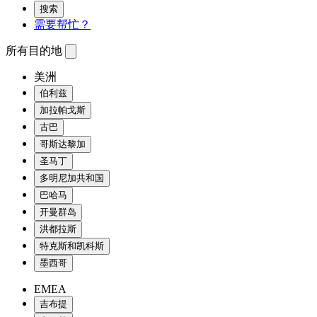
搜索
需要帮忙？
所有目的地
美洲
伯利兹
加拉帕戈斯
古巴
哥斯达黎加
圣马丁
多明尼加共和国
巴哈马
开曼群岛
洪都拉斯
特克斯和凯科斯
墨西哥
EMEA
吉布提