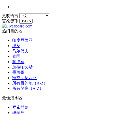
更改语言
更改货币
热门目的地
印度尼西亚
埃及
马尔代夫
泰国
菲律宾
加拉帕戈斯
墨西哥
密克罗尼西亚
所有目的地（A-Z）
所有船宿（A-Z）
最佳潜水区
罗素群岛
玛丽岛