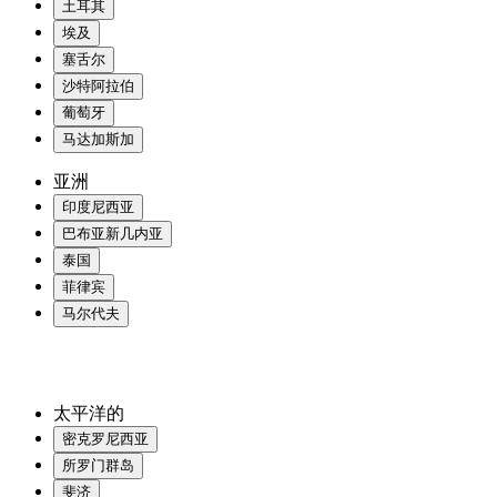
土耳其
埃及
塞舌尔
沙特阿拉伯
葡萄牙
马达加斯加
亚洲
印度尼西亚
巴布亚新几内亚
泰国
菲律宾
马尔代夫
太平洋的
密克罗尼西亚
所罗门群岛
斐济