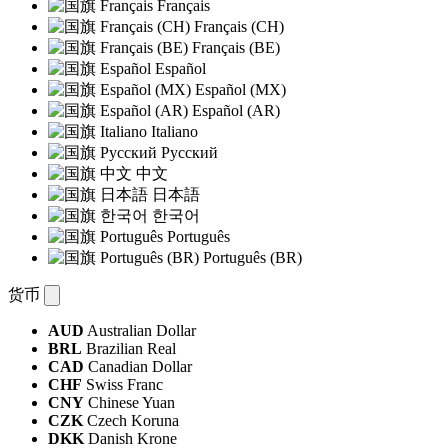
Français
Français (CH)
Français (BE)
Español
Español (MX)
Español (AR)
Italiano
Русский
中文
日本語
한국어
Português
Português (BR)
货币
AUD
Australian Dollar
BRL
Brazilian Real
CAD
Canadian Dollar
CHF
Swiss Franc
CNY
Chinese Yuan
CZK
Czech Koruna
DKK
Danish Krone