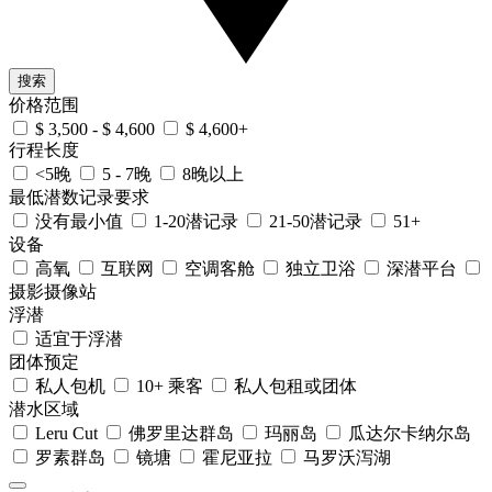
搜索
价格范围
$ 3,500 - $ 4,600
$ 4,600+
行程长度
<5晚
5 - 7晚
8晚以上
最低潜数记录要求
没有最小值
1-20潜记录
21-50潜记录
51+
设备
高氧
互联网
空调客舱
独立卫浴
深潜平台
摄影摄像站
浮潜
适宜于浮潜
团体预定
私人包机
10+ 乘客
私人包租或团体
潜水区域
Leru Cut
佛罗里达群岛
玛丽岛
瓜达尔卡纳尔岛
罗素群岛
镜塘
霍尼亚拉
马罗沃泻湖