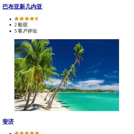
巴布亚新几内亚
2 船宿
5 客户评论
斐济