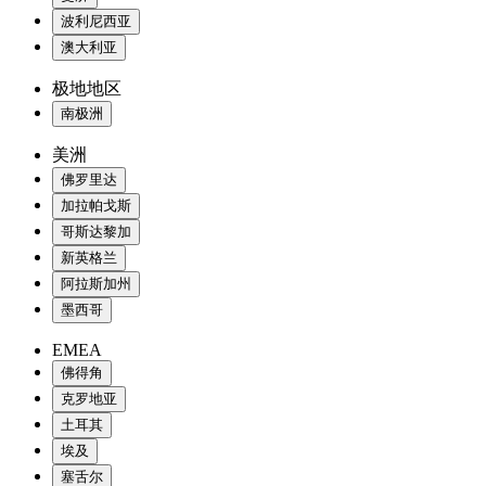
波利尼西亚
澳大利亚
极地地区
南极洲
美洲
佛罗里达
加拉帕戈斯
哥斯达黎加
新英格兰
阿拉斯加州
墨西哥
EMEA
佛得角
克罗地亚
土耳其
埃及
塞舌尔