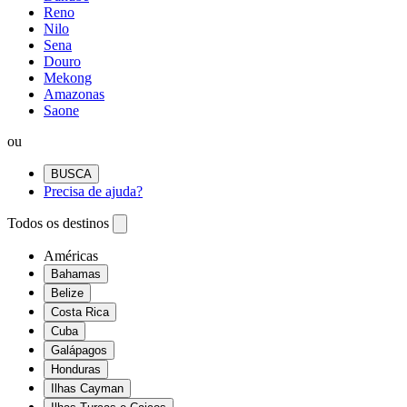
Reno
Nilo
Sena
Douro
Mekong
Amazonas
Saone
ou
BUSCA
Precisa de ajuda?
Todos os destinos
Américas
Bahamas
Belize
Costa Rica
Cuba
Galápagos
Honduras
Ilhas Cayman