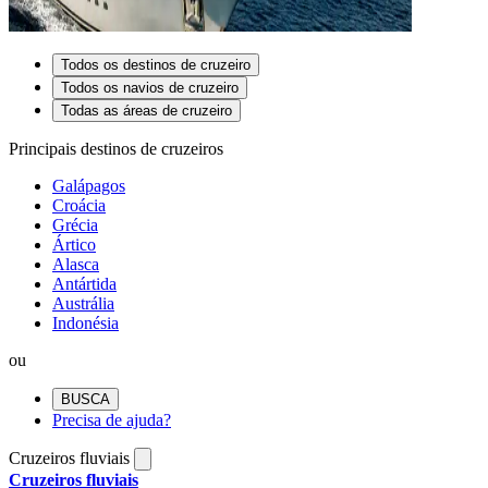
Todos os destinos de cruzeiro
Todos os navios de cruzeiro
Todas as áreas de cruzeiro
Principais destinos de cruzeiros
Galápagos
Croácia
Grécia
Ártico
Alasca
Antártida
Austrália
Indonésia
ou
BUSCA
Precisa de ajuda?
Cruzeiros fluviais
Cruzeiros fluviais