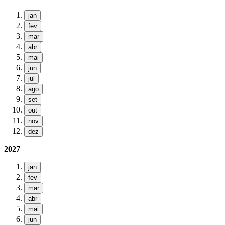
jan
fev
mar
abr
mai
jun
jul
ago
set
out
nov
dez
2027
jan
fev
mar
abr
mai
jun