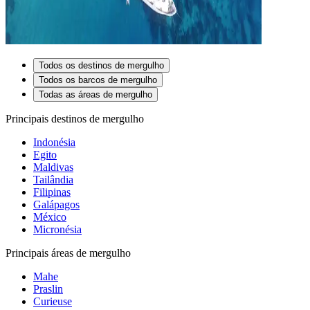
Todos os destinos de mergulho
Todos os barcos de mergulho
Todas as áreas de mergulho
Principais destinos de mergulho
Indonésia
Egito
Maldivas
Tailândia
Filipinas
Galápagos
México
Micronésia
Principais áreas de mergulho
Mahe
Praslin
Curieuse