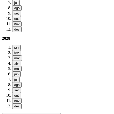
jul
ago
set
out
nov
dez
2028
jan
fev
mar
abr
mai
jun
jul
ago
set
out
nov
dez