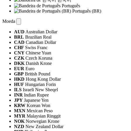
Português
Português (BR)
Moeda
AUD
Australian Dollar
BRL
Brazilian Real
CAD
Canadian Dollar
CHF
Swiss Franc
CNY
Chinese Yuan
CZK
Czech Koruna
DKK
Danish Krone
EUR
Euro
GBP
British Pound
HKD
Hong Kong Dollar
HUF
Hungarian Forin
ILS
Israeli New Sheqel
INR
Indian Rupee
JPY
Japanese Yen
KRW
Korean Won
MXN
Mexican Peso
MYR
Malaysian Ringgit
NOK
Norwegian Krone
NZD
New Zealand Dollar