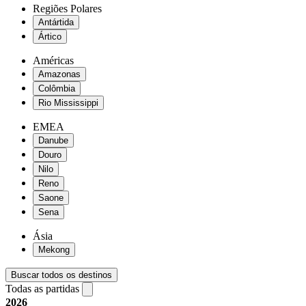
Regiões Polares
Antártida
Ártico
Américas
Amazonas
Colômbia
Rio Mississippi
EMEA
Danube
Douro
Nilo
Reno
Saone
Sena
Ásia
Mekong
Buscar todos os destinos
Todas as partidas
2026