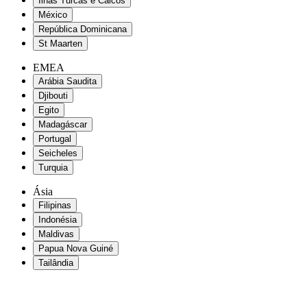
Ilhas Turcas e Caicos
México
República Dominicana
St Maarten
EMEA
Arábia Saudita
Djibouti
Egito
Madagáscar
Portugal
Seicheles
Turquia
Ásia
Filipinas
Indonésia
Maldivas
Papua Nova Guiné
Tailândia