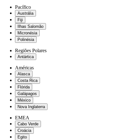
Pacífico
Austrália
Fiji
Ilhas Salomão
Micronésia
Polinésia
Regiões Polares
Antártica
Américas
Alasca
Costa Rica
Flórida
Galápagos
México
Nova Inglaterra
EMEA
Cabo Verde
Croácia
Egito