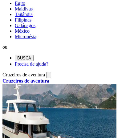
Egito
Maldivas
Tailândia
Filipinas
Galápagos
México
Micronésia
ou
BUSCA
Precisa de ajuda?
Cruzeiros de aventura
Cruzeiros de aventura