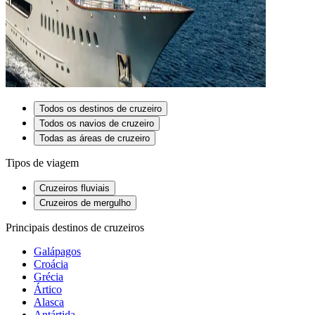
Todos os destinos de cruzeiro
Todos os navios de cruzeiro
Todas as áreas de cruzeiro
Tipos de viagem
Cruzeiros fluviais
Cruzeiros de mergulho
Principais destinos de cruzeiros
Galápagos
Croácia
Grécia
Ártico
Alasca
Antártida