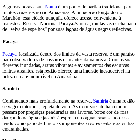
Algumas horas a sul,
Nauta
é um ponto de partida tradicional para
muitos cruzeiros no rio Amazonas. Aninhada ao longo do rio
Marañón, esta cidade tranquila oferece acesso conveniente à
majestosa Reserva Nacional Pacaya-Samiria, muitas vezes chamada
de "selva de espelhos" por suas lagoas de águas negras reflexivas.
Pacaya
Pacaya
, localizada dentro dos limites da vasta reserva, é um paraíso
para observadores de pássaros e amantes da natureza. Com as suas
florestas inundadas, araras vibrantes e avistamentos das esquivas
lontras gigantes, esta região oferece uma imersão inesquecível na
beleza crua e indomável da Amazónia.
Samiria
Continuando mais profundamente na reserva,
Samiria
é uma região
selvagem intocada, repleta de vida. As excursões de barco aqui
passam por preguiças penduradas nas árvores, botos cor-de-rosa
dançando na água e jacarés à espreita nas águas rasas - tudo isso
tendo como pano de fundo as imponentes árvores ceiba e as vinhas
emaranhadas.