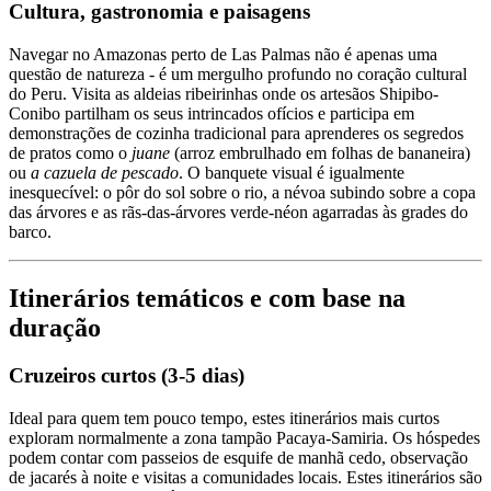
Cultura, gastronomia e paisagens
Navegar no Amazonas perto de Las Palmas não é apenas uma
questão de natureza - é um mergulho profundo no coração cultural
do Peru. Visita as aldeias ribeirinhas onde os artesãos Shipibo-
Conibo partilham os seus intrincados ofícios e participa em
demonstrações de cozinha tradicional para aprenderes os segredos
de pratos como o
juane
(arroz embrulhado em folhas de bananeira)
ou
a cazuela de pescado
. O banquete visual é igualmente
inesquecível: o pôr do sol sobre o rio, a névoa subindo sobre a copa
das árvores e as rãs-das-árvores verde-néon agarradas às grades do
barco.
Itinerários temáticos e com base na
duração
Cruzeiros curtos (3-5 dias)
Ideal para quem tem pouco tempo, estes itinerários mais curtos
exploram normalmente a zona tampão Pacaya-Samiria. Os hóspedes
podem contar com passeios de esquife de manhã cedo, observação
de jacarés à noite e visitas a comunidades locais. Estes itinerários são