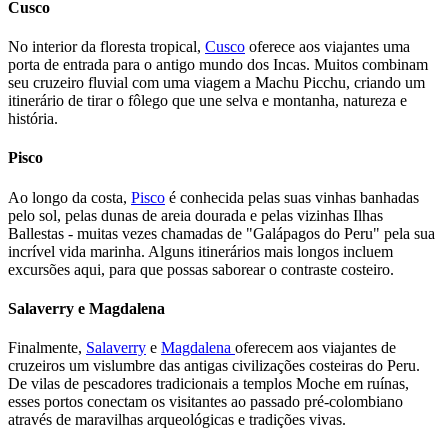
Cusco
No interior da floresta tropical,
Cusco
oferece aos viajantes uma
porta de entrada para o antigo mundo dos Incas. Muitos combinam
seu cruzeiro fluvial com uma viagem a Machu Picchu, criando um
itinerário de tirar o fôlego que une selva e montanha, natureza e
história.
Pisco
Ao longo da costa,
Pisco
é conhecida pelas suas vinhas banhadas
pelo sol, pelas dunas de areia dourada e pelas vizinhas Ilhas
Ballestas - muitas vezes chamadas de "Galápagos do Peru" pela sua
incrível vida marinha. Alguns itinerários mais longos incluem
excursões aqui, para que possas saborear o contraste costeiro.
Salaverry e Magdalena
Finalmente,
Salaverry
e
Magdalena
oferecem aos viajantes de
cruzeiros um vislumbre das antigas civilizações costeiras do Peru.
De vilas de pescadores tradicionais a templos Moche em ruínas,
esses portos conectam os visitantes ao passado pré-colombiano
através de maravilhas arqueológicas e tradições vivas.