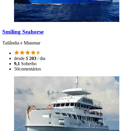
Smiling Seahorse
Tailândia e Mianmar
desde
$
203
/ dia
9,1
Soberbo
50
comentários