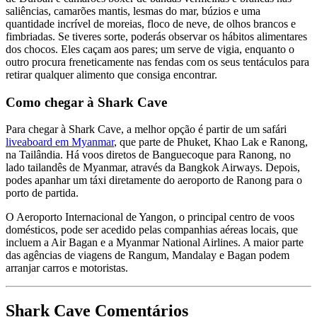
saliências, camarões mantis, lesmas do mar, búzios e uma
quantidade incrível de moreias, floco de neve, de olhos brancos e
fimbriadas. Se tiveres sorte, poderás observar os hábitos alimentares
dos chocos. Eles caçam aos pares; um serve de vigia, enquanto o
outro procura freneticamente nas fendas com os seus tentáculos para
retirar qualquer alimento que consiga encontrar.
Como chegar à Shark Cave
Para chegar à Shark Cave, a melhor opção é partir de um safári
liveaboard em Myanmar
, que parte de Phuket, Khao Lak e Ranong,
na Tailândia. Há voos diretos de Banguecoque para Ranong, no
lado tailandês de Myanmar, através da Bangkok Airways. Depois,
podes apanhar um táxi diretamente do aeroporto de Ranong para o
porto de partida.
O Aeroporto Internacional de Yangon, o principal centro de voos
domésticos, pode ser acedido pelas companhias aéreas locais, que
incluem a Air Bagan e a Myanmar National Airlines. A maior parte
das agências de viagens de Rangum, Mandalay e Bagan podem
arranjar carros e motoristas.
Shark Cave Comentários