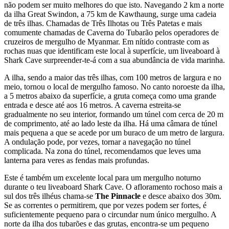
não podem ser muito melhores do que isto. Navegando 2 km a norte
da ilha Great Swindon, a 75 km de Kawthaung, surge uma cadeia
de três ilhas. Chamadas de Três Ilhotas ou Três Patetas e mais
comumente chamadas de Caverna do Tubarão pelos operadores de
cruzeiros de mergulho de Myanmar. Em nítido contraste com as
rochas nuas que identificam este local à superfície, um liveaboard à
Shark Cave surpreender-te-á com a sua abundância de vida marinha.
A ilha, sendo a maior das três ilhas, com 100 metros de largura e no
meio, tornou o local de mergulho famoso. No canto noroeste da ilha,
a 5 metros abaixo da superfície, a gruta começa como uma grande
entrada e desce até aos 16 metros. A caverna estreita-se
gradualmente no seu interior, formando um túnel com cerca de 20 m
de comprimento, até ao lado leste da ilha. Há uma câmara de túnel
mais pequena a que se acede por um buraco de um metro de largura.
A ondulação pode, por vezes, tornar a navegação no túnel
complicada. Na zona do túnel, recomendamos que leves uma
lanterna para veres as fendas mais profundas.
Este é também um excelente local para um mergulho noturno
durante o teu liveaboard Shark Cave. O afloramento rochoso mais a
sul dos três ilhéus chama-se
The Pinnacle
e desce abaixo dos 30m.
Se as correntes o permitirem, que por vezes podem ser fortes, é
suficientemente pequeno para o circundar num único mergulho. A
norte da ilha dos tubarões e das grutas, encontra-se um pequeno