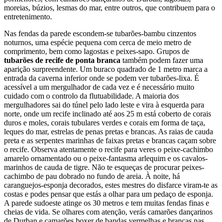
moreias, búzios, lesmas do mar, entre outros, que contribuem para o
entretenimento.
Nas fendas da parede escondem-se tubarões-bambu cinzentos
noturnos, uma espécie pequena com cerca de meio metro de
comprimento, bem como lagostas e peixes-sapo. Grupos de
tubarões de recife de ponta branca
também podem fazer uma
aparição surpreendente. Um buraco quadrado de 1 metro marca a
entrada da caverna inferior onde se podem ver tubarões-lixa. É
acessível a um mergulhador de cada vez e é necessário muito
cuidado com o controlo da flutuabilidade. A maioria dos
mergulhadores sai do túnel pelo lado leste e vira à esquerda para
norte, onde um recife inclinado até aos 25 m está coberto de corais
duros e moles, corais tubulares verdes e corais em forma de taça,
leques do mar, estrelas de penas pretas e brancas. As raias de cauda
preta e as serpentes marinhas de faixas pretas e brancas caçam sobre
o recife. Observa atentamente o recife para veres o peixe-cachimbo
amarelo ornamentado ou o peixe-fantasma arlequim e os cavalos-
marinhos de cauda de tigre. Não te esqueças de procurar peixes-
cachimbo de pau dobrado no fundo de areia. À noite, há
caranguejos-esponja decorados, estes mestres do disfarce viram-te as
costas e podes pensar que estás a olhar para um pedaço de esponja.
A parede sudoeste atinge os 30 metros e tem muitas fendas finas e
cheias de vida. Se olhares com atenção, verás camarões dançarinos
de Durban e camarões boxer de bandas vermelhas e brancas nas