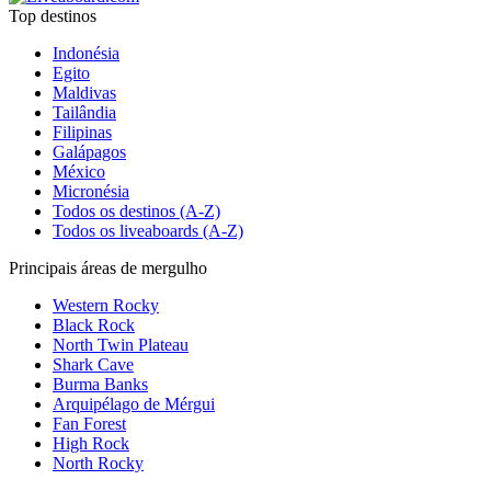
Top destinos
Indonésia
Egito
Maldivas
Tailândia
Filipinas
Galápagos
México
Micronésia
Todos os destinos (A-Z)
Todos os liveaboards (A-Z)
Principais áreas de mergulho
Western Rocky
Black Rock
North Twin Plateau
Shark Cave
Burma Banks
Arquipélago de Mérgui
Fan Forest
High Rock
North Rocky