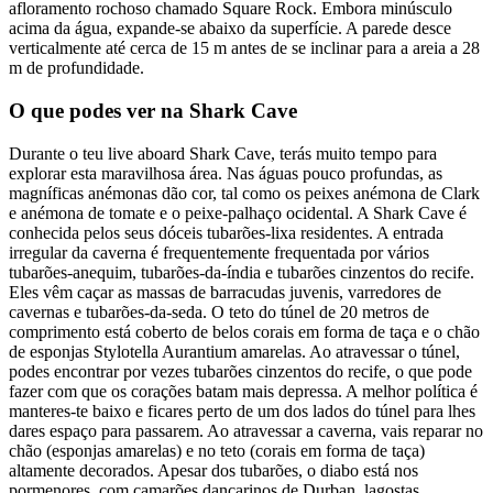
afloramento rochoso chamado Square Rock. Embora minúsculo
acima da água, expande-se abaixo da superfície. A parede desce
verticalmente até cerca de 15 m antes de se inclinar para a areia a 28
m de profundidade.
O que podes ver na Shark Cave
Durante o teu live aboard Shark Cave, terás muito tempo para
explorar esta maravilhosa área. Nas águas pouco profundas, as
magníficas anémonas dão cor, tal como os peixes anémona de Clark
e anémona de tomate e o peixe-palhaço ocidental. A Shark Cave é
conhecida pelos seus dóceis tubarões-lixa residentes. A entrada
irregular da caverna é frequentemente frequentada por vários
tubarões-anequim, tubarões-da-índia e tubarões cinzentos do recife.
Eles vêm caçar as massas de barracudas juvenis, varredores de
cavernas e tubarões-da-seda. O teto do túnel de 20 metros de
comprimento está coberto de belos corais em forma de taça e o chão
de esponjas Stylotella Aurantium amarelas. Ao atravessar o túnel,
podes encontrar por vezes tubarões cinzentos do recife, o que pode
fazer com que os corações batam mais depressa. A melhor política é
manteres-te baixo e ficares perto de um dos lados do túnel para lhes
dares espaço para passarem. Ao atravessar a caverna, vais reparar no
chão (esponjas amarelas) e no teto (corais em forma de taça)
altamente decorados. Apesar dos tubarões, o diabo está nos
pormenores, com camarões dançarinos de Durban, lagostas,