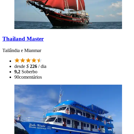
Thailand Master
Tailândia e Mianmar
desde
$
226
/ dia
9,2
Soberbo
90
comentários