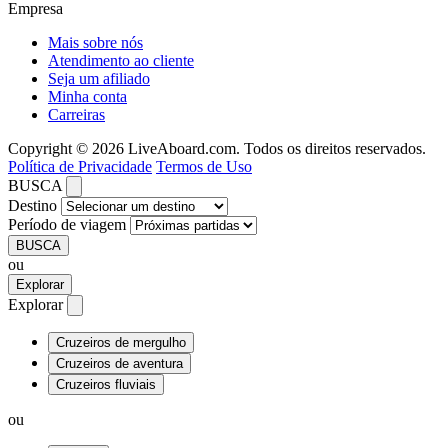
Empresa
Mais sobre nós
Atendimento ao cliente
Seja um afiliado
Minha conta
Carreiras
Copyright © 2026 LiveAboard.com. Todos os direitos reservados.
Política de Privacidade
Termos de Uso
BUSCA
Destino
Período de viagem
BUSCA
ou
Explorar
Explorar
Cruzeiros de mergulho
Cruzeiros de aventura
Cruzeiros fluviais
ou