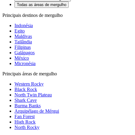
Todas as áreas de mergulho
Principais destinos de mergulho
Indonésia
Egito
Maldivas
Tailândia
Filipinas
Galápagos
México
Micronésia
Principais áreas de mergulho
Western Rocky
Black Rock
North Twin Plateau
Shark Cave
Burma Banks
Arquipélago de Mérgui
Fan Forest
High Rock
North Rocky