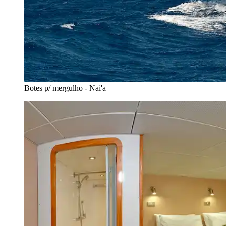
Botes p/ mergulho - Nai'a