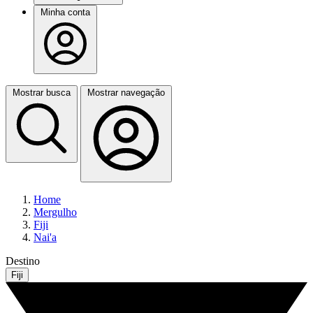
Minha conta
Mostrar busca
Mostrar navegação
Home
Mergulho
Fiji
Nai'a
Destino
Fiji