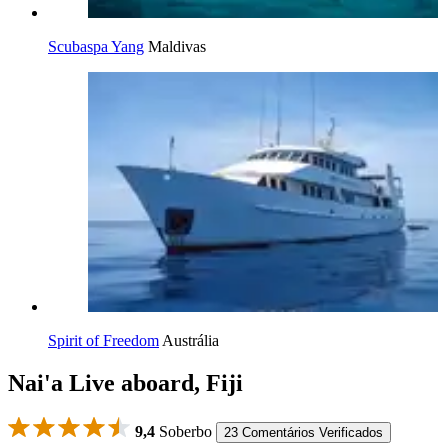
Scubaspa Yang
Maldivas
Spirit of Freedom
Austrália
Nai'a Live aboard, Fiji
9,4
Soberbo
23 Comentários Verificados