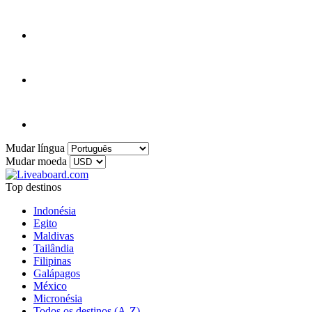
Mudar língua
Mudar moeda
Top destinos
Indonésia
Egito
Maldivas
Tailândia
Filipinas
Galápagos
México
Micronésia
Todos os destinos (A-Z)