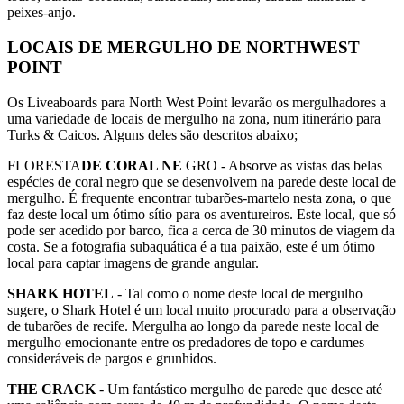
peixes-anjo.
LOCAIS DE MERGULHO DE NORTHWEST
POINT
Os Liveaboards para North West Point levarão os mergulhadores a
uma variedade de locais de mergulho na zona, num itinerário para
Turks & Caicos. Alguns deles são descritos abaixo;
FLORESTA
DE CORAL NE
GRO - Absorve as vistas das belas
espécies de coral negro que se desenvolvem na parede deste local de
mergulho. É frequente encontrar tubarões-martelo nesta zona, o que
faz deste local um ótimo sítio para os aventureiros. Este local, que só
pode ser acedido por barco, fica a cerca de 30 minutos de viagem da
costa. Se a fotografia subaquática é a tua paixão, este é um ótimo
local para captar imagens de grande angular.
SHARK HOTEL
- Tal como o nome deste local de mergulho
sugere, o Shark Hotel é um local muito procurado para a observação
de tubarões de recife. Mergulha ao longo da parede neste local de
mergulho emocionante entre os predadores de topo e cardumes
consideráveis de pargos e grunhidos.
THE CRACK
- Um fantástico mergulho de parede que desce até