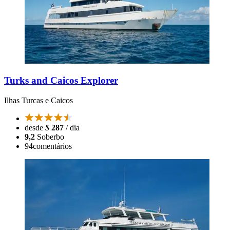
Turks and Caicos Explorer
Ilhas Turcas e Caicos
desde
$
287
/ dia
9,2
Soberbo
94
comentários