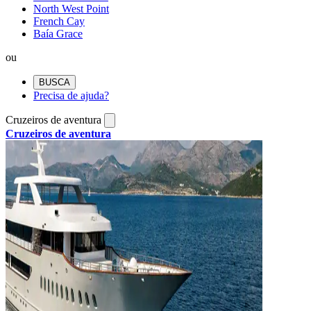
North West Point
French Cay
Baía Grace
ou
BUSCA
Precisa de ajuda?
Cruzeiros de aventura
Cruzeiros de aventura