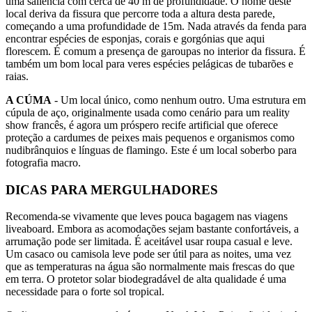
uma saliência com cerca de 40 m de profundidade. O nome deste
local deriva da fissura que percorre toda a altura desta parede,
começando a uma profundidade de 15m. Nada através da fenda para
encontrar espécies de esponjas, corais e gorgónias que aqui
florescem. É comum a presença de garoupas no interior da fissura. É
também um bom local para veres espécies pelágicas de tubarões e
raias.
A CÚMA
- Um local único, como nenhum outro. Uma estrutura em
cúpula de aço, originalmente usada como cenário para um reality
show francês, é agora um próspero recife artificial que oferece
proteção a cardumes de peixes mais pequenos e organismos como
nudibrânquios e línguas de flamingo. Este é um local soberbo para
fotografia macro.
DICAS PARA MERGULHADORES
Recomenda-se vivamente que leves pouca bagagem nas viagens
liveaboard. Embora as acomodações sejam bastante confortáveis, a
arrumação pode ser limitada. É aceitável usar roupa casual e leve.
Um casaco ou camisola leve pode ser útil para as noites, uma vez
que as temperaturas na água são normalmente mais frescas do que
em terra. O protetor solar biodegradável de alta qualidade é uma
necessidade para o forte sol tropical.