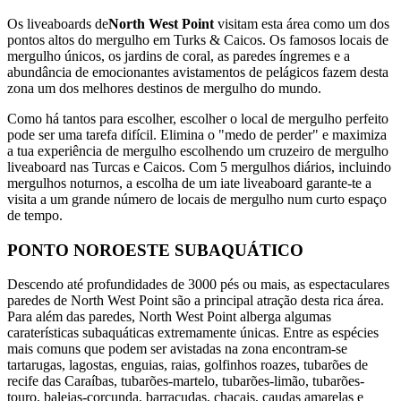
Os liveaboards de
North West Point
visitam esta área como um dos
pontos altos do mergulho em Turks & Caicos. Os famosos locais de
mergulho únicos, os jardins de coral, as paredes íngremes e a
abundância de emocionantes avistamentos de pelágicos fazem desta
zona um dos melhores destinos de mergulho do mundo.
Como há tantos para escolher, escolher o local de mergulho perfeito
pode ser uma tarefa difícil. Elimina o "medo de perder" e maximiza
a tua experiência de mergulho escolhendo um cruzeiro de mergulho
liveaboard nas Turcas e Caicos. Com 5 mergulhos diários, incluindo
mergulhos noturnos, a escolha de um iate liveaboard garante-te a
visita a um grande número de locais de mergulho num curto espaço
de tempo.
PONTO NOROESTE SUBAQUÁTICO
Descendo até profundidades de 3000 pés ou mais, as espectaculares
paredes de North West Point são a principal atração desta rica área.
Para além das paredes, North West Point alberga algumas
caraterísticas subaquáticas extremamente únicas. Entre as espécies
mais comuns que podem ser avistadas na zona encontram-se
tartarugas, lagostas, enguias, raias, golfinhos roazes, tubarões de
recife das Caraíbas, tubarões-martelo, tubarões-limão, tubarões-
touro, baleias-corcunda, barracudas, chacais, caudas amarelas e