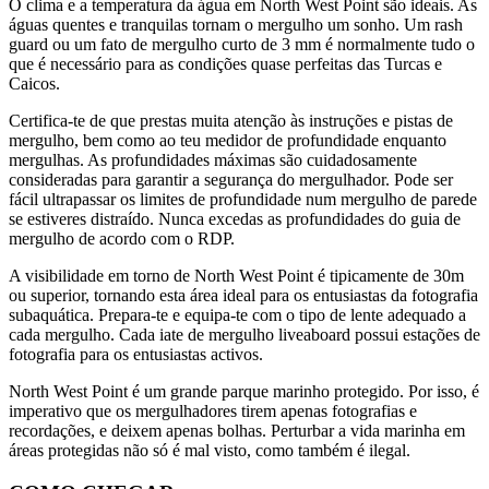
O clima e a temperatura da água em North West Point são ideais. As
águas quentes e tranquilas tornam o mergulho um sonho. Um rash
guard ou um fato de mergulho curto de 3 mm é normalmente tudo o
que é necessário para as condições quase perfeitas das Turcas e
Caicos.
Certifica-te de que prestas muita atenção às instruções e pistas de
mergulho, bem como ao teu medidor de profundidade enquanto
mergulhas. As profundidades máximas são cuidadosamente
consideradas para garantir a segurança do mergulhador. Pode ser
fácil ultrapassar os limites de profundidade num mergulho de parede
se estiveres distraído. Nunca excedas as profundidades do guia de
mergulho de acordo com o RDP.
A visibilidade em torno de North West Point é tipicamente de 30m
ou superior, tornando esta área ideal para os entusiastas da fotografia
subaquática. Prepara-te e equipa-te com o tipo de lente adequado a
cada mergulho. Cada iate de mergulho liveaboard possui estações de
fotografia para os entusiastas activos.
North West Point é um grande parque marinho protegido. Por isso, é
imperativo que os mergulhadores tirem apenas fotografias e
recordações, e deixem apenas bolhas. Perturbar a vida marinha em
áreas protegidas não só é mal visto, como também é ilegal.