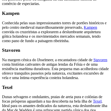
comércio de especiarias.
Kampen
Conhecida pelas suas impressionantes torres de portões históricos e
pelo centro medieval maravilhosamente preservado,
Kampen
convida os cruzeiristas a explorarem a deslumbrante arquitetura
gótica holandesa e os movimentados mercados semanais, tendo
como pano de fundo a paisagem ribeirinha.
Stavoren
Na margem cénica do IJsselmeer, a encantadora cidade de
Stavoren
conta histórias cativantes de antigas lendas da Frísia e de uma
resistência marítima duradoura. Esta pequena mas acolhedora cidade
oferece tranquilos passeios pela natureza, excitantes excursões de
vela e uma íntima experiência costeira holandesa.
Texel
Dunas selvagens e ondulantes, praias de areia pura e colónias de
focas prósperas aguardam a tua descoberta na bela ilha de
Texel
.
Ideal para os amantes dedicados da natureza, esta deslumbrante ilha
do Mar de Wadden é uma refrescante partida cénica dos rios