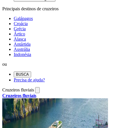
Principais destinos de cruzeiros
Galápagos
Croácia
Grécia
Ártico
Alasca
Antártida
Austrália
Indonésia
ou
BUSCA
Precisa de ajuda?
Cruzeiros fluviais
Cruzeiros fluviais