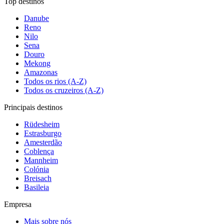
Top destinos
Danube
Reno
Nilo
Sena
Douro
Mekong
Amazonas
Todos os rios (A-Z)
Todos os cruzeiros (A-Z)
Principais destinos
Rüdesheim
Estrasburgo
Amesterdão
Coblença
Mannheim
Colónia
Breisach
Basileia
Empresa
Mais sobre nós