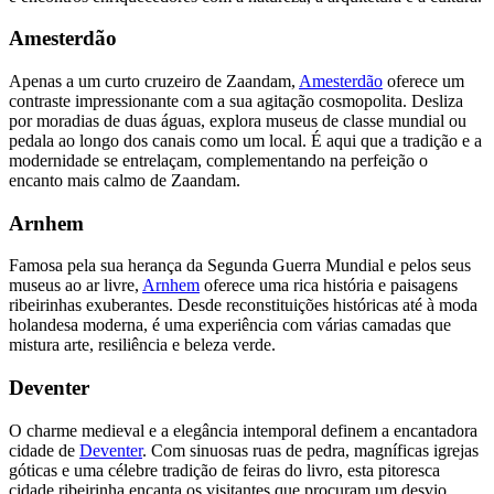
Amesterdão
Apenas a um curto cruzeiro de Zaandam,
Amesterdão
oferece um
contraste impressionante com a sua agitação cosmopolita. Desliza
por moradias de duas águas, explora museus de classe mundial ou
pedala ao longo dos canais como um local. É aqui que a tradição e a
modernidade se entrelaçam, complementando na perfeição o
encanto mais calmo de Zaandam.
Arnhem
Famosa pela sua herança da Segunda Guerra Mundial e pelos seus
museus ao ar livre,
Arnhem
oferece uma rica história e paisagens
ribeirinhas exuberantes. Desde reconstituições históricas até à moda
holandesa moderna, é uma experiência com várias camadas que
mistura arte, resiliência e beleza verde.
Deventer
O charme medieval e a elegância intemporal definem a encantadora
cidade de
Deventer
. Com sinuosas ruas de pedra, magníficas igrejas
góticas e uma célebre tradição de feiras do livro, esta pitoresca
cidade ribeirinha encanta os visitantes que procuram um desvio