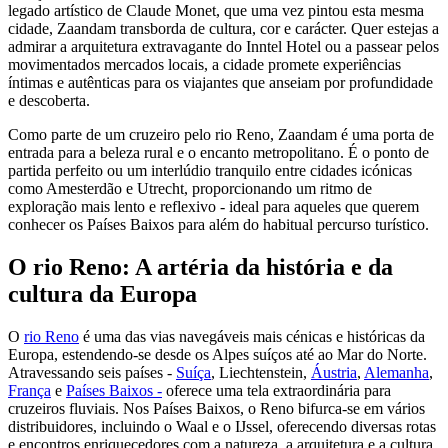
legado artístico de Claude Monet, que uma vez pintou esta mesma
cidade, Zaandam transborda de cultura, cor e carácter. Quer estejas a
admirar a arquitetura extravagante do Inntel Hotel ou a passear pelos
movimentados mercados locais, a cidade promete experiências
íntimas e autênticas para os viajantes que anseiam por profundidade
e descoberta.
Como parte de um cruzeiro pelo rio Reno, Zaandam é uma porta de
entrada para a beleza rural e o encanto metropolitano. É o ponto de
partida perfeito ou um interlúdio tranquilo entre cidades icónicas
como Amesterdão e Utrecht, proporcionando um ritmo de
exploração mais lento e reflexivo - ideal para aqueles que querem
conhecer os Países Baixos para além do habitual percurso turístico.
O rio Reno: A artéria da história e da
cultura da Europa
O
rio Reno
é uma das vias navegáveis mais cénicas e históricas da
Europa, estendendo-se desde os Alpes suíços até ao Mar do Norte.
Atravessando seis países -
Suíça
, Liechtenstein,
Áustria
,
Alemanha
,
França
e
Países Baixos -
oferece uma tela extraordinária para
cruzeiros fluviais. Nos Países Baixos, o Reno bifurca-se em vários
distribuidores, incluindo o Waal e o IJssel, oferecendo diversas rotas
e encontros enriquecedores com a natureza, a arquitetura e a cultura.