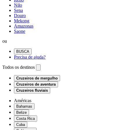
Nilo
Sena
Douro
Mekong
Amazonas
Saone
ou
BUSCA
Precisa de ajuda?
Todos os destinos
Cruzeiros de mergulho
Cruzeiros de aventura
Cruzeiros fluviais
Américas
Bahamas
Belize
Costa Rica
Cuba