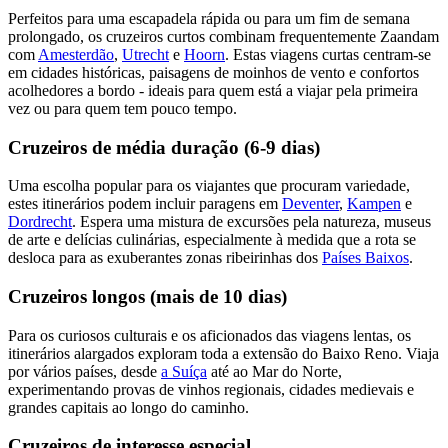
Perfeitos para uma escapadela rápida ou para um fim de semana
prolongado, os cruzeiros curtos combinam frequentemente Zaandam
com
Amesterdão
,
Utrecht
e
Hoorn
. Estas viagens curtas centram-se
em cidades históricas, paisagens de moinhos de vento e confortos
acolhedores a bordo - ideais para quem está a viajar pela primeira
vez ou para quem tem pouco tempo.
Cruzeiros de média duração (6-9 dias)
Uma escolha popular para os viajantes que procuram variedade,
estes itinerários podem incluir paragens em
Deventer
,
Kampen
e
Dordrecht
. Espera uma mistura de excursões pela natureza, museus
de arte e delícias culinárias, especialmente à medida que a rota se
desloca para as exuberantes zonas ribeirinhas dos
Países Baixos
.
Cruzeiros longos (mais de 10 dias)
Para os curiosos culturais e os aficionados das viagens lentas, os
itinerários alargados exploram toda a extensão do Baixo Reno. Viaja
por vários países, desde
a Suíça
até ao Mar do Norte,
experimentando provas de vinhos regionais, cidades medievais e
grandes capitais ao longo do caminho.
Cruzeiros de interesse especial