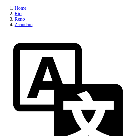
Home
Rio
Reno
Zaandam