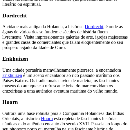
literário ou espiritual.
Dordrecht
A cidade mais antiga da Holanda, a histórica
Dordrecht
, é onde as
águas de vários rios se fundem e séculos de história fluem
livremente. Visita impressionantes galerias de arte, igrejas majestosas
e grandes casas de comerciantes que falam eloquentemente do seu
próspero legado da Idade de Ouro.
Enkhuizen
Uma cidade portuária maravilhosamente pitoresca, a encantadora
Enkhuizen
é um aceno encantador ao rico passado marítimo dos
Países Baixos. Os tradicionais navios de madeira, os fascinantes
museus do arenque e a refrescante brisa do mar convidam os
cruzeiristas a uma autêntica aventura marítima do velho mundo.
Hoorn
Outrora uma base robusta para a Companhia Holandesa das Índias
Orientais, a histórica
Hoorn
está repleta de fascinantes histórias
náuticas e do autêntico encanto do século XVII. Passeia ao longo do
seu pitoresco porto ou mergulha na sua fascinante história de