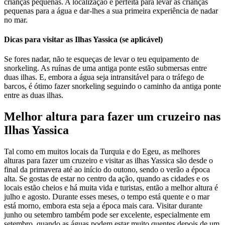
crianças pequenas. A localização é perfeita para levar as crianças
pequenas para a água e dar-lhes a sua primeira experiência de nadar
no mar.
Dicas para visitar as Ilhas Yassica
(se aplicável)
Se fores nadar, não te esqueças de levar o teu equipamento de
snorkeling. As ruínas de uma antiga ponte estão submersas entre
duas ilhas. E, embora a água seja intransitável para o tráfego de
barcos, é ótimo fazer snorkeling seguindo o caminho da antiga ponte
entre as duas ilhas.
Melhor altura para fazer um cruzeiro nas
Ilhas Yassica
Tal como em muitos locais da Turquia e do Egeu, as melhores
alturas para fazer um cruzeiro e visitar as ilhas Yassica são desde o
final da primavera até ao início do outono, sendo o verão a época
alta. Se gostas de estar no centro da ação, quando as cidades e os
locais estão cheios e há muita vida e turistas, então a melhor altura é
julho e agosto. Durante esses meses, o tempo está quente e o mar
está morno, embora esta seja a época mais cara. Visitar durante
junho ou setembro também pode ser excelente, especialmente em
setembro, quando as águas podem estar muito quentes depois de um