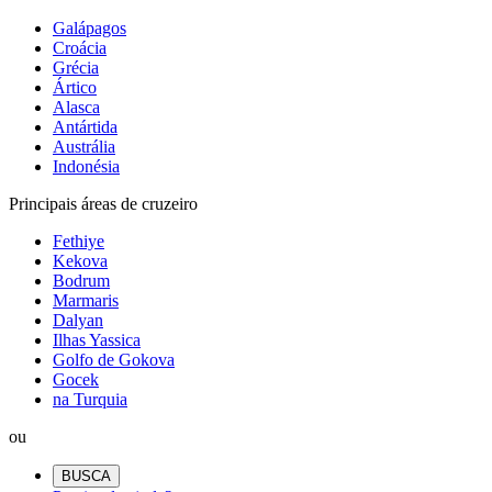
Galápagos
Croácia
Grécia
Ártico
Alasca
Antártida
Austrália
Indonésia
Principais áreas de cruzeiro
Fethiye
Kekova
Bodrum
Marmaris
Dalyan
Ilhas Yassica
Golfo de Gokova
Gocek
na Turquia
ou
BUSCA