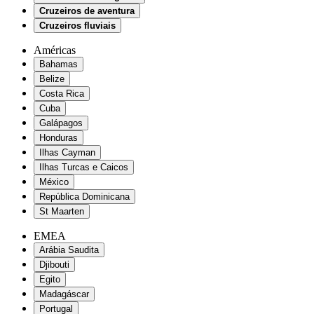
Cruzeiros de aventura
Cruzeiros fluviais
Américas
Bahamas
Belize
Costa Rica
Cuba
Galápagos
Honduras
Ilhas Cayman
Ilhas Turcas e Caicos
México
República Dominicana
St Maarten
EMEA
Arábia Saudita
Djibouti
Egito
Madagáscar
Portugal