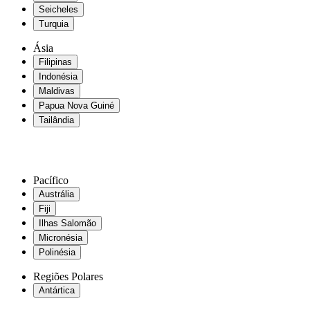
Seicheles
Turquia
Ásia
Filipinas
Indonésia
Maldivas
Papua Nova Guiné
Tailândia
Pacífico
Austrália
Fiji
Ilhas Salomão
Micronésia
Polinésia
Regiões Polares
Antártica