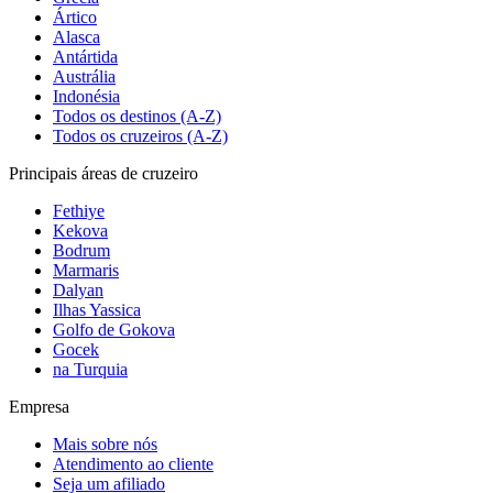
Ártico
Alasca
Antártida
Austrália
Indonésia
Todos os destinos (A-Z)
Todos os cruzeiros (A-Z)
Principais áreas de cruzeiro
Fethiye
Kekova
Bodrum
Marmaris
Dalyan
Ilhas Yassica
Golfo de Gokova
Gocek
na Turquia
Empresa
Mais sobre nós
Atendimento ao cliente
Seja um afiliado