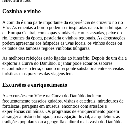
reflectem a rota.
Cozinha e vinho
A comida é uma parte importante da experiência de cruzeiro no rio
Vác. As ementas a bordo podem ser inspiradas na cozinha húngara e
da Europa Central, com sopas saudáveis, carnes assadas, peixe do
rio, legumes da época, pastelaria e vinhos regionais. As degustações
podem apresentar aos hóspedes as uvas locais, os vinhos doces ou
os tintos das famosas regiões vinícolas húngaras.
As melhores refeições estão ligadas ao itinerário. Depois de um dia a
explorar a Curva do Danúbio, o jantar pode ecoar os sabores
encontrados em terra, criando uma ponte satisfatória entre as visitas
turísticas e os prazeres das viagens lentas.
Excursões e enriquecimento
As excursões em Vác e na Curva do Danúbio incluem
frequentemente passeios guiados, visitas a catedrais, miradouros de
fortalezas, paragens em museus, encontros com artesãos e
experiências culinárias. Os programas de enriquecimento podem
abranger a história húngara, a navegação fluvial, a arquitetura, as
tradições populares ou a geografia cultural mais vasta do Danúbio.