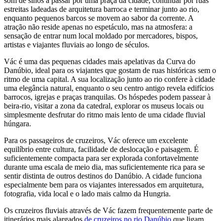
som de sinos a passar por uma praça da cidade, continuar por ruas
estreitas ladeadas de arquitetura barroca e terminar junto ao rio,
enquanto pequenos barcos se movem ao sabor da corrente. A
atração não reside apenas no espetáculo, mas na atmosfera: a
sensação de entrar num local moldado por mercadores, bispos,
artistas e viajantes fluviais ao longo de séculos.
Vác é uma das pequenas cidades mais apelativas da Curva do
Danúbio, ideal para os viajantes que gostam de ruas históricas sem o
ritmo de uma capital. A sua localização junto ao rio confere à cidade
uma elegância natural, enquanto o seu centro antigo revela edifícios
barrocos, igrejas e praças tranquilas. Os hóspedes podem passear à
beira-rio, visitar a zona da catedral, explorar os museus locais ou
simplesmente desfrutar do ritmo mais lento de uma cidade fluvial
húngara.
Para os passageiros de cruzeiros, Vác oferece um excelente
equilíbrio entre cultura, facilidade de deslocação e paisagem. É
suficientemente compacta para ser explorada confortavelmente
durante uma escala de meio dia, mas suficientemente rica para se
sentir distinta de outros destinos do Danúbio. A cidade funciona
especialmente bem para os viajantes interessados em arquitetura,
fotografia, vida local e o lado mais calmo da Hungria.
Os cruzeiros fluviais através de Vác fazem frequentemente parte de
itinerários mais alargados
de cruzeiros no rio Danúbio
que ligam