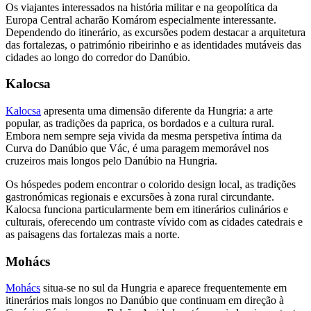
Os viajantes interessados na história militar e na geopolítica da
Europa Central acharão Komárom especialmente interessante.
Dependendo do itinerário, as excursões podem destacar a arquitetura
das fortalezas, o património ribeirinho e as identidades mutáveis das
cidades ao longo do corredor do Danúbio.
Kalocsa
Kalocsa
apresenta uma dimensão diferente da Hungria: a arte
popular, as tradições da paprica, os bordados e a cultura rural.
Embora nem sempre seja vivida da mesma perspetiva íntima da
Curva do Danúbio que Vác, é uma paragem memorável nos
cruzeiros mais longos pelo Danúbio na Hungria.
Os hóspedes podem encontrar o colorido design local, as tradições
gastronómicas regionais e excursões à zona rural circundante.
Kalocsa funciona particularmente bem em itinerários culinários e
culturais, oferecendo um contraste vívido com as cidades catedrais e
as paisagens das fortalezas mais a norte.
Mohács
Mohács
situa-se no sul da Hungria e aparece frequentemente em
itinerários mais longos no Danúbio que continuam em direção à