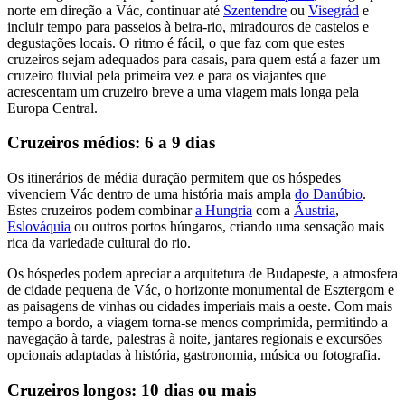
norte em direção a Vác, continuar até
Szentendre
ou
Visegrád
e
incluir tempo para passeios à beira-rio, miradouros de castelos e
degustações locais. O ritmo é fácil, o que faz com que estes
cruzeiros sejam adequados para casais, para quem está a fazer um
cruzeiro fluvial pela primeira vez e para os viajantes que
acrescentam um cruzeiro breve a uma viagem mais longa pela
Europa Central.
Cruzeiros médios: 6 a 9 dias
Os itinerários de média duração permitem que os hóspedes
vivenciem Vác dentro de uma história mais ampla
do Danúbio
.
Estes cruzeiros podem combinar
a Hungria
com a
Áustria
,
Eslováquia
ou outros portos húngaros, criando uma sensação mais
rica da variedade cultural do rio.
Os hóspedes podem apreciar a arquitetura de Budapeste, a atmosfera
de cidade pequena de Vác, o horizonte monumental de Esztergom e
as paisagens de vinhas ou cidades imperiais mais a oeste. Com mais
tempo a bordo, a viagem torna-se menos comprimida, permitindo a
navegação à tarde, palestras à noite, jantares regionais e excursões
opcionais adaptadas à história, gastronomia, música ou fotografia.
Cruzeiros longos: 10 dias ou mais