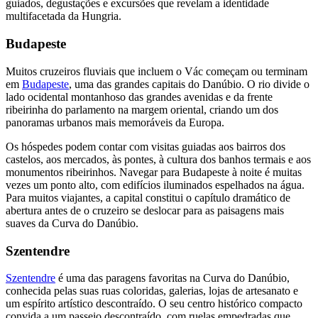
guiados, degustações e excursões que revelam a identidade
multifacetada da Hungria.
Budapeste
Muitos cruzeiros fluviais que incluem o Vác começam ou terminam
em
Budapeste
, uma das grandes capitais do Danúbio. O rio divide o
lado ocidental montanhoso das grandes avenidas e da frente
ribeirinha do parlamento na margem oriental, criando um dos
panoramas urbanos mais memoráveis da Europa.
Os hóspedes podem contar com visitas guiadas aos bairros dos
castelos, aos mercados, às pontes, à cultura dos banhos termais e aos
monumentos ribeirinhos. Navegar para Budapeste à noite é muitas
vezes um ponto alto, com edifícios iluminados espelhados na água.
Para muitos viajantes, a capital constitui o capítulo dramático de
abertura antes de o cruzeiro se deslocar para as paisagens mais
suaves da Curva do Danúbio.
Szentendre
Szentendre
é uma das paragens favoritas na Curva do Danúbio,
conhecida pelas suas ruas coloridas, galerias, lojas de artesanato e
um espírito artístico descontraído. O seu centro histórico compacto
convida a um passeio descontraído, com ruelas empedradas que