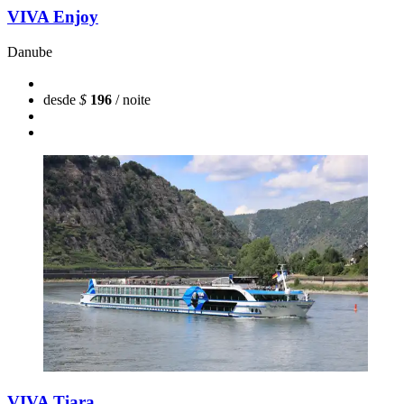
VIVA Enjoy
Danube
desde
$
196
/ noite
VIVA Tiara