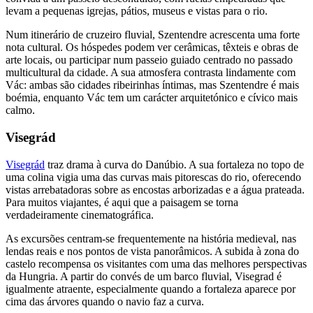
levam a pequenas igrejas, pátios, museus e vistas para o rio.
Num itinerário de cruzeiro fluvial, Szentendre acrescenta uma forte
nota cultural. Os hóspedes podem ver cerâmicas, têxteis e obras de
arte locais, ou participar num passeio guiado centrado no passado
multicultural da cidade. A sua atmosfera contrasta lindamente com
Vác: ambas são cidades ribeirinhas íntimas, mas Szentendre é mais
boémia, enquanto Vác tem um carácter arquitetónico e cívico mais
calmo.
Visegrád
Visegrád
traz drama à curva do Danúbio. A sua fortaleza no topo de
uma colina vigia uma das curvas mais pitorescas do rio, oferecendo
vistas arrebatadoras sobre as encostas arborizadas e a água prateada.
Para muitos viajantes, é aqui que a paisagem se torna
verdadeiramente cinematográfica.
As excursões centram-se frequentemente na história medieval, nas
lendas reais e nos pontos de vista panorâmicos. A subida à zona do
castelo recompensa os visitantes com uma das melhores perspectivas
da Hungria. A partir do convés de um barco fluvial, Visegrad é
igualmente atraente, especialmente quando a fortaleza aparece por
cima das árvores quando o navio faz a curva.