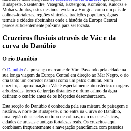
Budapeste, Szentendre, Visegrád, Esztergom, Komárom, Kalocsa e
Mohács. Juntos, estes destinos revelam a Hungria como um país de
colinas-fortalezas, regiões vinícolas, tradições populares, águas
termais e cidades ribeirinhas onde a história da Europa Central
parece suficientemente próxima para ser tocada.
Cruzeiros fluviais através de Vác e da
curva do Danúbio
O rio Danúbio
O
Danúbio
é a presença marcante de Vác. Passando pela cidade na
sua longa viagem da Europa Central em direção ao Mar Negro, o rio
cria tanto um corredor natural como um palco cultural. Num
cruzeiro, a aproximação a Vác é especialmente atmosférica: margens
arborizadas, torres de igrejas distantes e o ritmo calmo da água
definem o cenário antes de os hóspedes desembarcarem.
Esta secção do Danúbio é conhecida pela sua mistura de paisagem e
história. A norte de Budapeste, o rio entra na Curva do Danúbio,
uma região de castelos no topo de colinas, marcos eclesiásticos,
cidades de artistas e antigas fortalezas reais. Os cruzeiros aqui
combinam frequentemente a navegação panorâmica com passeios