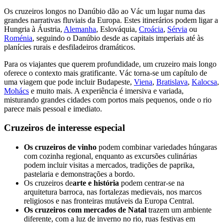
Os cruzeiros longos no Danúbio dão ao Vác um lugar numa das
grandes narrativas fluviais da Europa. Estes itinerários podem ligar a
Hungria à Áustria,
Alemanha
, Eslováquia,
Croácia
,
Sérvia
ou
Roménia
, seguindo o Danúbio desde as capitais imperiais até às
planícies rurais e desfiladeiros dramáticos.
Para os viajantes que querem profundidade, um cruzeiro mais longo
oferece o contexto mais gratificante. Vác torna-se um capítulo de
uma viagem que pode incluir Budapeste,
Viena
,
Bratislava
,
Kalocsa
,
Mohács
e muito mais. A experiência é imersiva e variada,
misturando grandes cidades com portos mais pequenos, onde o rio
parece mais pessoal e imediato.
Cruzeiros de interesse especial
Os cruzeiros de vinho
podem combinar variedades húngaras
com cozinha regional, enquanto as excursões culinárias
podem incluir visitas a mercados, tradições de paprika,
pastelaria e demonstrações a bordo.
Os cruzeiros de
arte e história
podem centrar-se na
arquitetura barroca, nas fortalezas medievais, nos marcos
religiosos e nas fronteiras mutáveis da Europa Central.
Os cruzeiros com mercados de Natal
trazem um ambiente
diferente, com a luz de inverno no rio, ruas festivas em