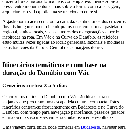
cruzeiro fluvial na sua forma mais contemplativa: menos sobre a
pressa entre monumentos e mais sobre a forma como a paisagem, a
arquitetura e a vida quotidiana se relacionam entre si.
A gastronomia acrescenta outra camada. Os itinerários dos cruzeiros
fluviais húngaros podem incluir pratos ricos em paprica, pastelaria
regional, vinhos locais, visitas a mercados e degustações a bordo
inspiradas na rota. Em Vác e na Curva do Danúbio, as refeições
estão muitas vezes ligadas ao local: generosas, sazonais e moldadas
pelas tradições da Europa Central e das margens do rio.
Itinerários temáticos e com base na
duração do Danúbio com Vác
Cruzeiros curtos: 3 a 5 dias
Os cruzeiros curtos no Danúbio com Vác são ideais para os
viajantes que procuram uma escapadela cultural compacta. Estes
itinerários centram-se frequentemente em Budapeste e na Curva do
Danúbio, com tempo para navegação panorâmica, passeios guiados
e uma ou duas excursões em terra cuidadosamente escolhidas.
Uma viagem curta típica pode começar em
Budapeste
, navegar para