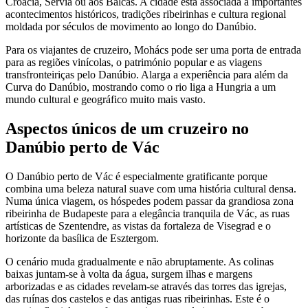
Croácia, Sérvia ou aos Balcãs. A cidade está associada a importantes
acontecimentos históricos, tradições ribeirinhas e cultura regional
moldada por séculos de movimento ao longo do Danúbio.
Para os viajantes de cruzeiro, Mohács pode ser uma porta de entrada
para as regiões vinícolas, o património popular e as viagens
transfronteiriças pelo Danúbio. Alarga a experiência para além da
Curva do Danúbio, mostrando como o rio liga a Hungria a um
mundo cultural e geográfico muito mais vasto.
Aspectos únicos de um cruzeiro no
Danúbio perto de Vác
O Danúbio perto de Vác é especialmente gratificante porque
combina uma beleza natural suave com uma história cultural densa.
Numa única viagem, os hóspedes podem passar da grandiosa zona
ribeirinha de Budapeste para a elegância tranquila de Vác, as ruas
artísticas de Szentendre, as vistas da fortaleza de Visegrad e o
horizonte da basílica de Esztergom.
O cenário muda gradualmente e não abruptamente. As colinas
baixas juntam-se à volta da água, surgem ilhas e margens
arborizadas e as cidades revelam-se através das torres das igrejas,
das ruínas dos castelos e das antigas ruas ribeirinhas. Este é o