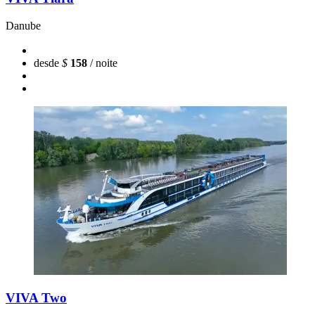
Danube
desde
$
158
/ noite
VIVA Two