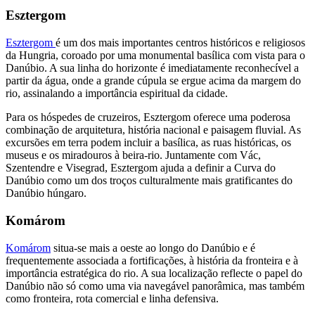
Esztergom
Esztergom
é um dos mais importantes centros históricos e religiosos
da Hungria, coroado por uma monumental basílica com vista para o
Danúbio. A sua linha do horizonte é imediatamente reconhecível a
partir da água, onde a grande cúpula se ergue acima da margem do
rio, assinalando a importância espiritual da cidade.
Para os hóspedes de cruzeiros, Esztergom oferece uma poderosa
combinação de arquitetura, história nacional e paisagem fluvial. As
excursões em terra podem incluir a basílica, as ruas históricas, os
museus e os miradouros à beira-rio. Juntamente com Vác,
Szentendre e Visegrad, Esztergom ajuda a definir a Curva do
Danúbio como um dos troços culturalmente mais gratificantes do
Danúbio húngaro.
Komárom
Komárom
situa-se mais a oeste ao longo do Danúbio e é
frequentemente associada a fortificações, à história da fronteira e à
importância estratégica do rio. A sua localização reflecte o papel do
Danúbio não só como uma via navegável panorâmica, mas também
como fronteira, rota comercial e linha defensiva.