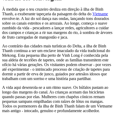
À medida que o teu cruzeiro desliza em direção à ilha de Binh
Thanh, a exuberante tapeçaria da paisagem do delta do
Vietname
envolve-te. A luz do sol dança nas ondas, lançando tons dourados
sobre os canais estreitos e os arrozais. Ao longe, começa o suave
zumbido da vida - pescadores a lançar redes, agricultores a cuidar
dos campos e crianças a rir nas margens do rio, à sombra de árvores
de fruto carregadas de mangostão e jaca.
Ao contrário das cidades mais turísticas do Delta, a ilha de Binh
Thanh continua a ser um enclave imaculado da vida tradicional do
Mekong. Esta pequena ilha perto de Vinh Long é conhecida pela
sua aldeia de tecelões de tapetes, onde as famílias transmitem este
ofício há várias gerações. Os visitantes podem observar - por vezes
até experimentar - o intrincado processo de criação de tapetes para
dormir a partir de erva de junco, guiados por artesãos idosos que
trabalham com um sorriso e uma história para partilhar.
A vida aqui desenrola-se a um ritmo suave. Os búfalos pastam ao
longo das margens do canal. As crianças acenam das bicicletas
quando passas por elas. Mulheres com chapéus cónicos remam
pequenas sampans empilhadas com raízes de lótus ou mangas.
Todos os pormenores da ilha de Binh Thanh falam de um Vietname
mais antigo - intocado, genuíno e profundamente acolhedor.