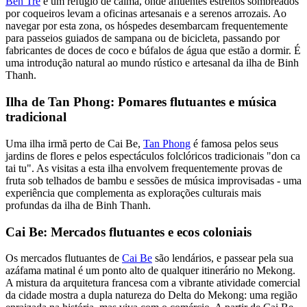
Ben Tre
é um refúgio de calma, onde afluentes estreitos sombreados
por coqueiros levam a oficinas artesanais e a serenos arrozais. Ao
navegar por esta zona, os hóspedes desembarcam frequentemente
para passeios guiados de sampana ou de bicicleta, passando por
fabricantes de doces de coco e búfalos de água que estão a dormir. É
uma introdução natural ao mundo rústico e artesanal da ilha de Binh
Thanh.
Ilha de Tan Phong: Pomares flutuantes e música
tradicional
Uma ilha irmã perto de Cai Be,
Tan Phong
é famosa pelos seus
jardins de flores e pelos espectáculos folclóricos tradicionais "don ca
tai tu". As visitas a esta ilha envolvem frequentemente provas de
fruta sob telhados de bambu e sessões de música improvisadas - uma
experiência que complementa as explorações culturais mais
profundas da ilha de Binh Thanh.
Cai Be: Mercados flutuantes e ecos coloniais
Os mercados flutuantes de
Cai Be
são lendários, e passear pela sua
azáfama matinal é um ponto alto de qualquer itinerário no Mekong.
A mistura da arquitetura francesa com a vibrante atividade comercial
da cidade mostra a dupla natureza do Delta do Mekong: uma região