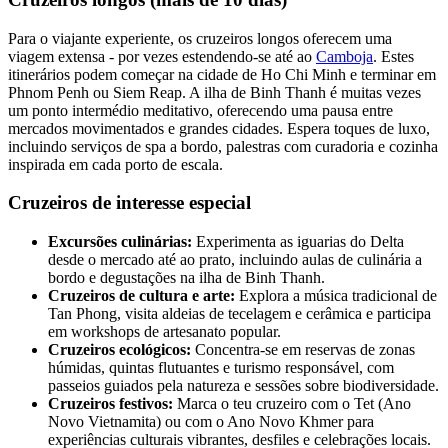
Para o viajante experiente, os cruzeiros longos oferecem uma
viagem extensa - por vezes estendendo-se até ao
Camboja
. Estes
itinerários podem começar na cidade de Ho Chi Minh e terminar em
Phnom Penh ou Siem Reap. A ilha de Binh Thanh é muitas vezes
um ponto intermédio meditativo, oferecendo uma pausa entre
mercados movimentados e grandes cidades. Espera toques de luxo,
incluindo serviços de spa a bordo, palestras com curadoria e cozinha
inspirada em cada porto de escala.
Cruzeiros de interesse especial
Excursões culinárias:
Experimenta as iguarias do Delta
desde o mercado até ao prato, incluindo aulas de culinária a
bordo e degustações na ilha de Binh Thanh.
Cruzeiros de cultura e arte:
Explora a música tradicional de
Tan Phong, visita aldeias de tecelagem e cerâmica e participa
em workshops de artesanato popular.
Cruzeiros ecológicos:
Concentra-se em reservas de zonas
húmidas, quintas flutuantes e turismo responsável, com
passeios guiados pela natureza e sessões sobre biodiversidade.
Cruzeiros festivos:
Marca o teu cruzeiro com o Tet (Ano
Novo Vietnamita) ou com o Ano Novo Khmer para
experiências culturais vibrantes, desfiles e celebrações locais.