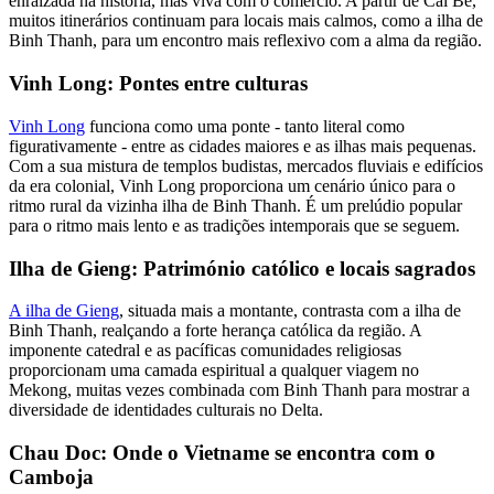
enraizada na história, mas viva com o comércio. A partir de Cai Be,
muitos itinerários continuam para locais mais calmos, como a ilha de
Binh Thanh, para um encontro mais reflexivo com a alma da região.
Vinh Long: Pontes entre culturas
Vinh Long
funciona como uma ponte - tanto literal como
figurativamente - entre as cidades maiores e as ilhas mais pequenas.
Com a sua mistura de templos budistas, mercados fluviais e edifícios
da era colonial, Vinh Long proporciona um cenário único para o
ritmo rural da vizinha ilha de Binh Thanh. É um prelúdio popular
para o ritmo mais lento e as tradições intemporais que se seguem.
Ilha de Gieng: Património católico e locais sagrados
A ilha de Gieng
, situada mais a montante, contrasta com a ilha de
Binh Thanh, realçando a forte herança católica da região. A
imponente catedral e as pacíficas comunidades religiosas
proporcionam uma camada espiritual a qualquer viagem no
Mekong, muitas vezes combinada com Binh Thanh para mostrar a
diversidade de identidades culturais no Delta.
Chau Doc: Onde o Vietname se encontra com o
Camboja