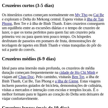
Cruzeiros curtos (3-5 dias)
Os itinerários curtos começam normalmente em
My Tho
ou
Cai Be
e exploram o Delta do Mekong central. Espera visitas à
ilha de Tan
Phong
, Ben Tre e à ilha de Binh Thanh. Estes cruzeiros conseguem
um equilíbrio entre as excursões diárias e o tempo de cruzeiro de
lazer, o que os torna perfeitos para quem faz um cruzeiro pela
primeira vez ou para quem tem pouco tempo. Os hóspedes
desfrutam de passeios em pomares de fruta, demonstrações de
tecelagem de tapetes em Binh Thanh e vistas tranquilas do pôr do
sol a partir do convés.
Cruzeiros médios (6-9 dias)
Ideal para uma imersão mais profunda, os cruzeiros de média
duração começam frequentemente na
cidade de Ho Chi Minh
e
viajam até
Chau Doc
. Pelo caminho, visitarás
Ben Tre
, a ilha de
Binh Thanh, Cai Be, Tan Phong e
a ilha de Gieng
. Estas viagens
incluem passeios guiados de bicicleta, demonstrações de culinária,
visitas a mercados e interação com escolas e templos locais. É o
melhor formato para te ligares ao coração do Delta sem deixares de
viajar confortavelmente.
Cruzeiros longos (mais de 10 dias)