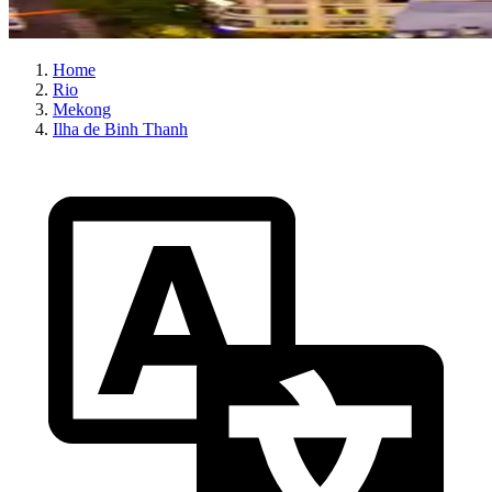
Home
Rio
Mekong
Ilha de Binh Thanh