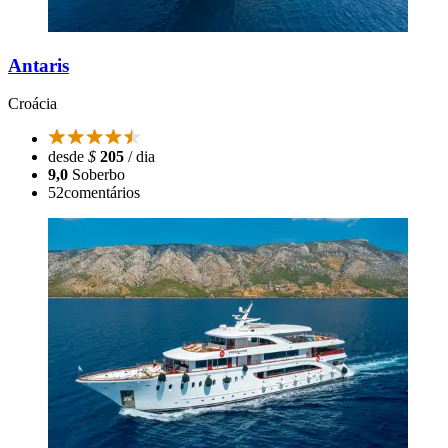
Antaris
Croácia
desde
$
205
/ dia
9,0
Soberbo
52
comentários