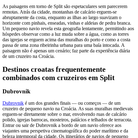
As paisagens em torno de Split são espetaculares sem parecerem
remotas. Atrás da cidade, montanhas de calcário erguem-se
abruptamente da costa, enquanto as ilhas ao largo suavizam o
horizonte com pinhais, enseadas, vinhas e aldeias de pedra branca.
Um pequeno navio revela esta geografia lentamente, permitindo aos
hóspedes observar como a luz muda sobre a água, como as torres
das igrejas se erguem acima das muralhas do porto e como a costa
passa de uma zona ribeirinha urbana para uma baía intocada. A
paisagem não é apenas um cenário; faz parte da experiência diária
de um cruzeiro na Croácia.
Destinos croatas frequentemente
combinados com cruzeiros em Split
Dubrovnik
Dubrovnik
é um dos grandes finais — ou começos — de um
cruzeiro de pequeno navio na Croácia. As suas muralhas medievais
erguem-se diretamente sobre o mar, envolvendo ruas de calcário
polido, igrejas barrocas, mosteiros, palácios e telhados de terracota.
Entrar ou sair de Dubrovnik a bordo de um navio oferece aos
viajantes uma perspetiva cinematográfica do poder marítimo e da
beleza intemporal da cidade. Os itinerários de navios de pequeno