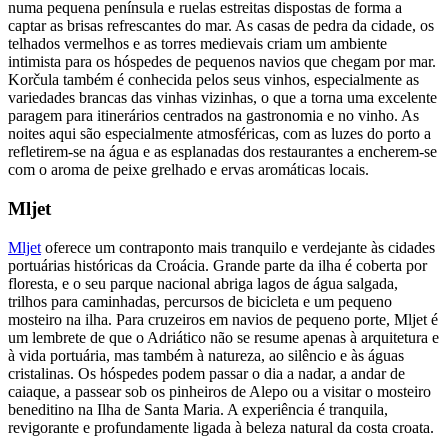
numa pequena península e ruelas estreitas dispostas de forma a
captar as brisas refrescantes do mar. As casas de pedra da cidade, os
telhados vermelhos e as torres medievais criam um ambiente
intimista para os hóspedes de pequenos navios que chegam por mar.
Korčula também é conhecida pelos seus vinhos, especialmente as
variedades brancas das vinhas vizinhas, o que a torna uma excelente
paragem para itinerários centrados na gastronomia e no vinho. As
noites aqui são especialmente atmosféricas, com as luzes do porto a
refletirem-se na água e as esplanadas dos restaurantes a encherem-se
com o aroma de peixe grelhado e ervas aromáticas locais.
Mljet
Mljet
oferece um contraponto mais tranquilo e verdejante às cidades
portuárias históricas da Croácia. Grande parte da ilha é coberta por
floresta, e o seu parque nacional abriga lagos de água salgada,
trilhos para caminhadas, percursos de bicicleta e um pequeno
mosteiro na ilha. Para cruzeiros em navios de pequeno porte, Mljet é
um lembrete de que o Adriático não se resume apenas à arquitetura e
à vida portuária, mas também à natureza, ao silêncio e às águas
cristalinas. Os hóspedes podem passar o dia a nadar, a andar de
caiaque, a passear sob os pinheiros de Alepo ou a visitar o mosteiro
beneditino na Ilha de Santa Maria. A experiência é tranquila,
revigorante e profundamente ligada à beleza natural da costa croata.