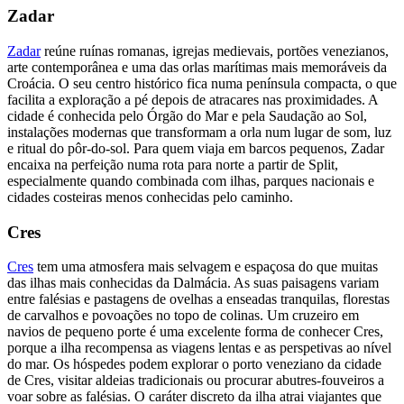
Zadar
Zadar
reúne ruínas romanas, igrejas medievais, portões venezianos,
arte contemporânea e uma das orlas marítimas mais memoráveis da
Croácia. O seu centro histórico fica numa península compacta, o que
facilita a exploração a pé depois de atracares nas proximidades. A
cidade é conhecida pelo Órgão do Mar e pela Saudação ao Sol,
instalações modernas que transformam a orla num lugar de som, luz
e ritual do pôr-do-sol. Para quem viaja em barcos pequenos, Zadar
encaixa na perfeição numa rota para norte a partir de Split,
especialmente quando combinada com ilhas, parques nacionais e
cidades costeiras menos conhecidas pelo caminho.
Cres
Cres
tem uma atmosfera mais selvagem e espaçosa do que muitas
das ilhas mais conhecidas da Dalmácia. As suas paisagens variam
entre falésias e pastagens de ovelhas a enseadas tranquilas, florestas
de carvalhos e povoações no topo de colinas. Um cruzeiro em
navios de pequeno porte é uma excelente forma de conhecer Cres,
porque a ilha recompensa as viagens lentas e as perspetivas ao nível
do mar. Os hóspedes podem explorar o porto veneziano da cidade
de Cres, visitar aldeias tradicionais ou procurar abutres-fouveiros a
voar sobre as falésias. O caráter discreto da ilha atrai viajantes que