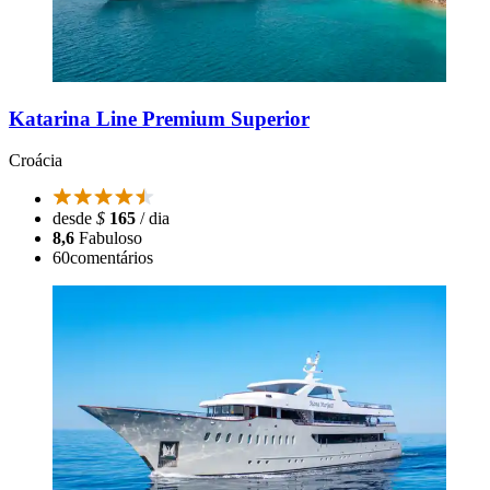
Katarina Line Premium Superior
Croácia
desde
$
165
/ dia
8,6
Fabuloso
60
comentários