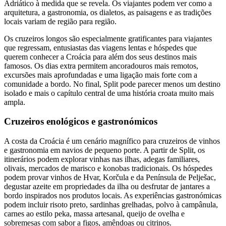
Adriático à medida que se revela. Os viajantes podem ver como a
arquitetura, a gastronomia, os dialetos, as paisagens e as tradições
locais variam de região para região.
Os cruzeiros longos são especialmente gratificantes para viajantes
que regressam, entusiastas das viagens lentas e hóspedes que
querem conhecer a Croácia para além dos seus destinos mais
famosos. Os dias extra permitem ancoradouros mais remotos,
excursões mais aprofundadas e uma ligação mais forte com a
comunidade a bordo. No final, Split pode parecer menos um destino
isolado e mais o capítulo central de uma história croata muito mais
ampla.
Cruzeiros enológicos e gastronómicos
A costa da Croácia é um cenário magnífico para cruzeiros de vinhos
e gastronomia em navios de pequeno porte. A partir de Split, os
itinerários podem explorar vinhas nas ilhas, adegas familiares,
olivais, mercados de marisco e konobas tradicionais. Os hóspedes
podem provar vinhos de Hvar, Korčula e da Península de Pelješac,
degustar azeite em propriedades da ilha ou desfrutar de jantares a
bordo inspirados nos produtos locais. As experiências gastronómicas
podem incluir risoto preto, sardinhas grelhadas, polvo à campânula,
carnes ao estilo peka, massa artesanal, queijo de ovelha e
sobremesas com sabor a figos, amêndoas ou citrinos.