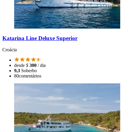
Katarina Line Deluxe Superior
Croácia
desde
$
300
/ dia
9,3
Soberbo
80
comentários