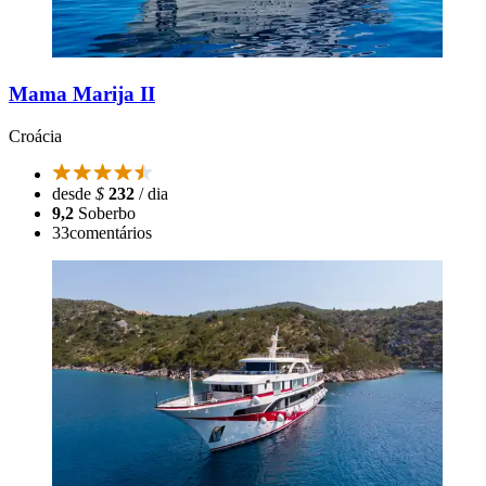
Mama Marija II
Croácia
desde
$
232
/ dia
9,2
Soberbo
33
comentários