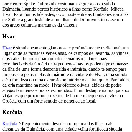
porte entre Split e Dubrovnik costumam seguir a costa sul da
Dalmácia, ligando portos históricos a ilhas como Korčula, Mljet e
Hvar. Para muitos hóspedes, o contraste entre as fundações romanas
de Split e a grandiosidade amuralhada de Dubrovnik torna-se um
dos arcos culturais marcantes da viagem.
Hvar
Hvar
é simultaneamente glamorosa e profundamente tradicional, um
lugar onde as fachadas venezianas, os campos de lavanda, as vinhas
e os cafés do porto criam um dos cenários insulares mais
reconhecíveis da Croácia. Os pequenos navios podem aproximar-se
da ilha de uma forma descontraída e intimista, dando-te tempo para
um passeio pelas ruelas de mármore da cidade de Hvar, uma subida
até à fortaleza ou uma excursão ao interior mais tranquilo. Para além
da orla marítima na moda, Hvar oferece olivais, aldeias de pedra,
adegas familiares e praias escondidas. É um destaque natural para os
viajantes que procuram cruzeiros de luxo em pequenos navios na
Croácia com um forte sentido de pertença ao local.
Korčula
Korčula
é frequentemente descrita como uma das ilhas mais
elegantes da Dalmácia, com uma cidade velha fortificada situada