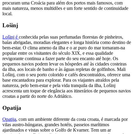
procuram uma Croácia para além dos portos mais famosos, com
mais natureza, menos multidões e um forte sentido de continuidade
local.
Lošinj
Lošinj é
conhecida pelas suas perfumadas florestas de pinheiros,
baías abrigadas, moradias elegantes e longa história como destino de
bem-estar. O clima ameno da ilha e o ar puro do mar tornaram-na
popular entre os visitantes do século XIX, e essa qualidade
revigorante continua a fazer parte do seu encanto até hoje. Os
pequenos navios podem levar os hóspedes até às cidades costeiras
da ilha, aos locais de banho e às águas repletas de golfinhos. Mali
Lošinj, com o seu porto colorido e cafés descontraídos, oferece uma
base encantadora para explorar. Para os viajantes atraídos pela
natureza, pelo bem-estar e pela vida tranquila da ilha, Lošinj
acrescenta um toque de elegância aos itinerários de pequenos navios
croatas a partir do norte do Adriático.
Opatija
Opatija
, com um ambiente diferente da costa croata, é marcada por
vilas austro-húngaras, grandes hotéis, passeios marítimos
ajardinados e vistas sobre o Golfo de Kvarner. Tem um ar