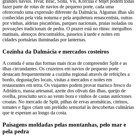
grandes navios. Hvar, Brač, Šolta, Vis, Korčula e Mljet podem todas
fazer parte de rotas de navios de pequeno porte, cada uma
oferecendo uma expressão diferente da Dalmácia. Algumas ilhas são
conhecidas pela vida noturna e pela arquitetura renascentista, outras
por vinhas, aldeias piscatórias, parques nacionais, praias isoladas ou
povoações tradicionais de pedra. O prazer está no ritmo: mergulhos
matinais, almoços descontraídos, passeios à tarde e noites em
cidades portuárias iluminadas por lanternas.
Cozinha da Dalmácia e mercados costeiros
A comida é uma das formas mais ricas de compreender Split e as
ilhas circundantes. Os cruzeiros em navios de pequeno porte
destacam frequentemente a cozinha regional através de refeições a
bordo, degustações locais, visitas a mercados e noites em
restaurantes em terra. Os viajantes podem provar marisco fresco do
Adriático, massa artesanal, azeite dos olivais das ilhas, queijo de
ovelha, prosciutto seco ao vento bora e vinhos de castas autóctones
croatas. No mercado de Split, pilhas de ervas aromáticas, citrinos,
tomates e figos criam um prelúdio sensorial às descobertas culinárias
que te esperam ao longo da costa.
Paisagens moldadas pelas montanhas, pelo mar e
pela pedra