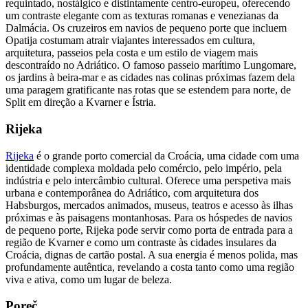
requintado, nostálgico e distintamente centro-europeu, oferecendo
um contraste elegante com as texturas romanas e venezianas da
Dalmácia. Os cruzeiros em navios de pequeno porte que incluem
Opatija costumam atrair viajantes interessados em cultura,
arquitetura, passeios pela costa e um estilo de viagem mais
descontraído no Adriático. O famoso passeio marítimo Lungomare,
os jardins à beira-mar e as cidades nas colinas próximas fazem dela
uma paragem gratificante nas rotas que se estendem para norte, de
Split em direção a Kvarner e Ístria.
Rijeka
Rijeka
é o grande porto comercial da Croácia, uma cidade com uma
identidade complexa moldada pelo comércio, pelo império, pela
indústria e pelo intercâmbio cultural. Oferece uma perspetiva mais
urbana e contemporânea do Adriático, com arquitetura dos
Habsburgos, mercados animados, museus, teatros e acesso às ilhas
próximas e às paisagens montanhosas. Para os hóspedes de navios
de pequeno porte, Rijeka pode servir como porta de entrada para a
região de Kvarner e como um contraste às cidades insulares da
Croácia, dignas de cartão postal. A sua energia é menos polida, mas
profundamente autêntica, revelando a costa tanto como uma região
viva e ativa, como um lugar de beleza.
Poreč