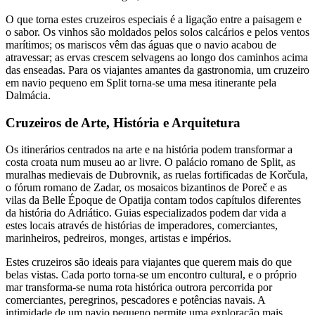
O que torna estes cruzeiros especiais é a ligação entre a paisagem e
o sabor. Os vinhos são moldados pelos solos calcários e pelos ventos
marítimos; os mariscos vêm das águas que o navio acabou de
atravessar; as ervas crescem selvagens ao longo dos caminhos acima
das enseadas. Para os viajantes amantes da gastronomia, um cruzeiro
em navio pequeno em Split torna-se uma mesa itinerante pela
Dalmácia.
Cruzeiros de Arte, História e Arquitetura
Os itinerários centrados na arte e na história podem transformar a
costa croata num museu ao ar livre. O palácio romano de Split, as
muralhas medievais de Dubrovnik, as ruelas fortificadas de Korčula,
o fórum romano de Zadar, os mosaicos bizantinos de Poreč e as
vilas da Belle Époque de Opatija contam todos capítulos diferentes
da história do Adriático. Guias especializados podem dar vida a
estes locais através de histórias de imperadores, comerciantes,
marinheiros, pedreiros, monges, artistas e impérios.
Estes cruzeiros são ideais para viajantes que querem mais do que
belas vistas. Cada porto torna-se um encontro cultural, e o próprio
mar transforma-se numa rota histórica outrora percorrida por
comerciantes, peregrinos, pescadores e potências navais. A
intimidade de um navio pequeno permite uma exploração mais