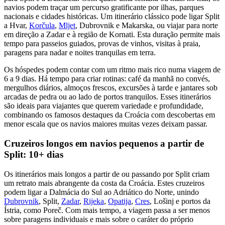
navios podem traçar um percurso gratificante por ilhas, parques
nacionais e cidades históricas. Um itinerário clássico pode ligar Split
a Hvar,
Korčula
,
Mljet
, Dubrovnik e Makarska, ou viajar para norte
em direção a Zadar e à região de Kornati. Esta duração permite mais
tempo para passeios guiados, provas de vinhos, visitas à praia,
paragens para nadar e noites tranquilas em terra.
Os hóspedes podem contar com um ritmo mais rico numa viagem de
6 a 9 dias. Há tempo para criar rotinas: café da manhã no convés,
mergulhos diários, almoços frescos, excursões à tarde e jantares sob
arcadas de pedra ou ao lado de portos tranquilos. Esses itinerários
são ideais para viajantes que querem variedade e profundidade,
combinando os famosos destaques da Croácia com descobertas em
menor escala que os navios maiores muitas vezes deixam passar.
Cruzeiros longos em navios pequenos a partir de
Split: 10+ dias
Os itinerários mais longos a partir de ou passando por Split criam
um retrato mais abrangente da costa da Croácia. Estes cruzeiros
podem ligar a Dalmácia do Sul ao Adriático do Norte, unindo
Dubrovnik
, Split,
Zadar
,
Rijeka
,
Opatija
,
Cres
, Lošinj e portos da
Ístria, como Poreč. Com mais tempo, a viagem passa a ser menos
sobre paragens individuais e mais sobre o caráter do próprio