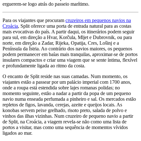
erguerem-se logo atrás do passeio marítimo.
Para os viajantes que procuram
cruzeiros em pequenos navios na
Croácia
, Split oferece uma porta de entrada natural para as costas
mais evocativas do país. A partir daqui, os itinerários podem seguir
para sul, em direção a Hvar, Korčula, Mljet e Dubrovnik, ou para
norte, em direção a Zadar, Rijeka, Opatija, Cres, Lošinj e a
Península da Ístria. Ao contrário dos navios maiores, os pequenos
podem permanecer em baías mais tranquilas, aproximar-se de portos
insulares compactos e criar uma viagem que se sente íntima, flexível
e profundamente ligada ao ritmo da costa.
O encanto de Split reside nas suas camadas. Num momento, os
viajantes estão a passear por um palácio imperial com 1700 anos,
onde a roupa está estendida sobre lajes romanas polidas; no
momento seguinte, estão a nadar a partir da popa de um pequeno
navio numa enseada perfumada a pinheiro e sal. Os mercados estão
repletos de figos, lavanda, cerejas, azeite e queijos locais. As
konobas servem peixe grelhado, risoto preto, salada de polvo e
vinhos das ilhas vizinhas. Num cruzeiro de pequeno navio a partir
de Split, na Croácia, a viagem revela-se não como uma lista de
portos a visitar, mas como uma sequência de momentos vívidos
ligados ao mar.