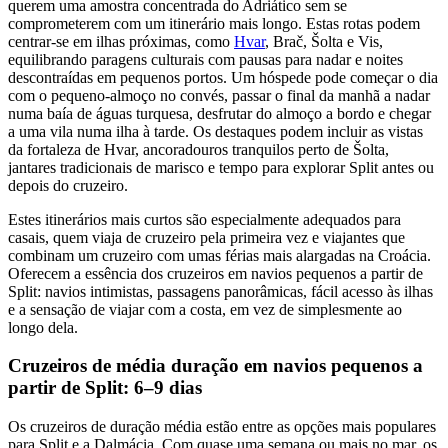
querem uma amostra concentrada do Adriático sem se
comprometerem com um itinerário mais longo. Estas rotas podem
centrar-se em ilhas próximas, como
Hvar
, Brač, Šolta e Vis,
equilibrando paragens culturais com pausas para nadar e noites
descontraídas em pequenos portos. Um hóspede pode começar o dia
com o pequeno-almoço no convés, passar o final da manhã a nadar
numa baía de águas turquesa, desfrutar do almoço a bordo e chegar
a uma vila numa ilha à tarde. Os destaques podem incluir as vistas
da fortaleza de Hvar, ancoradouros tranquilos perto de Šolta,
jantares tradicionais de marisco e tempo para explorar Split antes ou
depois do cruzeiro.
Estes itinerários mais curtos são especialmente adequados para
casais, quem viaja de cruzeiro pela primeira vez e viajantes que
combinam um cruzeiro com umas férias mais alargadas na Croácia.
Oferecem a essência dos cruzeiros em navios pequenos a partir de
Split: navios intimistas, passagens panorâmicas, fácil acesso às ilhas
e a sensação de viajar com a costa, em vez de simplesmente ao
longo dela.
Cruzeiros de média duração em navios pequenos a
partir de Split: 6–9 dias
Os cruzeiros de duração média estão entre as opções mais populares
para Split e a Dalmácia. Com quase uma semana ou mais no mar, os