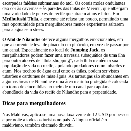
escarpadas falésias submarinas do atol. Os corais moles ondulantes
dão cor às cavernas e às paredes das thilas de Meemu, que albergam
uma variedade de peixes de recife que atraem atuns e lírios. Em
Medhufushi Thila
, a corrente até relaxa um pouco, permitindo uma
rara oportunidade para mergulhadores menos experientes saltarem
para a água sem stress.
O Atol de Nilandhe
oferece alguns mergulhos emocionantes, em
que a corrente te leva de pináculo em pináculo, em vez de passar por
um canal. Especialmente no local de
Jumping Jack
, os
mergulhadores podem fazer uma travessia subaquática de uma ilha
para outra através de "thila-shopping", cada thila mantém a sua
população de vida no recife, apoiando predadores como tubarões e
atum. Nos trechos de água azul entre as thilas, podem ser vistos
tubarões e cardumes de raias-águia. As tartarugas são abundantes em
algumas áreas de Nilandhe e uma área marinha protegida é colocada
em torno de cinco thilas no meio de um canal para apoiar a
abundância da vida do recife de Nilandhe para a perpetuidade.
Dicas para mergulhadores
Nas Maldivas, aplica-se uma nova taxa verde de 12 USD por pessoa
e por noite a todos os turistas no país. A língua oficial é o
maldiviano, também chamado dhivehi.