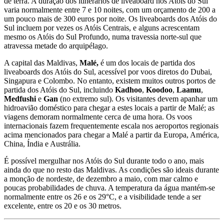
de terra. A duração dos itinerários de liveaboard nos Atóis do Sul
varia normalmente entre 7 e 10 noites, com um orçamento de 200 a
um pouco mais de 300 euros por noite. Os liveaboards dos Atóis do
Sul incluem por vezes os Atóis Centrais, e alguns acrescentam
mesmo os Atóis do Sul Profundo, numa travessia norte-sul que
atravessa metade do arquipélago.
A capital das Maldivas,
Malé,
é um dos locais de partida dos
liveaboards dos Atóis do Sul, acessível por voos diretos do Dubai,
Singapura e Colombo. No entanto, existem muitos outros portos de
partida dos Atóis do Sul, incluindo
Kadhoo
,
Koodoo
,
Laamu
,
Medfushi
e
Gan
(no extremo sul). Os visitantes devem apanhar um
hidroavião doméstico para chegar a estes locais a partir de Malé; as
viagens demoram normalmente cerca de uma hora. Os voos
internacionais fazem frequentemente escala nos aeroportos regionais
acima mencionados para chegar a Malé a partir da Europa, América,
China, Índia e Austrália.
É possível mergulhar nos Atóis do Sul durante todo o ano, mais
ainda do que no resto das Maldivas. As condições são ideais durante
a monção de nordeste, de dezembro a maio, com mar calmo e
poucas probabilidades de chuva. A temperatura da água mantém-se
normalmente entre os 26 e os 29°C, e a visibilidade tende a ser
excelente, entre os 20 e os 30 metros.