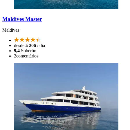
Maldives Master
Maldivas
desde
$
206
/ dia
9,4
Soberbo
2
comentários