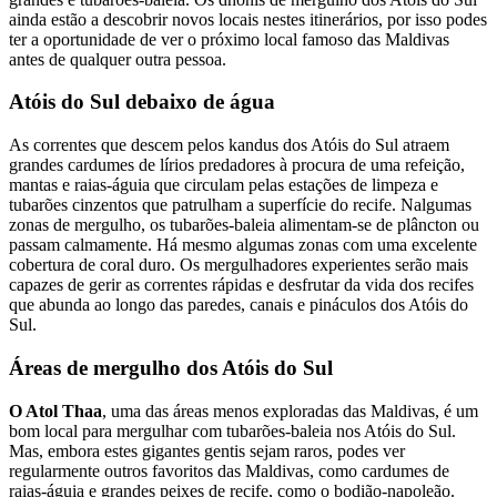
ainda estão a descobrir novos locais nestes itinerários, por isso podes
ter a oportunidade de ver o próximo local famoso das Maldivas
antes de qualquer outra pessoa.
Atóis do Sul debaixo de água
As correntes que descem pelos kandus dos Atóis do Sul atraem
grandes cardumes de lírios predadores à procura de uma refeição,
mantas e raias-águia que circulam pelas estações de limpeza e
tubarões cinzentos que patrulham a superfície do recife. Nalgumas
zonas de mergulho, os tubarões-baleia alimentam-se de plâncton ou
passam calmamente. Há mesmo algumas zonas com uma excelente
cobertura de coral duro. Os mergulhadores experientes serão mais
capazes de gerir as correntes rápidas e desfrutar da vida dos recifes
que abunda ao longo das paredes, canais e pináculos dos Atóis do
Sul.
Áreas de mergulho dos Atóis do Sul
O Atol Thaa
, uma das áreas menos exploradas das Maldivas, é um
bom local para mergulhar com tubarões-baleia nos Atóis do Sul.
Mas, embora estes gigantes gentis sejam raros, podes ver
regularmente outros favoritos das Maldivas, como cardumes de
raias-águia e grandes peixes de recife, como o bodião-napoleão.