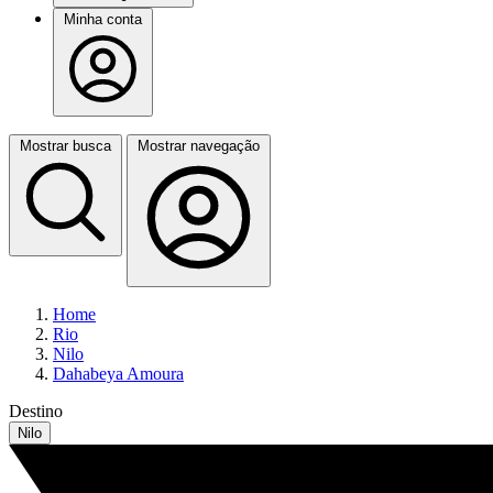
Minha conta
Mostrar busca
Mostrar navegação
Home
Rio
Nilo
Dahabeya Amoura
Destino
Nilo