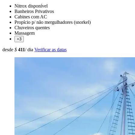
Nitrox disponível
Banheiros Privativos
Cabines com AC
Propício p/ não mergulhadores (snorkel)
Chuveiros quentes
Massagem
+3
desde
$
411
/ dia
Verificar as datas