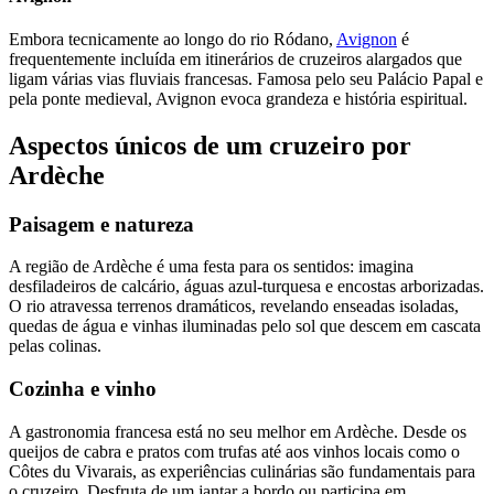
Embora tecnicamente ao longo do rio Ródano,
Avignon
é
frequentemente incluída em itinerários de cruzeiros alargados que
ligam várias vias fluviais francesas. Famosa pelo seu Palácio Papal e
pela ponte medieval, Avignon evoca grandeza e história espiritual.
Aspectos únicos de um cruzeiro por
Ardèche
Paisagem e natureza
A região de Ardèche é uma festa para os sentidos: imagina
desfiladeiros de calcário, águas azul-turquesa e encostas arborizadas.
O rio atravessa terrenos dramáticos, revelando enseadas isoladas,
quedas de água e vinhas iluminadas pelo sol que descem em cascata
pelas colinas.
Cozinha e vinho
A gastronomia francesa está no seu melhor em Ardèche. Desde os
queijos de cabra e pratos com trufas até aos vinhos locais como o
Côtes du Vivarais, as experiências culinárias são fundamentais para
o cruzeiro. Desfruta de um jantar a bordo ou participa em