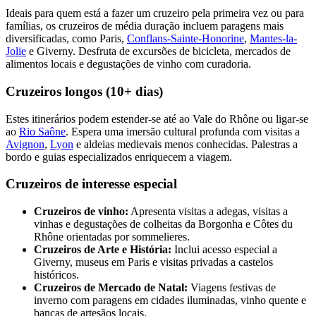
Ideais para quem está a fazer um cruzeiro pela primeira vez ou para
famílias, os cruzeiros de média duração incluem paragens mais
diversificadas, como Paris,
Conflans-Sainte-Honorine
,
Mantes-la-
Jolie
e Giverny. Desfruta de excursões de bicicleta, mercados de
alimentos locais e degustações de vinho com curadoria.
Cruzeiros longos (10+ dias)
Estes itinerários podem estender-se até ao Vale do Rhône ou ligar-se
ao
Rio Saône
. Espera uma imersão cultural profunda com visitas a
Avignon
,
Lyon
e aldeias medievais menos conhecidas. Palestras a
bordo e guias especializados enriquecem a viagem.
Cruzeiros de interesse especial
Cruzeiros de vinho:
Apresenta visitas a adegas, visitas a
vinhas e degustações de colheitas da Borgonha e Côtes du
Rhône orientadas por sommelieres.
Cruzeiros de Arte e História:
Inclui acesso especial a
Giverny, museus em Paris e visitas privadas a castelos
históricos.
Cruzeiros de Mercado de Natal:
Viagens festivas de
inverno com paragens em cidades iluminadas, vinho quente e
bancas de artesãos locais.