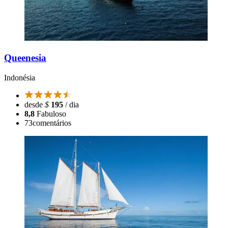
Queenesia
Indonésia
desde
$
195
/ dia
8,8
Fabuloso
73
comentários