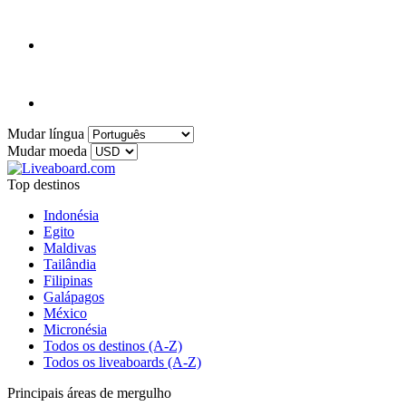
Mudar língua
Mudar moeda
Top destinos
Indonésia
Egito
Maldivas
Tailândia
Filipinas
Galápagos
México
Micronésia
Todos os destinos (A-Z)
Todos os liveaboards (A-Z)
Principais áreas de mergulho