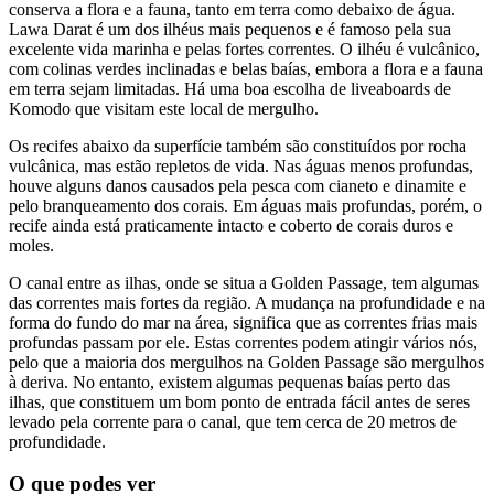
conserva a flora e a fauna, tanto em terra como debaixo de água.
Lawa Darat é um dos ilhéus mais pequenos e é famoso pela sua
excelente vida marinha e pelas fortes correntes. O ilhéu é vulcânico,
com colinas verdes inclinadas e belas baías, embora a flora e a fauna
em terra sejam limitadas. Há uma boa escolha de liveaboards de
Komodo que visitam este local de mergulho.
Os recifes abaixo da superfície também são constituídos por rocha
vulcânica, mas estão repletos de vida. Nas águas menos profundas,
houve alguns danos causados pela pesca com cianeto e dinamite e
pelo branqueamento dos corais. Em águas mais profundas, porém, o
recife ainda está praticamente intacto e coberto de corais duros e
moles.
O canal entre as ilhas, onde se situa a Golden Passage, tem algumas
das correntes mais fortes da região. A mudança na profundidade e na
forma do fundo do mar na área, significa que as correntes frias mais
profundas passam por ele. Estas correntes podem atingir vários nós,
pelo que a maioria dos mergulhos na Golden Passage são mergulhos
à deriva. No entanto, existem algumas pequenas baías perto das
ilhas, que constituem um bom ponto de entrada fácil antes de seres
levado pela corrente para o canal, que tem cerca de 20 metros de
profundidade.
O que podes ver