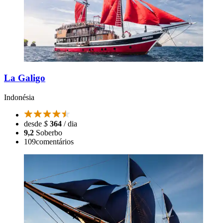
La Galigo
Indonésia
desde
$
364
/ dia
9,2
Soberbo
109
comentários