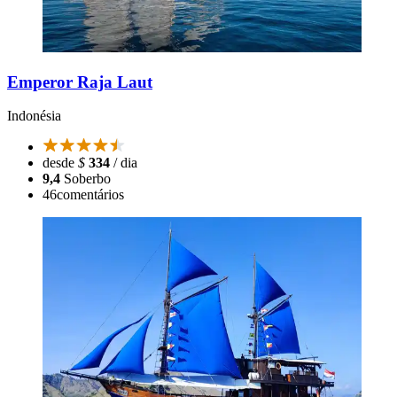
Emperor Raja Laut
Indonésia
desde
$
334
/ dia
9,4
Soberbo
46
comentários