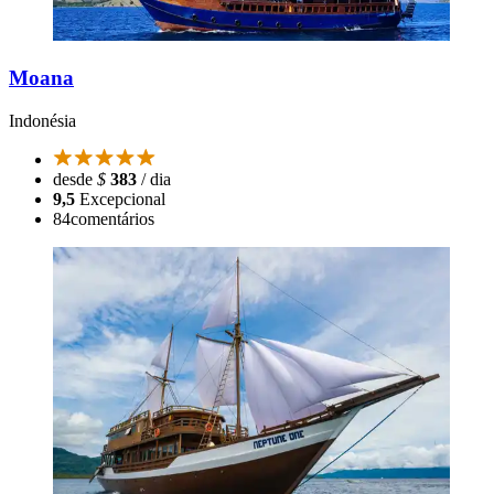
Moana
Indonésia
desde
$
383
/ dia
9,5
Excepcional
84
comentários