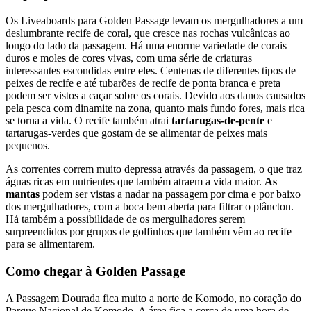
Os Liveaboards para Golden Passage levam os mergulhadores a um
deslumbrante recife de coral, que cresce nas rochas vulcânicas ao
longo do lado da passagem. Há uma enorme variedade de corais
duros e moles de cores vivas, com uma série de criaturas
interessantes escondidas entre eles. Centenas de diferentes tipos de
peixes de recife e até tubarões de recife de ponta branca e preta
podem ser vistos a caçar sobre os corais. Devido aos danos causados
pela pesca com dinamite na zona, quanto mais fundo fores, mais rica
se torna a vida. O recife também atrai
tartarugas-de-pente
e
tartarugas-verdes que gostam de se alimentar de peixes mais
pequenos.
As correntes correm muito depressa através da passagem, o que traz
águas ricas em nutrientes que também atraem a vida maior.
As
mantas
podem ser vistas a nadar na passagem por cima e por baixo
dos mergulhadores, com a boca bem aberta para filtrar o plâncton.
Há também a possibilidade de os mergulhadores serem
surpreendidos por grupos de golfinhos que também vêm ao recife
para se alimentarem.
Como chegar à Golden Passage
A Passagem Dourada fica muito a norte de Komodo, no coração do
Parque Nacional de Komodo. A área fica a cerca de uma hora de