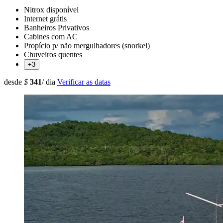
Nitrox disponível
Internet grátis
Banheiros Privativos
Cabines com AC
Propício p/ não mergulhadores (snorkel)
Chuveiros quentes
+3
desde
$
341
/ dia
Verificar as datas