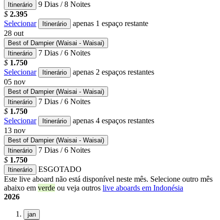
9 Dias / 8 Noites
Itinerário
$
2.395
Selecionar
apenas 1 espaço restante
Itinerário
28
out
Best of Dampier (Waisai - Waisai)
7 Dias / 6 Noites
Itinerário
$
1.750
Selecionar
apenas 2 espaços restantes
Itinerário
05
nov
Best of Dampier (Waisai - Waisai)
7 Dias / 6 Noites
Itinerário
$
1.750
Selecionar
apenas 4 espaços restantes
Itinerário
13
nov
Best of Dampier (Waisai - Waisai)
7 Dias / 6 Noites
Itinerário
$
1.750
ESGOTADO
Itinerário
Este live aboard não está disponível neste mês. Selecione outro mês
abaixo em
verde
ou veja outros
live aboards em Indonésia
2026
jan