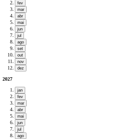
fev
mar
abr
mai
jun
jul
ago
set
out
nov
dez
2027
jan
fev
mar
abr
mai
jun
jul
ago