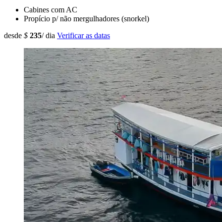
Cabines com AC
Propício p/ não mergulhadores (snorkel)
desde
$
235
/ dia
Verificar as datas