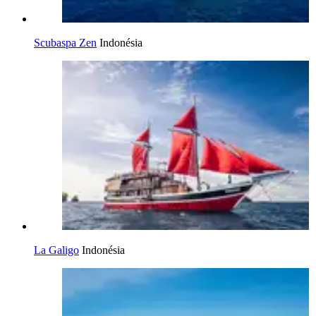
Scubaspa Zen
Indonésia
La Galigo
Indonésia