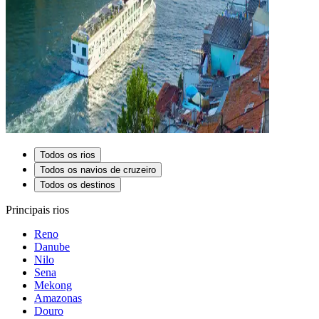
Todos os rios
Todos os navios de cruzeiro
Todos os destinos
Principais rios
Reno
Danube
Nilo
Sena
Mekong
Amazonas
Douro