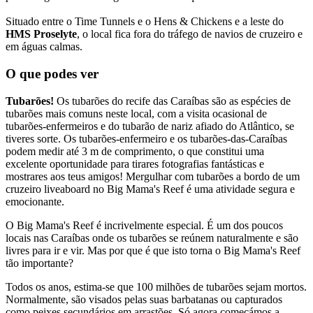
Situado entre o Time Tunnels e o Hens & Chickens e a leste do
HMS Proselyte
, o local fica fora do tráfego de navios de cruzeiro e
em águas calmas.
O que podes ver
Tubarões!
Os tubarões do recife das Caraíbas são as espécies de
tubarões mais comuns neste local, com a visita ocasional de
tubarões-enfermeiros e do tubarão de nariz afiado do Atlântico, se
tiveres sorte. Os tubarões-enfermeiro e os tubarões-das-Caraíbas
podem medir até 3 m de comprimento, o que constitui uma
excelente oportunidade para tirares fotografias fantásticas e
mostrares aos teus amigos! Mergulhar com tubarões a bordo de um
cruzeiro liveaboard no Big Mama's Reef é uma atividade segura e
emocionante.
O Big Mama's Reef é incrivelmente especial. É um dos poucos
locais nas Caraíbas onde os tubarões se reúnem naturalmente e são
livres para ir e vir. Mas por que é que isto torna o Big Mama's Reef
tão importante?
Todos os anos, estima-se que 100 milhões de tubarões sejam mortos.
Normalmente, são visados pelas suas barbatanas ou capturados
como peixes secundários em arrastões. Só agora começámos a