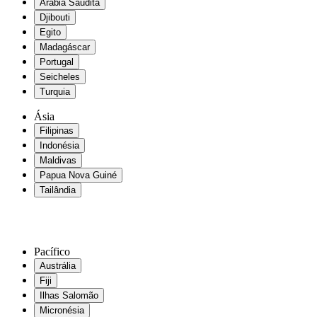
Arábia Saudita
Djibouti
Egito
Madagáscar
Portugal
Seicheles
Turquia
Ásia
Filipinas
Indonésia
Maldivas
Papua Nova Guiné
Tailândia
Pacífico
Austrália
Fiji
Ilhas Salomão
Micronésia