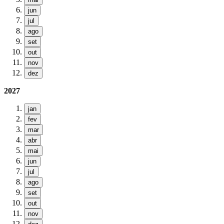
jun
jul
ago
set
out
nov
dez
2027
jan
fev
mar
abr
mai
jun
jul
ago
set
out
nov