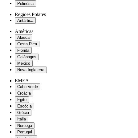
Polinésia
Regiões Polares
Antártica
Américas
Alasca
Costa Rica
Flórida
Galápagos
México
Nova Inglaterra
EMEA
Cabo Verde
Croácia
Egito
Escócia
Grécia
Itália
Noruega
Portugal