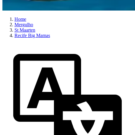
Home
Mergulho
St Maarten
Recife Big Mamas