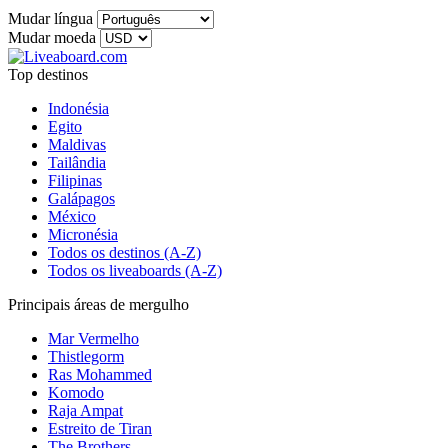
Mudar língua
Mudar moeda
Top destinos
Indonésia
Egito
Maldivas
Tailândia
Filipinas
Galápagos
México
Micronésia
Todos os destinos (A-Z)
Todos os liveaboards (A-Z)
Principais áreas de mergulho
Mar Vermelho
Thistlegorm
Ras Mohammed
Komodo
Raja Ampat
Estreito de Tiran
The Brothers