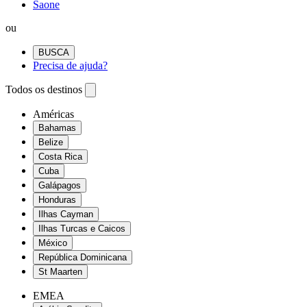
Saone
ou
BUSCA
Precisa de ajuda?
Todos os destinos
Américas
Bahamas
Belize
Costa Rica
Cuba
Galápagos
Honduras
Ilhas Cayman
Ilhas Turcas e Caicos
México
República Dominicana
St Maarten
EMEA