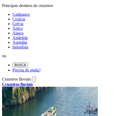
Principais destinos de cruzeiros
Galápagos
Croácia
Grécia
Ártico
Alasca
Antártida
Austrália
Indonésia
ou
BUSCA
Precisa de ajuda?
Cruzeiros fluviais
Cruzeiros fluviais