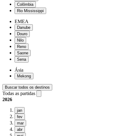
Colômbia
Rio Mississippi
EMEA
Danube
Douro
Nilo
Reno
Saone
Sena
Ásia
Mekong
Buscar todos os destinos
Todas as partidas
2026
jan
fev
mar
abr
mai