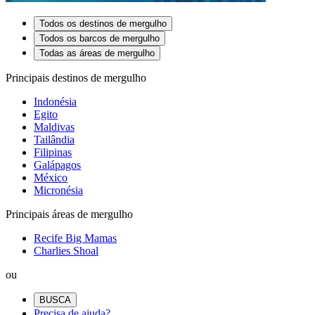
Todos os destinos de mergulho
Todos os barcos de mergulho
Todas as áreas de mergulho
Principais destinos de mergulho
Indonésia
Egito
Maldivas
Tailândia
Filipinas
Galápagos
México
Micronésia
Principais áreas de mergulho
Recife Big Mamas
Charlies Shoal
ou
BUSCA
Precisa de ajuda?