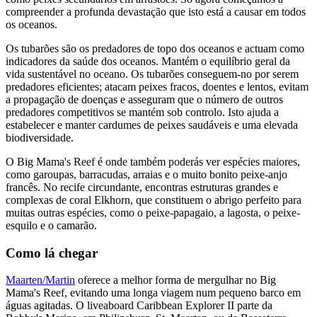
compreender a profunda devastação que isto está a causar em todos
os oceanos.
Os tubarões são os predadores de topo dos oceanos e actuam como
indicadores da saúde dos oceanos. Mantém o equilíbrio geral da
vida sustentável no oceano. Os tubarões conseguem-no por serem
predadores eficientes; atacam peixes fracos, doentes e lentos, evitam
a propagação de doenças e asseguram que o número de outros
predadores competitivos se mantém sob controlo. Isto ajuda a
estabelecer e manter cardumes de peixes saudáveis e uma elevada
biodiversidade.
O Big Mama's Reef é onde também poderás ver espécies maiores,
como garoupas, barracudas, arraias e o muito bonito peixe-anjo
francês. No recife circundante, encontras estruturas grandes e
complexas de coral Elkhorn, que constituem o abrigo perfeito para
muitas outras espécies, como o peixe-papagaio, a lagosta, o peixe-
esquilo e o camarão.
Como lá chegar
Maarten/Martin
oferece a melhor forma de mergulhar no Big
Mama's Reef, evitando uma longa viagem num pequeno barco em
águas agitadas. O liveaboard Caribbean Explorer II parte da