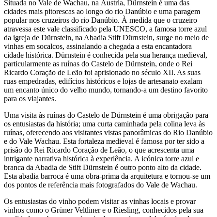
Situada no Vale de Wachau, na Áustria, Dürnstein é uma das
cidades mais pitorescas ao longo do rio Danúbio e uma paragem
popular nos cruzeiros do rio Danúbio. À medida que o cruzeiro
atravessa este vale classificado pela UNESCO, a famosa torre azul
da igreja de Dürnstein, na Abadia Stift Dürnstein, surge no meio de
vinhas em socalcos, assinalando a chegada a esta encantadora
cidade histórica. Dürnstein é conhecida pela sua herança medieval,
particularmente as ruínas do Castelo de Dürnstein, onde o Rei
Ricardo Coração de Leão foi aprisionado no século XII. As suas
ruas empedradas, edifícios históricos e lojas de artesanato exalam
um encanto único do velho mundo, tornando-a um destino favorito
para os viajantes.
Uma visita às ruínas do Castelo de Dürnstein é uma obrigação para
os entusiastas da história; uma curta caminhada pela colina leva às
ruínas, oferecendo aos visitantes vistas panorâmicas do Rio Danúbio
e do Vale Wachau. Esta fortaleza medieval é famosa por ter sido a
prisão do Rei Ricardo Coração de Leão, o que acrescenta uma
intrigante narrativa histórica à experiência. A icónica torre azul e
branca da Abadia de Stift Dürnstein é outro ponto alto da cidade.
Esta abadia barroca é uma obra-prima da arquitetura e tornou-se um
dos pontos de referência mais fotografados do Vale de Wachau.
Os entusiastas do vinho podem visitar as vinhas locais e provar
vinhos como o Grüner Veltliner e o Riesling, conhecidos pela sua