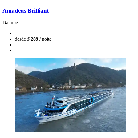
Amadeus Brilliant
Danube
desde
$
289
/ noite