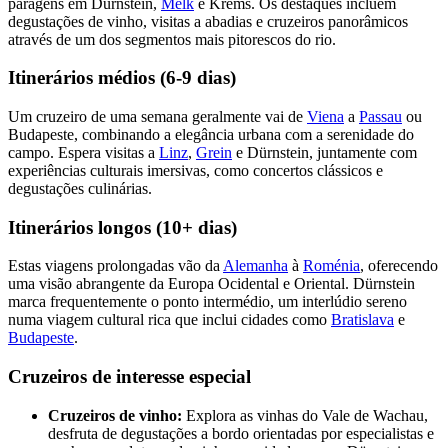
paragens em Dürnstein,
Melk
e Krems. Os destaques incluem
degustações de vinho, visitas a abadias e cruzeiros panorâmicos
através de um dos segmentos mais pitorescos do rio.
Itinerários médios (6-9 dias)
Um cruzeiro de uma semana geralmente vai de
Viena
a
Passau
ou
Budapeste, combinando a elegância urbana com a serenidade do
campo. Espera visitas a
Linz
,
Grein
e Dürnstein, juntamente com
experiências culturais imersivas, como concertos clássicos e
degustações culinárias.
Itinerários longos (10+ dias)
Estas viagens prolongadas vão da
Alemanha
à
Roménia
, oferecendo
uma visão abrangente da Europa Ocidental e Oriental. Dürnstein
marca frequentemente o ponto intermédio, um interlúdio sereno
numa viagem cultural rica que inclui cidades como
Bratislava
e
Budapeste
.
Cruzeiros de interesse especial
Cruzeiros de vinho:
Explora as vinhas do Vale de Wachau,
desfruta de degustações a bordo orientadas por especialistas e