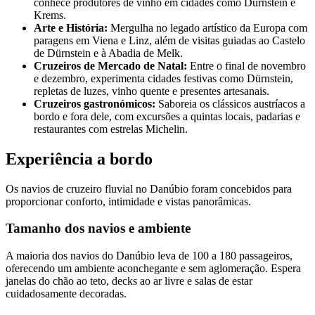
conhece produtores de vinho em cidades como Dürnstein e
Krems.
Arte e História:
Mergulha no legado artístico da Europa com
paragens em Viena e Linz, além de visitas guiadas ao Castelo
de Dürnstein e à Abadia de Melk.
Cruzeiros de Mercado de Natal:
Entre o final de novembro
e dezembro, experimenta cidades festivas como Dürnstein,
repletas de luzes, vinho quente e presentes artesanais.
Cruzeiros gastronómicos:
Saboreia os clássicos austríacos a
bordo e fora dele, com excursões a quintas locais, padarias e
restaurantes com estrelas Michelin.
Experiência a bordo
Os navios de cruzeiro fluvial no Danúbio foram concebidos para
proporcionar conforto, intimidade e vistas panorâmicas.
Tamanho dos navios e ambiente
A maioria dos navios do Danúbio leva de 100 a 180 passageiros,
oferecendo um ambiente aconchegante e sem aglomeração. Espera
janelas do chão ao teto, decks ao ar livre e salas de estar
cuidadosamente decoradas.