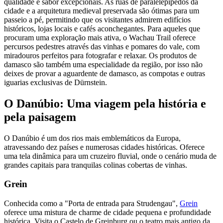
qualidade e sabor excepcionais. As ruas de paralelepípedos da
cidade e a arquitetura medieval preservada são ótimas para um
passeio a pé, permitindo que os visitantes admirem edifícios
históricos, lojas locais e cafés aconchegantes. Para aqueles que
procuram uma exploração mais ativa, o Wachau Trail oferece
percursos pedestres através das vinhas e pomares do vale, com
miradouros perfeitos para fotografar e relaxar. Os produtos de
damasco são também uma especialidade da região, por isso não
deixes de provar a aguardente de damasco, as compotas e outras
iguarias exclusivas de Dürnstein.
O Danúbio: Uma viagem pela história e
pela paisagem
O Danúbio é um dos rios mais emblemáticos da Europa,
atravessando dez países e numerosas cidades históricas. Oferece
uma tela dinâmica para um cruzeiro fluvial, onde o cenário muda de
grandes capitais para tranquilas colinas cobertas de vinhas.
Grein
Conhecida como a "Porta de entrada para Strudengau",
Grein
oferece uma mistura de charme de cidade pequena e profundidade
histórica. Visita o Castelo de Greinburg ou o teatro mais antigo da