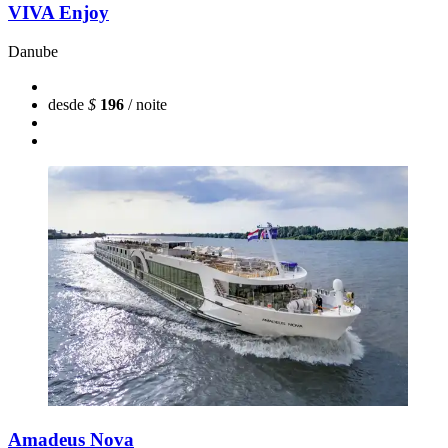
VIVA Enjoy
Danube
desde
$
196
/ noite
Amadeus Nova