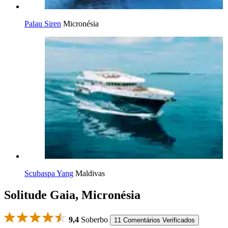
Palau Siren
Micronésia
Scubaspa Yang
Maldivas
Solitude Gaia, Micronésia
9,4
Soberbo
11 Comentários Verificados