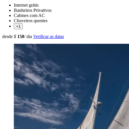
Internet grátis
Banheiros Privativos
Cabines com AC
Chuveiros quentes
+1
desde
$
158
/ dia
Verificar as datas