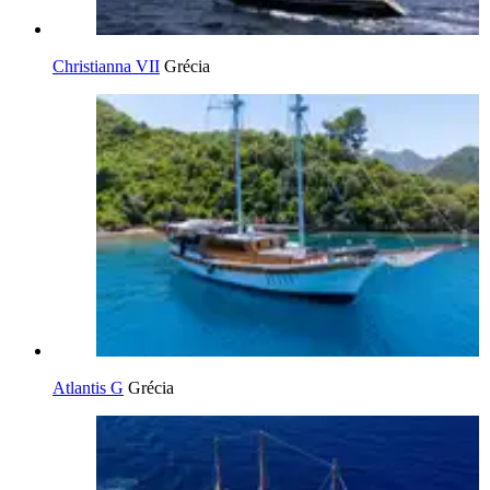
Christianna VII
Grécia
Atlantis G
Grécia