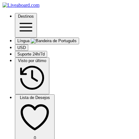
Destinos
Língua
USD
Suporte 24h/7d
Visto por último
Lista de Desejos
0