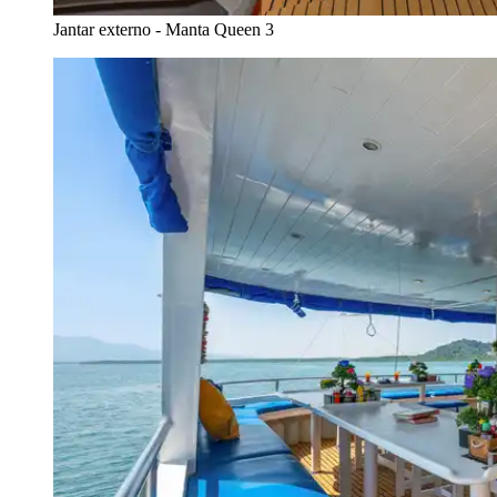
Jantar externo - Manta Queen 3