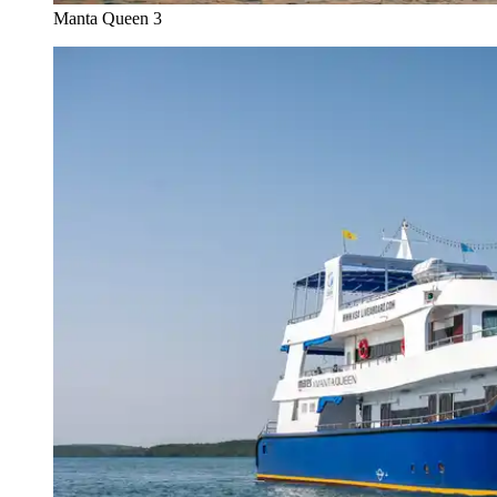
Manta Queen 3