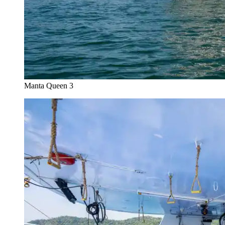
Manta Queen 3