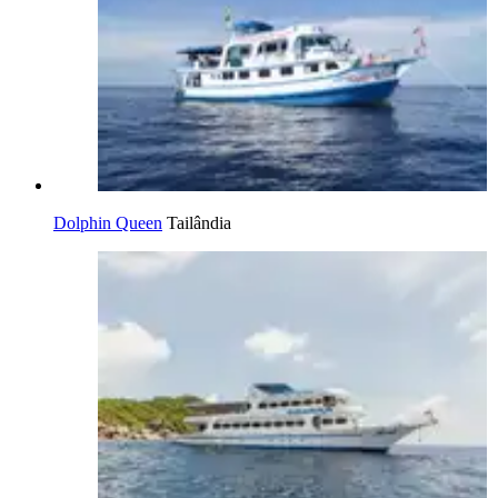
Dolphin Queen
Tailândia