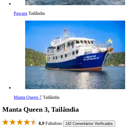
Pawara
Tailândia
Manta Queen 7
Tailândia
Manta Queen 3, Tailândia
8,9
Fabuloso
142 Comentários Verificados