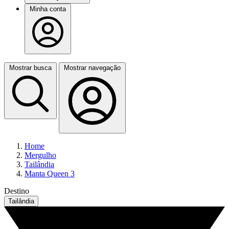
Minha conta
Mostrar busca
Mostrar navegação
Home
Mergulho
Tailândia
Manta Queen 3
Destino
Tailândia