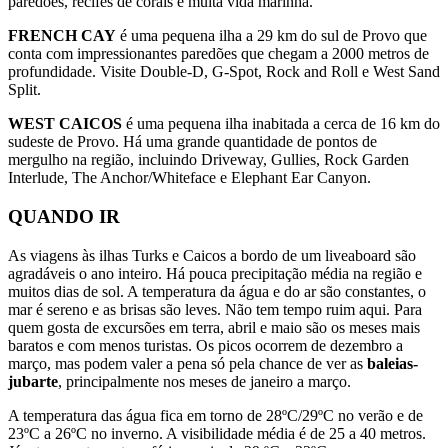
paredões, recifes de corais e muita vida marinha.
FRENCH CAY
é uma pequena ilha a 29 km do sul de Provo que
conta com impressionantes paredões que chegam a 2000 metros de
profundidade. Visite Double-D, G-Spot, Rock and Roll e West Sand
Split.
WEST CAICOS
é uma pequena ilha inabitada a cerca de 16 km do
sudeste de Provo. Há uma grande quantidade de pontos de
mergulho na região, incluindo Driveway, Gullies, Rock Garden
Interlude, The Anchor/Whiteface e Elephant Ear Canyon.
QUANDO IR
As viagens às ilhas Turks e Caicos a bordo de um liveaboard são
agradáveis o ano inteiro. Há pouca precipitação média na região e
muitos dias de sol. A temperatura da água e do ar são constantes, o
mar é sereno e as brisas são leves. Não tem tempo ruim aqui. Para
quem gosta de excursões em terra, abril e maio são os meses mais
baratos e com menos turistas. Os picos ocorrem de dezembro a
março, mas podem valer a pena só pela chance de ver as
baleias-
jubarte
, principalmente nos meses de janeiro a março.
A temperatura das água fica em torno de 28ºC/29ºC no verão e de
23ºC a 26ºC no inverno. A visibilidade média é de 25 a 40 metros.