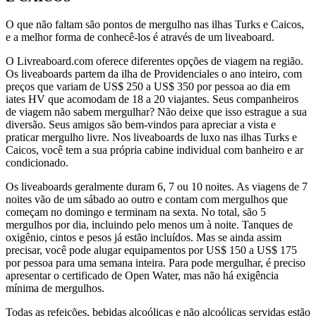
O que não faltam são pontos de mergulho nas ilhas Turks e Caicos,
e a melhor forma de conhecê-los é através de um liveaboard.
O Livreaboard.com oferece diferentes opções de viagem na região.
Os liveaboards partem da ilha de Providenciales o ano inteiro, com
preços que variam de US$ 250 a US$ 350 por pessoa ao dia em
iates HV que acomodam de 18 a 20 viajantes. Seus companheiros
de viagem não sabem mergulhar? Não deixe que isso estrague a sua
diversão. Seus amigos são bem-vindos para apreciar a vista e
praticar mergulho livre. Nos liveaboards de luxo nas ilhas Turks e
Caicos, você tem a sua própria cabine individual com banheiro e ar
condicionado.
Os liveaboards geralmente duram 6, 7 ou 10 noites. As viagens de 7
noites vão de um sábado ao outro e contam com mergulhos que
começam no domingo e terminam na sexta. No total, são 5
mergulhos por dia, incluindo pelo menos um à noite. Tanques de
oxigênio, cintos e pesos já estão incluídos. Mas se ainda assim
precisar, você pode alugar equipamentos por US$ 150 a US$ 175
por pessoa para uma semana inteira. Para pode mergulhar, é preciso
apresentar o certificado de Open Water, mas não há exigência
mínima de mergulhos.
Todas as refeições, bebidas alcoólicas e não alcoólicas servidas estão