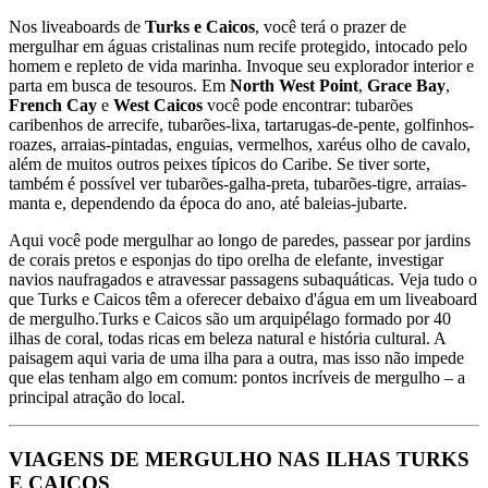
Nos liveaboards de
Turks e Caicos
, você terá o prazer de
mergulhar em águas cristalinas num recife protegido, intocado pelo
homem e repleto de vida marinha. Invoque seu explorador interior e
parta em busca de tesouros. Em
North West Point
,
Grace Bay
,
French Cay
e
West Caicos
você pode encontrar: tubarões
caribenhos de arrecife, tubarões-lixa, tartarugas-de-pente, golfinhos-
roazes, arraias-pintadas, enguias, vermelhos, xaréus olho de cavalo,
além de muitos outros peixes típicos do Caribe. Se tiver sorte,
também é possível ver tubarões-galha-preta, tubarões-tigre, arraias-
manta e, dependendo da época do ano, até baleias-jubarte.
Aqui você pode mergulhar ao longo de paredes, passear por jardins
de corais pretos e esponjas do tipo orelha de elefante, investigar
navios naufragados e atravessar passagens subaquáticas. Veja tudo o
que Turks e Caicos têm a oferecer debaixo d'água em um liveaboard
de mergulho.Turks e Caicos são um arquipélago formado por 40
ilhas de coral, todas ricas em beleza natural e história cultural. A
paisagem aqui varia de uma ilha para a outra, mas isso não impede
que elas tenham algo em comum: pontos incríveis de mergulho – a
principal atração do local.
VIAGENS DE MERGULHO NAS ILHAS TURKS
E CAICOS