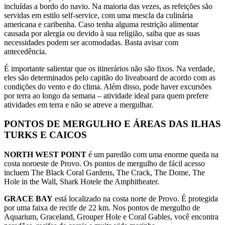
incluídas a bordo do navio. Na maioria das vezes, as refeições são
servidas em estilo self-service, com uma mescla da culinária
americana e caribenha. Caso tenha alguma restrição alimentar
causada por alergia ou devido à sua religião, saiba que as suas
necessidades podem ser acomodadas. Basta avisar com
antecedência.
É importante salientar que os itinerários não são fixos. Na verdade,
eles são determinados pelo capitão do liveaboard de acordo com as
condições do vento e do clima. Além disso, pode haver excursões
por terra ao longo da semana – atividade ideal para quem prefere
atividades em terra e não se atreve a mergulhar.
PONTOS DE MERGULHO E ÁREAS DAS ILHAS
TURKS E CAICOS
NORTH WEST POINT
é um paredão com uma enorme queda na
costa noroeste de Provo. Os pontos de mergulho de fácil acesso
incluem The Black Coral Gardens, The Crack, The Dome, The
Hole in the Wall, Shark Hotele the Amphitheater.
GRACE BAY
está localizado na costa norte de Provo. É protegida
por uma faixa de recife de 22 km. Nos pontos de mergulho de
Aquarium, Graceland, Grouper Hole e Coral Gables, você encontra