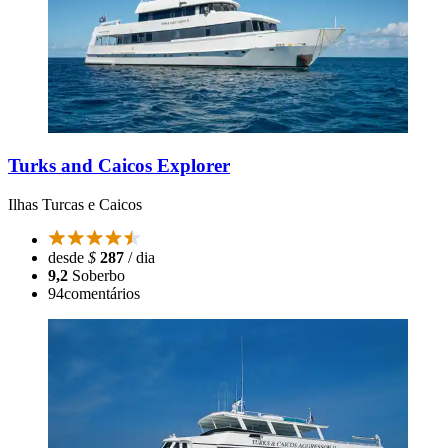
Turks and Caicos Explorer
Ilhas Turcas e Caicos
desde
$
287
/ dia
9,2
Soberbo
94
comentários