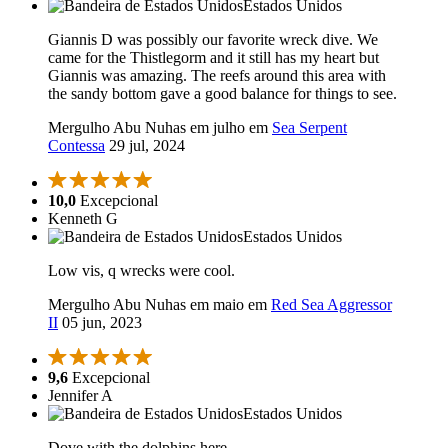
Estados Unidos
Giannis D was possibly our favorite wreck dive. We
came for the Thistlegorm and it still has my heart but
Giannis was amazing. The reefs around this area with
the sandy bottom gave a good balance for things to see.
Mergulho Abu Nuhas em julho em
Sea Serpent
Contessa
29 jul, 2024
10,0
Excepcional
Kenneth G
Estados Unidos
Low vis, q wrecks were cool.
Mergulho Abu Nuhas em maio em
Red Sea Aggressor
II
05 jun, 2023
9,6
Excepcional
Jennifer A
Estados Unidos
Dove with the dolphins here