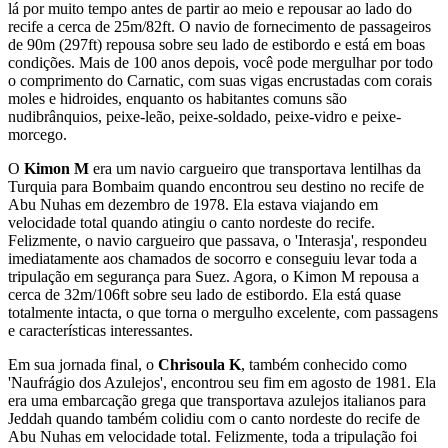
lá por muito tempo antes de partir ao meio e repousar ao lado do
recife a cerca de 25m/82ft. O navio de fornecimento de passageiros
de 90m (297ft) repousa sobre seu lado de estibordo e está em boas
condições. Mais de 100 anos depois, você pode mergulhar por todo
o comprimento do Carnatic, com suas vigas encrustadas com corais
moles e hidroides, enquanto os habitantes comuns são
nudibrânquios, peixe-leão, peixe-soldado, peixe-vidro e peixe-
morcego.
O
Kimon M
era um navio cargueiro que transportava lentilhas da
Turquia para Bombaim quando encontrou seu destino no recife de
Abu Nuhas em dezembro de 1978. Ela estava viajando em
velocidade total quando atingiu o canto nordeste do recife.
Felizmente, o navio cargueiro que passava, o 'Interasja', respondeu
imediatamente aos chamados de socorro e conseguiu levar toda a
tripulação em segurança para Suez. Agora, o Kimon M repousa a
cerca de 32m/106ft sobre seu lado de estibordo. Ela está quase
totalmente intacta, o que torna o mergulho excelente, com passagens
e características interessantes.
Em sua jornada final, o
Chrisoula K
, também conhecido como
'Naufrágio dos Azulejos', encontrou seu fim em agosto de 1981. Ela
era uma embarcação grega que transportava azulejos italianos para
Jeddah quando também colidiu com o canto nordeste do recife de
Abu Nuhas em velocidade total. Felizmente, toda a tripulação foi