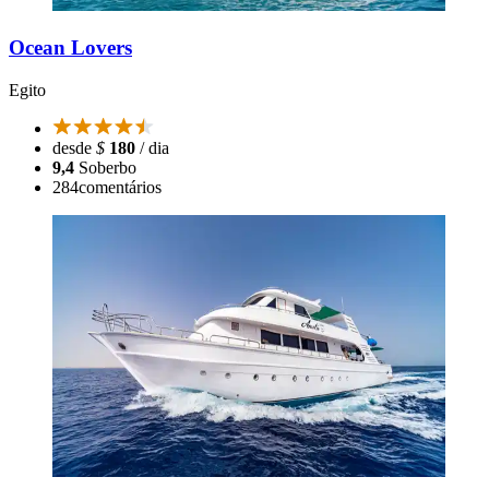
Ocean Lovers
Egito
desde
$
180
/ dia
9,4
Soberbo
284
comentários