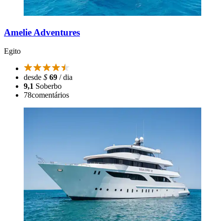
Amelie Adventures
Egito
desde
$
69
/ dia
9,1
Soberbo
78
comentários