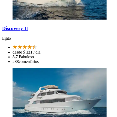
Discovery II
Egito
desde
$
121
/ dia
8,7
Fabuloso
288
comentários