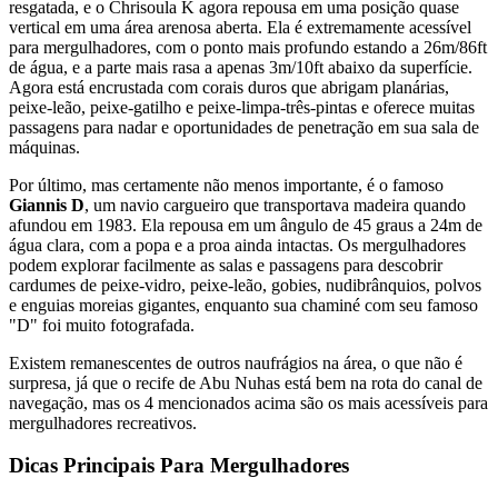
resgatada, e o Chrisoula K agora repousa em uma posição quase
vertical em uma área arenosa aberta. Ela é extremamente acessível
para mergulhadores, com o ponto mais profundo estando a 26m/86ft
de água, e a parte mais rasa a apenas 3m/10ft abaixo da superfície.
Agora está encrustada com corais duros que abrigam planárias,
peixe-leão, peixe-gatilho e peixe-limpa-três-pintas e oferece muitas
passagens para nadar e oportunidades de penetração em sua sala de
máquinas.
Por último, mas certamente não menos importante, é o famoso
Giannis D
, um navio cargueiro que transportava madeira quando
afundou em 1983. Ela repousa em um ângulo de 45 graus a 24m de
água clara, com a popa e a proa ainda intactas. Os mergulhadores
podem explorar facilmente as salas e passagens para descobrir
cardumes de peixe-vidro, peixe-leão, gobies, nudibrânquios, polvos
e enguias moreias gigantes, enquanto sua chaminé com seu famoso
"D" foi muito fotografada.
Existem remanescentes de outros naufrágios na área, o que não é
surpresa, já que o recife de Abu Nuhas está bem na rota do canal de
navegação, mas os 4 mencionados acima são os mais acessíveis para
mergulhadores recreativos.
Dicas Principais Para Mergulhadores