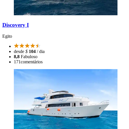
Discovery I
Egito
desde
$
104
/ dia
8,8
Fabuloso
171
comentários