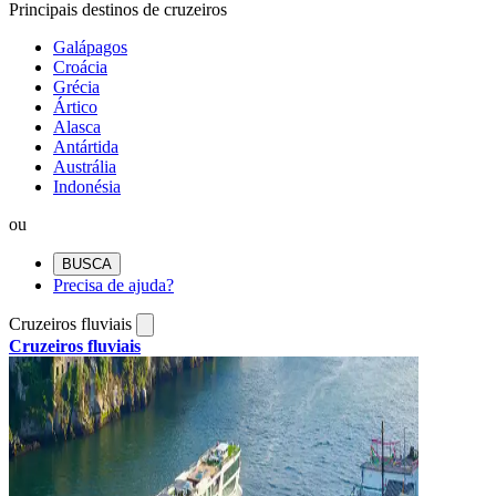
Principais destinos de cruzeiros
Galápagos
Croácia
Grécia
Ártico
Alasca
Antártida
Austrália
Indonésia
ou
BUSCA
Precisa de ajuda?
Cruzeiros fluviais
Cruzeiros fluviais