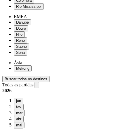
Colômbia
Rio Mississippi
EMEA
Danube
Douro
Nilo
Reno
Saone
Sena
Ásia
Mekong
Buscar todos os destinos
Todas as partidas
2026
jan
fev
mar
abr
mai