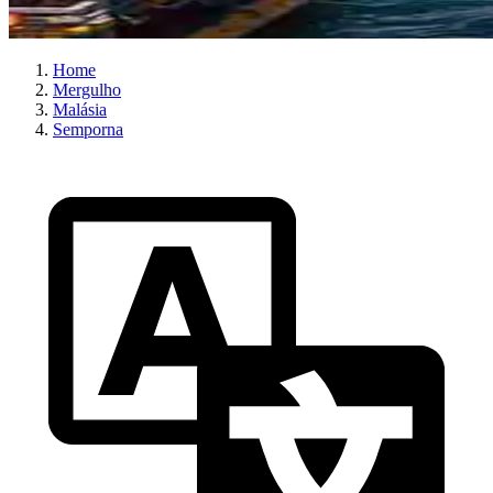
Home
Mergulho
Malásia
Semporna