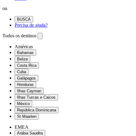
ou
BUSCA
Precisa de ajuda?
Todos os destinos
Américas
Bahamas
Belize
Costa Rica
Cuba
Galápagos
Honduras
Ilhas Cayman
Ilhas Turcas e Caicos
México
República Dominicana
St Maarten
EMEA
Arábia Saudita