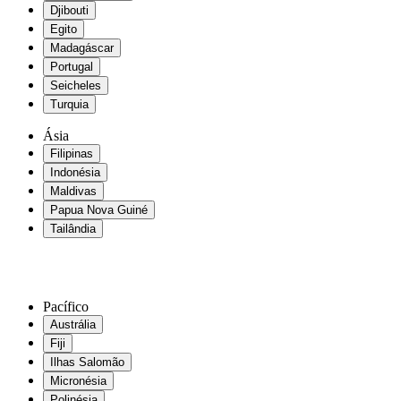
Djibouti
Egito
Madagáscar
Portugal
Seicheles
Turquia
Ásia
Filipinas
Indonésia
Maldivas
Papua Nova Guiné
Tailândia
Pacífico
Austrália
Fiji
Ilhas Salomão
Micronésia
Polinésia