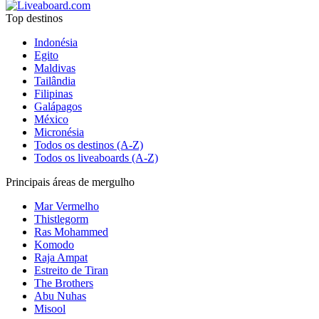
Top destinos
Indonésia
Egito
Maldivas
Tailândia
Filipinas
Galápagos
México
Micronésia
Todos os destinos (A-Z)
Todos os liveaboards (A-Z)
Principais áreas de mergulho
Mar Vermelho
Thistlegorm
Ras Mohammed
Komodo
Raja Ampat
Estreito de Tiran
The Brothers
Abu Nuhas
Misool