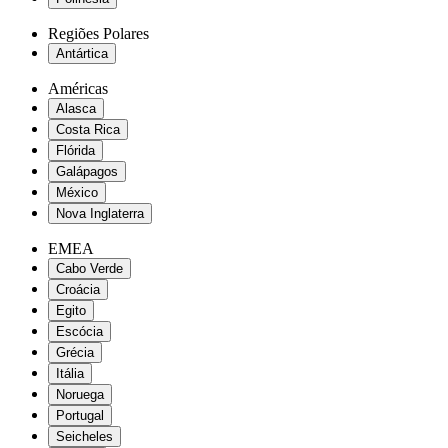
Regiões Polares
Antártica
Américas
Alasca
Costa Rica
Flórida
Galápagos
México
Nova Inglaterra
EMEA
Cabo Verde
Croácia
Egito
Escócia
Grécia
Itália
Noruega
Portugal
Seicheles