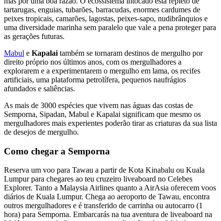
mas por uma boa razão. O ecossistema intocado está repleto de
tartarugas, enguias, tubarões, barracudas, enormes cardumes de
peixes tropicais, camarões, lagostas, peixes-sapo, nudibrânquios e
uma diversidade marinha sem paralelo que vale a pena proteger para
as gerações futuras.
Mabul
e
Kapalai
também se tornaram destinos de mergulho por
direito próprio nos últimos anos, com os mergulhadores a
explorarem e a experimentarem o mergulho em lama, os recifes
artificiais, uma plataforma petrolífera, pequenos naufrágios
afundados e saliências.
As mais de 3000 espécies que vivem nas águas das costas de
Semporna, Sipadan, Mabul e Kapalai significam que mesmo os
mergulhadores mais experientes poderão tirar as criaturas da sua lista
de desejos de mergulho.
Como chegar a Semporna
Reserva um voo para Tawau a partir de Kota Kinabalu ou Kuala
Lumpur para chegares ao teu cruzeiro liveaboard no Celebes
Explorer. Tanto a Malaysia Airlines quanto a AirAsia oferecem voos
diários de Kuala Lumpur. Chega ao aeroporto de Tawau, encontra
outros mergulhadores e é transferido de carrinha ou autocarro (1
hora) para Semporna. Embarcarás na tua aventura de liveaboard na