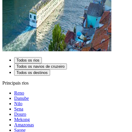
Todos os rios
Todos os navios de cruzeiro
Todos os destinos
Principais rios
Reno
Danube
Nilo
Sena
Douro
Mekong
Amazonas
Saone