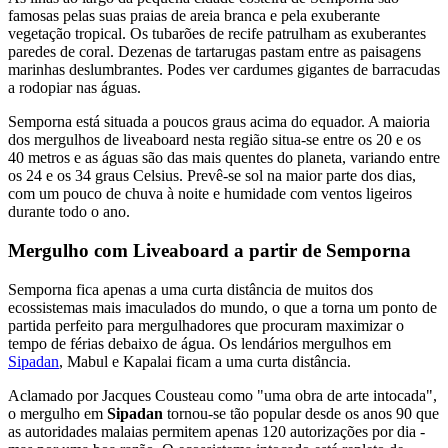
famosas pelas suas praias de areia branca e pela exuberante
vegetação tropical. Os tubarões de recife patrulham as exuberantes
paredes de coral. Dezenas de tartarugas pastam entre as paisagens
marinhas deslumbrantes. Podes ver cardumes gigantes de barracudas
a rodopiar nas águas.
Semporna está situada a poucos graus acima do equador. A maioria
dos mergulhos de liveaboard nesta região situa-se entre os 20 e os
40 metros e as águas são das mais quentes do planeta, variando entre
os 24 e os 34 graus Celsius. Prevê-se sol na maior parte dos dias,
com um pouco de chuva à noite e humidade com ventos ligeiros
durante todo o ano.
Mergulho com Liveaboard a partir de Semporna
Semporna fica apenas a uma curta distância de muitos dos
ecossistemas mais imaculados do mundo, o que a torna um ponto de
partida perfeito para mergulhadores que procuram maximizar o
tempo de férias debaixo de água. Os lendários mergulhos em
Sipadan
, Mabul e Kapalai ficam a uma curta distância.
Aclamado por Jacques Cousteau como "uma obra de arte intocada",
o mergulho em
Sipadan
tornou-se tão popular desde os anos 90 que
as autoridades malaias permitem apenas 120 autorizações por dia -