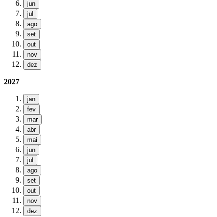
jun
jul
ago
set
out
nov
dez
2027
jan
fev
mar
abr
mai
jun
jul
ago
set
out
nov
dez