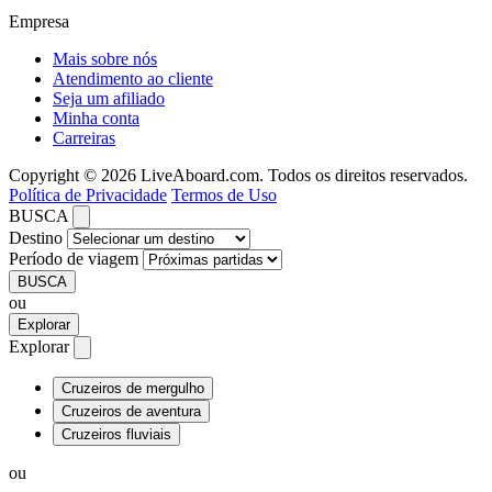
Empresa
Mais sobre nós
Atendimento ao cliente
Seja um afiliado
Minha conta
Carreiras
Copyright © 2026 LiveAboard.com. Todos os direitos reservados.
Política de Privacidade
Termos de Uso
BUSCA
Destino
Período de viagem
BUSCA
ou
Explorar
Explorar
Cruzeiros de mergulho
Cruzeiros de aventura
Cruzeiros fluviais
ou