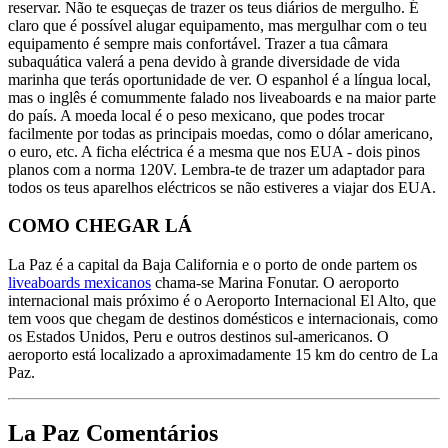
reservar. Não te esqueças de trazer os teus diários de mergulho. É
claro que é possível alugar equipamento, mas mergulhar com o teu
equipamento é sempre mais confortável. Trazer a tua câmara
subaquática valerá a pena devido à grande diversidade de vida
marinha que terás oportunidade de ver. O espanhol é a língua local,
mas o inglês é comummente falado nos liveaboards e na maior parte
do país. A moeda local é o peso mexicano, que podes trocar
facilmente por todas as principais moedas, como o dólar americano,
o euro, etc. A ficha eléctrica é a mesma que nos EUA - dois pinos
planos com a norma 120V. Lembra-te de trazer um adaptador para
todos os teus aparelhos eléctricos se não estiveres a viajar dos EUA.
COMO CHEGAR LÁ
La Paz é a capital da Baja California e o porto de onde partem os
liveaboards mexicanos
chama-se Marina Fonutar. O aeroporto
internacional mais próximo é o Aeroporto Internacional El Alto, que
tem voos que chegam de destinos domésticos e internacionais, como
os Estados Unidos, Peru e outros destinos sul-americanos. O
aeroporto está localizado a aproximadamente 15 km do centro de La
Paz.
La Paz Comentários