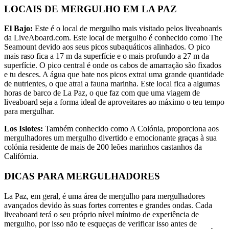
LOCAIS DE MERGULHO EM LA PAZ
El Bajo:
Este é o local de mergulho mais visitado pelos liveaboards
da LiveAboard.com. Este local de mergulho é conhecido como The
Seamount devido aos seus picos subaquáticos alinhados. O pico
mais raso fica a 17 m da superfície e o mais profundo a 27 m da
superfície. O pico central é onde os cabos de amarração são fixados
e tu desces. A água que bate nos picos extrai uma grande quantidade
de nutrientes, o que atrai a fauna marinha. Este local fica a algumas
horas de barco de La Paz, o que faz com que uma viagem de
liveaboard seja a forma ideal de aproveitares ao máximo o teu tempo
para mergulhar.
Los Islotes:
Também conhecido como A Colónia, proporciona aos
mergulhadores um mergulho divertido e emocionante graças à sua
colónia residente de mais de 200 leões marinhos castanhos da
Califórnia.
DICAS PARA MERGULHADORES
La Paz, em geral, é uma área de mergulho para mergulhadores
avançados devido às suas fortes correntes e grandes ondas. Cada
liveaboard terá o seu próprio nível mínimo de experiência de
mergulho, por isso não te esqueças de verificar isso antes de