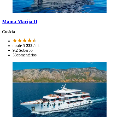
Mama Marija II
Croácia
desde
$
232
/ dia
9,2
Soberbo
33
comentários