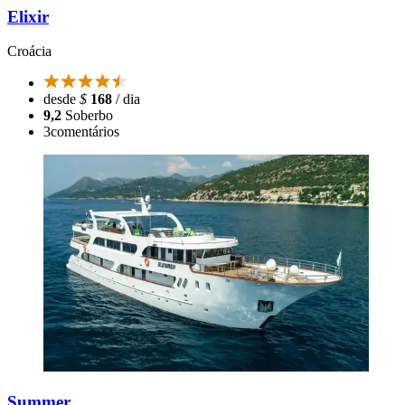
Elixir
Croácia
desde
$
168
/ dia
9,2
Soberbo
3
comentários
Summer