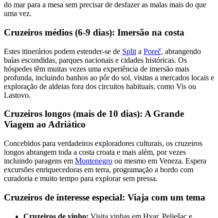
do mar para a mesa sem precisar de desfazer as malas mais do que
uma vez.
Cruzeiros médios (6-9 dias): Imersão na costa
Estes itinerários podem estender-se de
Split
a
Poreč,
abrangendo
baías escondidas, parques nacionais e cidades históricas. Os
hóspedes têm muitas vezes uma experiência de imersão mais
profunda, incluindo banhos ao pôr do sol, visitas a mercados locais e
exploração de aldeias fora dos circuitos habituais, como Vis ou
Lastovo.
Cruzeiros longos (mais de 10 dias): A Grande
Viagem ao Adriático
Concebidos para verdadeiros exploradores culturais, os cruzeiros
longos abrangem toda a costa croata e mais além, por vezes
incluindo paragens em
Montenegro
ou mesmo em Veneza. Espera
excursões enriquecedoras em terra, programação a bordo com
curadoria e muito tempo para explorar sem pressa.
Cruzeiros de interesse especial: Viaja com um tema
Cruzeiros de vinho:
Visita vinhas em Hvar, Pelješac e