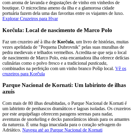
com aroma de lavanda e degustações de vinho em vinhedos de
boutique. O microclima ameno da ilha e a glamorosa cidade
portuária fazem dela uma das favoritas entre os viajantes de luxo.
Explorar Cruzeiros para Hvar
Korčula: Local de nascimento de Marco Polo
Faz um cruzeiro até à ilha de
Korčula
, um livro de histórias, muitas
vezes apelidada de "Pequena Dubrovnik" pelas suas muralhas de
pedra medievais e telhados vermelhos. Acredita-se que seja o local
de nascimento de Marco Polo, esta encantadora ilha oferece delícias
culinárias como o polvo fresco e a tradicional
pasticada
,
combinados na perfeição com um vinho branco Pošip local.
Vê os
cruzeiros para Korčula
Parque Nacional de Kornati: Um labirinto de ilhas
azuis
Com mais de 80 ilhas desabitadas, o Parque Nacional de Kornati é
um labirinto de penhascos dramáticos e lagoas isoladas. Os cruzeiros
por este arquipélago oferecem paragens serenas para nadar,
aventuras de snorkeling e decks panorâmicos ideais para os amantes
da natureza. É uma fuga imaculada para o coração selvagem do
Adriático.
Navega até ao Parque Nacional de Kornati