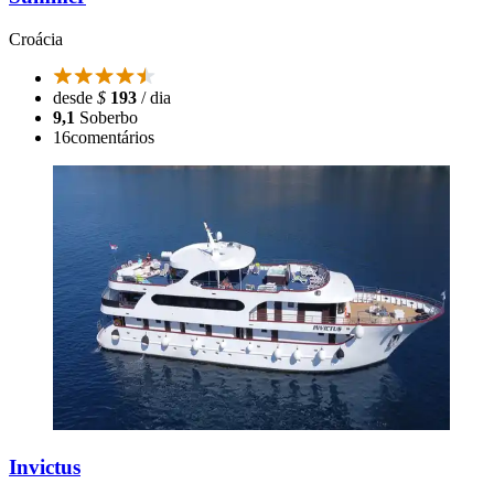
Croácia
desde
$
193
/ dia
9,1
Soberbo
16
comentários
Invictus