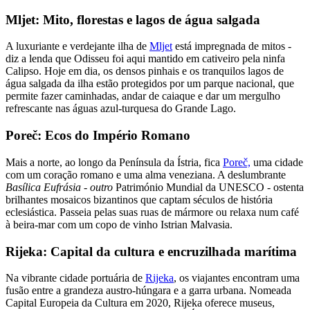
Mljet: Mito, florestas e lagos de água salgada
A luxuriante e verdejante ilha de
Mljet
está impregnada de mitos -
diz a lenda que Odisseu foi aqui mantido em cativeiro pela ninfa
Calipso. Hoje em dia, os densos pinhais e os tranquilos lagos de
água salgada da ilha estão protegidos por um parque nacional, que
permite fazer caminhadas, andar de caiaque e dar um mergulho
refrescante nas águas azul-turquesa do Grande Lago.
Poreč: Ecos do Império Romano
Mais a norte, ao longo da Península da Ístria, fica
Poreč,
uma cidade
com um coração romano e uma alma veneziana. A deslumbrante
Basílica Eufrásia - outro
Património Mundial da UNESCO - ostenta
brilhantes mosaicos bizantinos que captam séculos de história
eclesiástica. Passeia pelas suas ruas de mármore ou relaxa num café
à beira-mar com um copo de vinho Istrian Malvasia.
Rijeka: Capital da cultura e encruzilhada marítima
Na vibrante cidade portuária de
Rijeka
, os viajantes encontram uma
fusão entre a grandeza austro-húngara e a garra urbana. Nomeada
Capital Europeia da Cultura em 2020, Rijeka oferece museus,