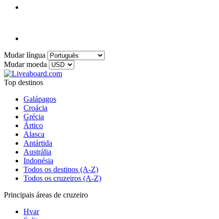
Mudar língua
Mudar moeda
Top destinos
Galápagos
Croácia
Grécia
Ártico
Alasca
Antártida
Austrália
Indonésia
Todos os destinos (A-Z)
Todos os cruzeiros (A-Z)
Principais áreas de cruzeiro
Hvar