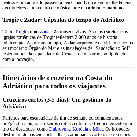
teatros e um animado passeio à beira-mar. É uma encruzilhada para
aventureiros e um centro de música, arte e património marítimo.
Trogir e Zadar: Cápsulas do tempo do Adriático
Tanto
Trogir
como
Zadar
são museus vivos. As ruas estreitas e as
igrejas românicas de Trogir reflectem 2.000 anos de história
ininterrupta. Ao mesmo tempo, Zadar surpreende os visitantes com o
seu moderno Órgão do Mar e as instalações de "Saudação ao Sol" -
testemunhos da capacidade da Croácia de misturar a antiguidade
com a inovação.
Itinerários de cruzeiro na Costa do
Adriático para todos os viajantes
Cruzeiros curtos (3-5 dias): Um gostinho do
Adriático
Perfeitos para escapadelas de fim de semana ou complementos
pré/pós-turismo, os cruzeiros curtos centram-se frequentemente num
trio de destaques, como
Dubrovnik
,
Korčula
e
Mljet
. Os hóspedes
desfrutam de passeios pelas ilhas, caminhadas costeiras e refeições