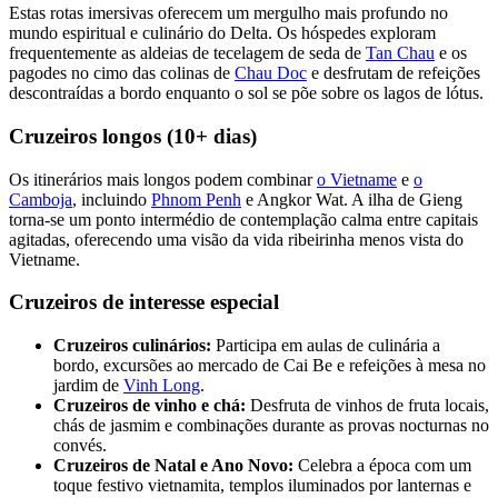
Estas rotas imersivas oferecem um mergulho mais profundo no
mundo espiritual e culinário do Delta. Os hóspedes exploram
frequentemente as aldeias de tecelagem de seda de
Tan Chau
e os
pagodes no cimo das colinas de
Chau Doc
e desfrutam de refeições
descontraídas a bordo enquanto o sol se põe sobre os lagos de lótus.
Cruzeiros longos (10+ dias)
Os itinerários mais longos podem combinar
o Vietname
e
o
Camboja
, incluindo
Phnom Penh
e Angkor Wat. A ilha de Gieng
torna-se um ponto intermédio de contemplação calma entre capitais
agitadas, oferecendo uma visão da vida ribeirinha menos vista do
Vietname.
Cruzeiros de interesse especial
Cruzeiros culinários:
Participa em aulas de culinária a
bordo, excursões ao mercado de Cai Be e refeições à mesa no
jardim de
Vinh Long
.
Cruzeiros de vinho e chá:
Desfruta de vinhos de fruta locais,
chás de jasmim e combinações durante as provas nocturnas no
convés.
Cruzeiros de Natal e Ano Novo:
Celebra a época com um
toque festivo vietnamita, templos iluminados por lanternas e