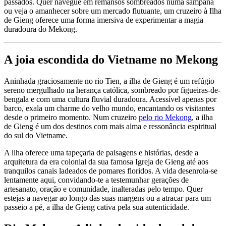
passados. Quer navegue em remansos sombreados numa sampana
ou veja o amanhecer sobre um mercado flutuante, um cruzeiro à Ilha
de Gieng oferece uma forma imersiva de experimentar a magia
duradoura do Mekong.
A joia escondida do Vietname no Mekong
Aninhada graciosamente no rio Tien, a ilha de Gieng é um refúgio
sereno mergulhado na herança católica, sombreado por figueiras-de-
bengala e com uma cultura fluvial duradoura. Acessível apenas por
barco, exala um charme do velho mundo, encantando os visitantes
desde o primeiro momento. Num cruzeiro
pelo rio Mekong
, a ilha
de Gieng é um dos destinos com mais alma e ressonância espiritual
do sul do Vietname.
A ilha oferece uma tapeçaria de paisagens e histórias, desde a
arquitetura da era colonial da sua famosa Igreja de Gieng até aos
tranquilos canais ladeados de pomares floridos. A vida desenrola-se
lentamente aqui, convidando-te a testemunhar gerações de
artesanato, oração e comunidade, inalteradas pelo tempo. Quer
estejas a navegar ao longo das suas margens ou a atracar para um
passeio a pé, a ilha de Gieng cativa pela sua autenticidade.