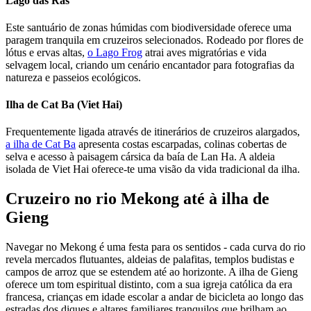
Lago das Rãs
Este santuário de zonas húmidas com biodiversidade oferece uma
paragem tranquila em cruzeiros selecionados. Rodeado por flores de
lótus e ervas altas,
o Lago Frog
atrai aves migratórias e vida
selvagem local, criando um cenário encantador para fotografias da
natureza e passeios ecológicos.
Ilha de Cat Ba (Viet Hai)
Frequentemente ligada através de itinerários de cruzeiros alargados,
a ilha de Cat Ba
apresenta costas escarpadas, colinas cobertas de
selva e acesso à paisagem cársica da baía de Lan Ha. A aldeia
isolada de Viet Hai oferece-te uma visão da vida tradicional da ilha.
Cruzeiro no rio Mekong até à ilha de
Gieng
Navegar no Mekong é uma festa para os sentidos - cada curva do rio
revela mercados flutuantes, aldeias de palafitas, templos budistas e
campos de arroz que se estendem até ao horizonte. A ilha de Gieng
oferece um tom espiritual distinto, com a sua igreja católica da era
francesa, crianças em idade escolar a andar de bicicleta ao longo das
estradas dos diques e altares familiares tranquilos que brilham ao