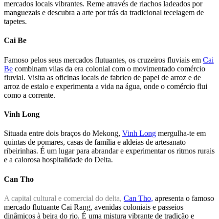
mercados locais vibrantes. Reme através de riachos ladeados por
manguezais e descubra a arte por trás da tradicional tecelagem de
tapetes.
Cai Be
Famoso pelos seus mercados flutuantes, os cruzeiros fluviais em
Cai
Be
combinam vilas da era colonial com o movimentado comércio
fluvial. Visita as oficinas locais de fabrico de papel de arroz e de
arroz de estalo e experimenta a vida na água, onde o comércio flui
como a corrente.
Vinh Long
Situada entre dois braços do Mekong,
Vinh Long
mergulha-te em
quintas de pomares, casas de família e aldeias de artesanato
ribeirinhas. É um lugar para abrandar e experimentar os ritmos rurais
e a calorosa hospitalidade do Delta.
Can Tho
A capital cultural e comercial do delta,
Can Tho,
apresenta o famoso
mercado flutuante Cai Rang, avenidas coloniais e passeios
dinâmicos à beira do rio. É uma mistura vibrante de tradição e