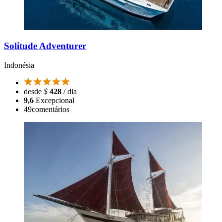
Solitude Adventurer
Indonésia
desde
$
428
/ dia
9,6
Excepcional
49
comentários