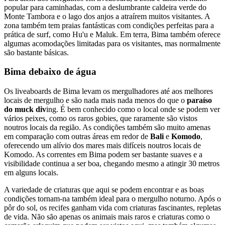
popular para caminhadas, com a deslumbrante caldeira verde do
Monte Tambora e o lago dos anjos a atraírem muitos visitantes. A
zona também tem praias fantásticas com condições perfeitas para a
prática de surf, como Hu'u e Maluk. Em terra, Bima também oferece
algumas acomodações limitadas para os visitantes, mas normalmente
são bastante básicas.
Bima debaixo de água
Os liveaboards de Bima levam os mergulhadores até aos melhores
locais de mergulho e são nada mais nada menos do que o
paraíso
do muck div
ing. É bem conhecido como o local onde se podem ver
vários peixes, como os raros gobies, que raramente são vistos
noutros locais da região. As condições também são muito amenas
em comparação com outras áreas em redor de
Bali
e
Komodo
,
oferecendo um alívio dos mares mais difíceis noutros locais de
Komodo. As correntes em Bima podem ser bastante suaves e a
visibilidade continua a ser boa, chegando mesmo a atingir 30 metros
em alguns locais.
A variedade de criaturas que aqui se podem encontrar e as boas
condições tornam-na também ideal para o mergulho noturno. Após o
pôr do sol, os recifes ganham vida com criaturas fascinantes, repletas
de vida. Não são apenas os animais mais raros e criaturas como o