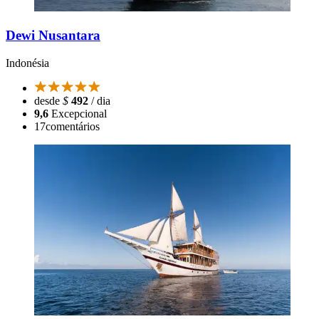
Dewi Nusantara
Indonésia
desde
$
492
/ dia
9,6
Excepcional
17
comentários