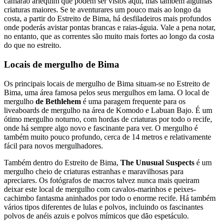
camarão arlequim que podem ser vistos aqui, mas também algumas
criaturas maiores. Se te aventurares um pouco mais ao longo da
costa, a partir do Estreito de Bima, há desfiladeiros mais profundos
onde poderás avistar pontas brancas e raias-águia. Vale a pena notar,
no entanto, que as correntes são muito mais fortes ao longo da costa
do que no estreito.
Locais de mergulho de Bima
Os principais locais de mergulho de Bima situam-se no Estreito de
Bima, uma área famosa pelos seus mergulhos em lama. O local de
mergulho
de Bethlehem
é uma paragem frequente para os
liveaboards de mergulho na área de Komodo e Labuan Bajo. É um
ótimo mergulho noturno, com hordas de criaturas por todo o recife,
onde há sempre algo novo e fascinante para ver. O mergulho é
também muito pouco profundo, cerca de 14 metros e relativamente
fácil para novos mergulhadores.
Também dentro do Estreito de Bima,
The Unusual Suspects
é um
mergulho cheio de criaturas estranhas e maravilhosas para
apreciares. Os fotógrafos de macros talvez nunca mais queiram
deixar este local de mergulho com cavalos-marinhos e peixes-
cachimbo fantasma aninhados por todo o enorme recife. Há também
vários tipos diferentes de lulas e polvos, incluindo os fascinantes
polvos de anéis azuis e polvos mímicos que dão espetáculo.