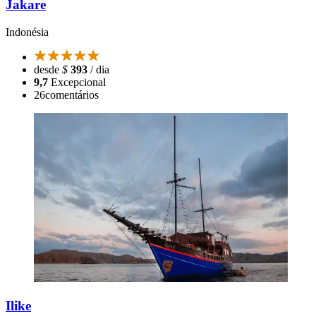
Jakare
Indonésia
desde
$
393
/ dia
9,7
Excepcional
26
comentários
Ilike