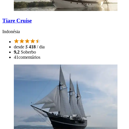
Tiare Cruise
Indonésia
desde
$
418
/ dia
9,2
Soberbo
41
comentários