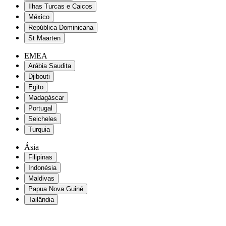
Ilhas Turcas e Caicos
México
República Dominicana
St Maarten
EMEA
Arábia Saudita
Djibouti
Egito
Madagáscar
Portugal
Seicheles
Turquia
Ásia
Filipinas
Indonésia
Maldivas
Papua Nova Guiné
Tailândia