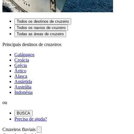
Todos os destinos de cruzeiro
Todos os navios de cruzeiro
Todas as áreas de cruzeiro
Principais destinos de cruzeiros
Galápagos
Croácia
Grécia
Ártico
Alasca
Antártida
Austrália
Indonésia
ou
BUSCA
Precisa de ajuda?
Cruzeiros fluviais