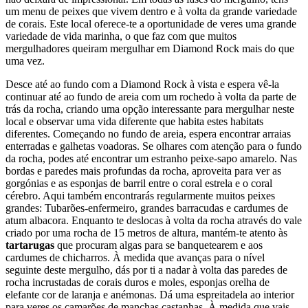
um menu de peixes que vivem dentro e à volta da grande variedade
de corais. Este local oferece-te a oportunidade de veres uma grande
variedade de vida marinha, o que faz com que muitos
mergulhadores queiram mergulhar em Diamond Rock mais do que
uma vez.
Desce até ao fundo com a Diamond Rock à vista e espera vê-la
continuar até ao fundo de areia com um rochedo à volta da parte de
trás da rocha, criando uma opção interessante para mergulhar neste
local e observar uma vida diferente que habita estes habitats
diferentes. Começando no fundo de areia, espera encontrar arraias
enterradas e galhetas voadoras. Se olhares com atenção para o fundo
da rocha, podes até encontrar um estranho peixe-sapo amarelo. Nas
bordas e paredes mais profundas da rocha, aproveita para ver as
gorgónias e as esponjas de barril entre o coral estrela e o coral
cérebro. Aqui também encontrarás regularmente muitos peixes
grandes: Tubarões-enfermeiro, grandes barracudas e cardumes de
atum albacora. Enquanto te deslocas à volta da rocha através do vale
criado por uma rocha de 15 metros de altura, mantém-te atento às
tartarugas
que procuram algas para se banquetearem e aos
cardumes de chicharros. À medida que avanças para o nível
seguinte deste mergulho, dás por ti a nadar à volta das paredes de
rocha incrustadas de corais duros e moles, esponjas orelha de
elefante cor de laranja e anémonas. Dá uma espreitadela ao interior
para veres os camarões de manchas castanhas. À medida que vais