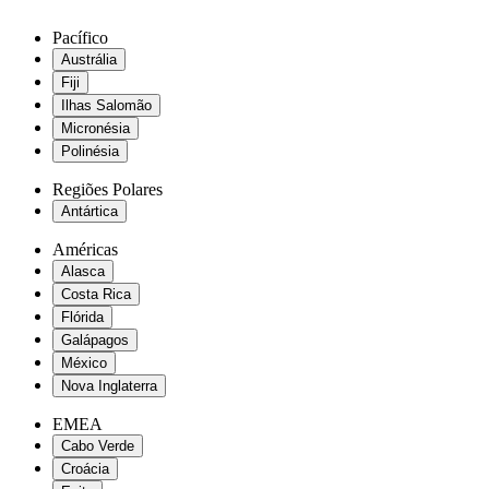
Pacífico
Austrália
Fiji
Ilhas Salomão
Micronésia
Polinésia
Regiões Polares
Antártica
Américas
Alasca
Costa Rica
Flórida
Galápagos
México
Nova Inglaterra
EMEA
Cabo Verde
Croácia