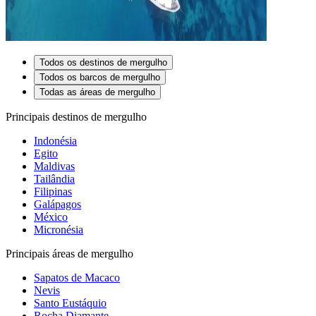
Todos os destinos de mergulho
Todos os barcos de mergulho
Todas as áreas de mergulho
Principais destinos de mergulho
Indonésia
Egito
Maldivas
Tailândia
Filipinas
Galápagos
México
Micronésia
Principais áreas de mergulho
Sapatos de Macaco
Nevis
Santo Eustáquio
Rocha Diamante