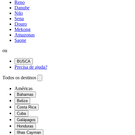
Reno
Danube
Nilo
Sena
Douro
Mekong
Amazonas
Saone
ou
BUSCA
Precisa de ajuda?
Todos os destinos
Américas
Bahamas
Belize
Costa Rica
Cuba
Galápagos
Honduras
Ilhas Cayman