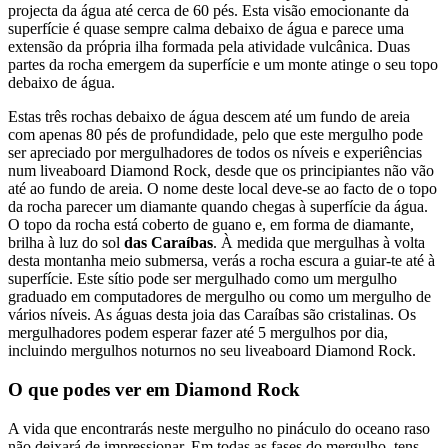
projecta da água até cerca de 60 pés. Esta visão emocionante da
superfície é quase sempre calma debaixo de água e parece uma
extensão da própria ilha formada pela atividade vulcânica. Duas
partes da rocha emergem da superfície e um monte atinge o seu topo
debaixo de água.
Estas três rochas debaixo de água descem até um fundo de areia
com apenas 80 pés de profundidade, pelo que este mergulho pode
ser apreciado por mergulhadores de todos os níveis e experiências
num liveaboard Diamond Rock, desde que os principiantes não vão
até ao fundo de areia. O nome deste local deve-se ao facto de o topo
da rocha parecer um diamante quando chegas à superfície da água.
O topo da rocha está coberto de guano e, em forma de diamante,
brilha à luz do sol
das Caraíbas
. À medida que mergulhas à volta
desta montanha meio submersa, verás a rocha escura a guiar-te até à
superfície. Este sítio pode ser mergulhado como um mergulho
graduado em computadores de mergulho ou como um mergulho de
vários níveis. As águas desta joia das Caraíbas são cristalinas. Os
mergulhadores podem esperar fazer até 5 mergulhos por dia,
incluindo mergulhos noturnos no seu liveaboard Diamond Rock.
O que podes ver em Diamond Rock
A vida que encontrarás neste mergulho no pináculo do oceano raso
não deixará de impressionar. Em todas as fases do mergulho, tens