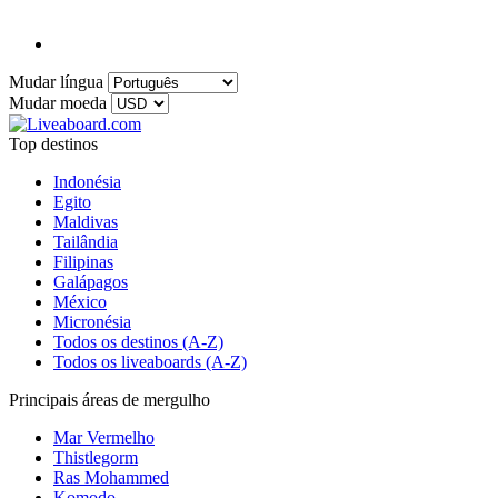
Mudar língua
Mudar moeda
Top destinos
Indonésia
Egito
Maldivas
Tailândia
Filipinas
Galápagos
México
Micronésia
Todos os destinos (A-Z)
Todos os liveaboards (A-Z)
Principais áreas de mergulho
Mar Vermelho
Thistlegorm
Ras Mohammed
Komodo