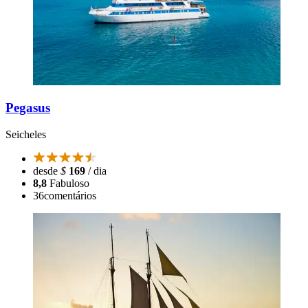
Pegasus
Seicheles
desde
$
169
/ dia
8,8
Fabuloso
36
comentários