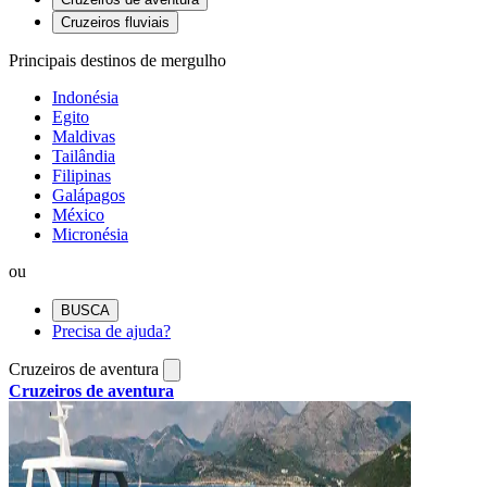
Cruzeiros fluviais
Principais destinos de mergulho
Indonésia
Egito
Maldivas
Tailândia
Filipinas
Galápagos
México
Micronésia
ou
BUSCA
Precisa de ajuda?
Cruzeiros de aventura
Cruzeiros de aventura