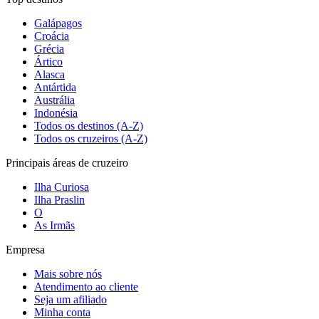
Galápagos
Croácia
Grécia
Ártico
Alasca
Antártida
Austrália
Indonésia
Todos os destinos (A-Z)
Todos os cruzeiros (A-Z)
Principais áreas de cruzeiro
Ilha Curiosa
Ilha Praslin
O
As Irmãs
Empresa
Mais sobre nós
Atendimento ao cliente
Seja um afiliado
Minha conta