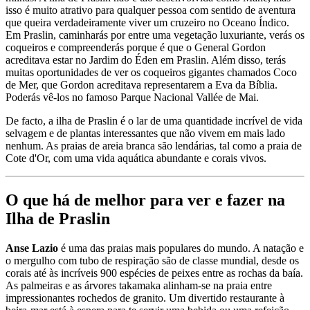
isso é muito atrativo para qualquer pessoa com sentido de aventura
que queira verdadeiramente viver um cruzeiro no Oceano Índico.
Em Praslin, caminharás por entre uma vegetação luxuriante, verás os
coqueiros e compreenderás porque é que o General Gordon
acreditava estar no Jardim do Éden em Praslin. Além disso, terás
muitas oportunidades de ver os coqueiros gigantes chamados Coco
de Mer, que Gordon acreditava representarem a Eva da Bíblia.
Poderás vê-los no famoso Parque Nacional Vallée de Mai.
De facto, a ilha de Praslin é o lar de uma quantidade incrível de vida
selvagem e de plantas interessantes que não vivem em mais lado
nenhum. As praias de areia branca são lendárias, tal como a praia de
Cote d'Or, com uma vida aquática abundante e corais vivos.
O que há de melhor para ver e fazer na
Ilha de Praslin
Anse Lazio
é uma das praias mais populares do mundo. A natação e
o mergulho com tubo de respiração são de classe mundial, desde os
corais até às incríveis 900 espécies de peixes entre as rochas da baía.
As palmeiras e as árvores takamaka alinham-se na praia entre
impressionantes rochedos de granito. Um divertido restaurante à