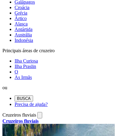
Galápagos
Croácia
Grécia
Ártico
Alasca
Antártida
Austrália
Indonésia
Principais áreas de cruzeiro
Ilha Curiosa
Ilha Praslin
O
As Irmãs
ou
BUSCA
Precisa de ajuda?
Cruzeiros fluviais
Cruzeiros fluviais