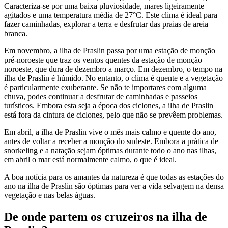
Caracteriza-se por uma baixa pluviosidade, mares ligeiramente
agitados e uma temperatura média de 27°C. Este clima é ideal para
fazer caminhadas, explorar a terra e desfrutar das praias de areia
branca.
Em novembro, a ilha de Praslin passa por uma estação de monção
pré-noroeste que traz os ventos quentes da estação de monção
noroeste, que dura de dezembro a março. Em dezembro, o tempo na
ilha de Praslin é húmido. No entanto, o clima é quente e a vegetação
é particularmente exuberante. Se não te importares com alguma
chuva, podes continuar a desfrutar de caminhadas e passeios
turísticos. Embora esta seja a época dos ciclones, a ilha de Praslin
está fora da cintura de ciclones, pelo que não se prevêem problemas.
Em abril, a ilha de Praslin vive o mês mais calmo e quente do ano,
antes de voltar a receber a monção do sudeste. Embora a prática de
snorkeling e a natação sejam óptimas durante todo o ano nas ilhas,
em abril o mar está normalmente calmo, o que é ideal.
A boa notícia para os amantes da natureza é que todas as estações do
ano na ilha de Praslin são óptimas para ver a vida selvagem na densa
vegetação e nas belas águas.
De onde partem os cruzeiros na ilha de