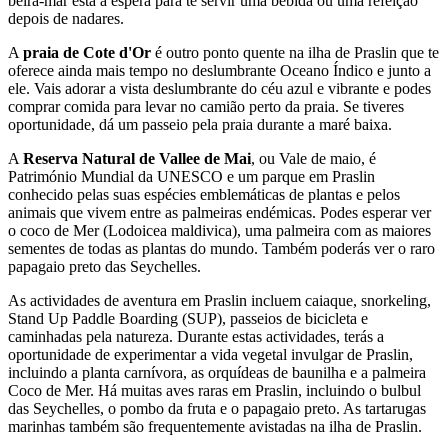
beira-mar está à espera para te servir uma bebida ou uma refeição
depois de nadares.
A
praia de Cote d'Or
é outro ponto quente na ilha de Praslin que te
oferece ainda mais tempo no deslumbrante Oceano Índico e junto a
ele. Vais adorar a vista deslumbrante do céu azul e vibrante e podes
comprar comida para levar no camião perto da praia. Se tiveres
oportunidade, dá um passeio pela praia durante a maré baixa.
A
Reserva Natural de Vallee de Mai
, ou Vale de maio, é
Património Mundial da UNESCO e um parque em Praslin
conhecido pelas suas espécies emblemáticas de plantas e pelos
animais que vivem entre as palmeiras endémicas. Podes esperar ver
o coco de Mer (Lodoicea maldivica), uma palmeira com as maiores
sementes de todas as plantas do mundo. Também poderás ver o raro
papagaio preto das Seychelles.
As actividades de aventura em Praslin incluem caiaque, snorkeling,
Stand Up Paddle Boarding (SUP), passeios de bicicleta e
caminhadas pela natureza. Durante estas actividades, terás a
oportunidade de experimentar a vida vegetal invulgar de Praslin,
incluindo a planta carnívora, as orquídeas de baunilha e a palmeira
Coco de Mer. Há muitas aves raras em Praslin, incluindo o bulbul
das Seychelles, o pombo da fruta e o papagaio preto. As tartarugas
marinhas também são frequentemente avistadas na ilha de Praslin.