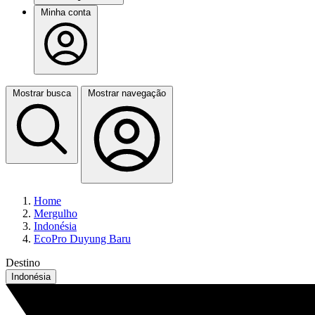
Minha conta
Mostrar busca
Mostrar navegação
Home
Mergulho
Indonésia
EcoPro Duyung Baru
Destino
Indonésia