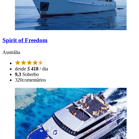
Spirit of Freedom
Austrália
desde
$
418
/ dia
9,3
Soberbo
320
comentários