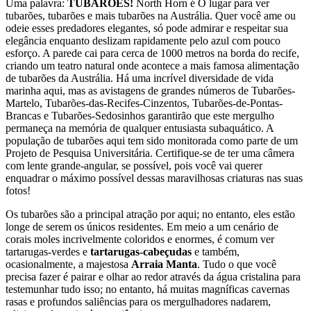
Uma palavra:
TUBARÕES!
North Horn é O lugar para ver
tubarões, tubarões e mais tubarões na Austrália. Quer você ame ou
odeie esses predadores elegantes, só pode admirar e respeitar sua
elegância enquanto deslizam rapidamente pelo azul com pouco
esforço. A parede cai para cerca de 1000 metros na borda do recife,
criando um teatro natural onde acontece a mais famosa alimentação
de tubarões da Austrália. Há uma incrível diversidade de vida
marinha aqui, mas as avistagens de grandes números de Tubarões-
Martelo, Tubarões-das-Recifes-Cinzentos, Tubarões-de-Pontas-
Brancas e Tubarões-Sedosinhos garantirão que este mergulho
permaneça na memória de qualquer entusiasta subaquático. A
população de tubarões aqui tem sido monitorada como parte de um
Projeto de Pesquisa Universitária. Certifique-se de ter uma câmera
com lente grande-angular, se possível, pois você vai querer
enquadrar o máximo possível dessas maravilhosas criaturas nas suas
fotos!
Os tubarões são a principal atração por aqui; no entanto, eles estão
longe de serem os únicos residentes. Em meio a um cenário de
corais moles incrivelmente coloridos e enormes, é comum ver
tartarugas-verdes e
tartarugas-cabeçudas
e também,
ocasionalmente, a majestosa
Arraia Manta
. Tudo o que você
precisa fazer é pairar e olhar ao redor através da água cristalina para
testemunhar tudo isso; no entanto, há muitas magníficas cavernas
rasas e profundos saliências para os mergulhadores nadarem,