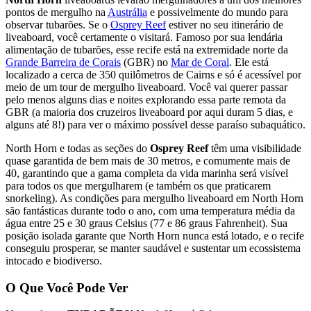
pontos de mergulho na
Austrália
e possivelmente do mundo para
observar tubarões. Se o
Osprey Reef
estiver no seu itinerário de
liveaboard, você certamente o visitará. Famoso por sua lendária
alimentação de tubarões, esse recife está na extremidade norte da
Grande Barreira de Corais
(GBR) no
Mar de Coral
. Ele está
localizado a cerca de 350 quilômetros de Cairns e só é acessível por
meio de um tour de mergulho liveaboard. Você vai querer passar
pelo menos alguns dias e noites explorando essa parte remota da
GBR (a maioria dos cruzeiros liveaboard por aqui duram 5 dias, e
alguns até 8!) para ver o máximo possível desse paraíso subaquático.
North Horn e todas as seções do
Osprey Reef
têm uma visibilidade
quase garantida de bem mais de 30 metros, e comumente mais de
40, garantindo que a gama completa da vida marinha será visível
para todos os que mergulharem (e também os que praticarem
snorkeling). As condições para mergulho liveaboard em North Horn
são fantásticas durante todo o ano, com uma temperatura média da
água entre 25 e 30 graus Celsius (77 e 86 graus Fahrenheit). Sua
posição isolada garante que North Horn nunca está lotado, e o recife
conseguiu prosperar, se manter saudável e sustentar um ecossistema
intocado e biodiverso.
O Que Você Pode Ver