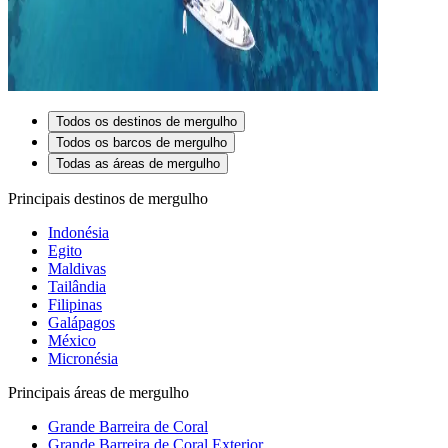
Todos os destinos de mergulho
Todos os barcos de mergulho
Todas as áreas de mergulho
Principais destinos de mergulho
Indonésia
Egito
Maldivas
Tailândia
Filipinas
Galápagos
México
Micronésia
Principais áreas de mergulho
Grande Barreira de Coral
Grande Barreira de Coral Exterior