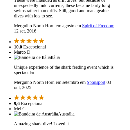
These were intended as drift dives, but because of
unexpectedly mild currents, these became fairly long
swims rather than drifts. Still, good and manageable
dives with lots to see.
Mergulho North Horn em agosto em
Spirit of Freedom
12 set, 2016
10,0
Excepcional
Marco D
Itália
Unique experience of the shark feeding event which is
spectacular
Mergulho North Horn em setembro em
Spoilsport
03
out, 2025
9,6
Excepcional
Mei G
Austrália
Amazing shark dive! Loved it.