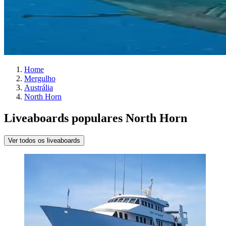
Home
Mergulho
Austrália
North Horn
Liveaboards populares North Horn
Ver todos os liveaboards