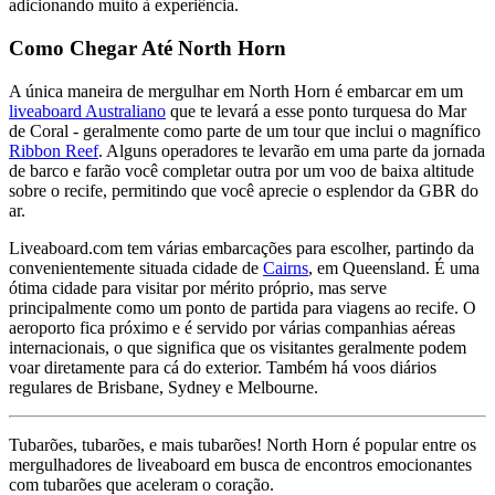
adicionando muito à experiência.
Como Chegar Até North Horn
A única maneira de mergulhar em North Horn é embarcar em um
liveaboard Australiano
que te levará a esse ponto turquesa do Mar
de Coral - geralmente como parte de um tour que inclui o magnífico
Ribbon Reef
. Alguns operadores te levarão em uma parte da jornada
de barco e farão você completar outra por um voo de baixa altitude
sobre o recife, permitindo que você aprecie o esplendor da GBR do
ar.
Liveaboard.com tem várias embarcações para escolher, partindo da
convenientemente situada cidade de
Cairns
, em Queensland. É uma
ótima cidade para visitar por mérito próprio, mas serve
principalmente como um ponto de partida para viagens ao recife. O
aeroporto fica próximo e é servido por várias companhias aéreas
internacionais, o que significa que os visitantes geralmente podem
voar diretamente para cá do exterior. Também há voos diários
regulares de Brisbane, Sydney e Melbourne.
Tubarões, tubarões, e mais tubarões! North Horn é popular entre os
mergulhadores de liveaboard em busca de encontros emocionantes
com tubarões que aceleram o coração.