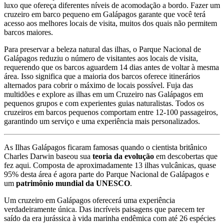
luxo que ofereça diferentes níveis de acomodação a bordo. Fazer um
cruzeiro em barco pequeno em Galápagos garante que você terá
acesso aos melhores locais de visita, muitos dos quais não permitem
barcos maiores.
Para preservar a beleza natural das ilhas, o Parque Nacional de
Galápagos reduziu o número de visitantes aos locais de visita,
requerendo que os barcos aguardem 14 dias antes de voltar à mesma
área. Isso significa que a maioria dos barcos oferece itinerários
alternados para cobrir o máximo de locais possível. Fuja das
multidões e explore as ilhas em um Cruzeiro nas Galápagos em
pequenos grupos e com experientes guias naturalistas. Todos os
cruzeiros em barcos pequenos comportam entre 12-100 passageiros,
garantindo um serviço e uma experiência mais personalizados.
As Ilhas Galápagos ficaram famosas quando o cientista britânico
Charles Darwin baseou sua
teoria da evolução
em descobertas que
fez aqui. Composta de aproximadamente 13 ilhas vulcânicas, quase
95% desta área é agora parte do Parque Nacional de Galápagos e
um
patrimônio mundial da UNESCO
.
Um cruzeiro em Galápagos oferecerá uma experiência
verdadeiramente única. Das incríveis paisagens que parecem ter
saído da era jurássica à vida marinha endêmica com até 26 espécies