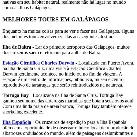
nativas em seu habitat natural, realmente não há lugar no mundo
como as Ilhas Galápagos.
MELHORES TOURS EM GALÁPAGOS
Enquanto há muitas coisas para se ver e fazer nas Galápagos, alguns
dos melhores tours envolvem visitas aos seguintes destinos:
Ilha de Baltra
- Lar do primeiro aeroporto das Galápagos, muitos
dos cruzeiros saem e retornam para a ilha de Baltra.
Estação Científica Charles Darwin
- Localizada em Puerto Ayora,
na ilha de Santa Cruz, uma visita à Estação Científica Charles
Darwin geralmente acontece no início ou no fim da viagem. A
estação é um centro de informações, biblioteca, museu e centro
reprodutivo de tartarugas que serão reintroduzidos na natureza.
Tortuga Bay
- Localizada na Ilha de Santa Cruz, Tortuga Bay
ganhou seu nome das tartarugas marinhas que botam seus ovos aqui.
Com uma linda praia de areia branca, Tortuga Bay também oferece
snorkeling excelente.
Ilha Española
- Os cruzeiros de expedição para a Ilha Española
oferecem a oportunidade de observar o único local de reprodução de
albatrozes ondulados do mundo, além de paisagens deslumbrantes e