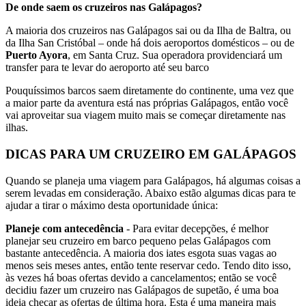
De onde saem os cruzeiros nas Galápagos?
A maioria dos cruzeiros nas Galápagos sai ou da Ilha de Baltra, ou
da Ilha San Cristóbal – onde há dois aeroportos domésticos – ou de
Puerto Ayora
, em Santa Cruz. Sua operadora providenciará um
transfer para te levar do aeroporto até seu barco
Pouquíssimos barcos saem diretamente do continente, uma vez que
a maior parte da aventura está nas próprias Galápagos, então você
vai aproveitar sua viagem muito mais se começar diretamente nas
ilhas.
DICAS PARA UM CRUZEIRO EM GALÁPAGOS
Quando se planeja uma viagem para Galápagos, há algumas coisas a
serem levadas em consideração. Abaixo estão algumas dicas para te
ajudar a tirar o máximo desta oportunidade única:
Planeje com antecedência
- Para evitar decepções, é melhor
planejar seu cruzeiro em barco pequeno pelas Galápagos com
bastante antecedência. A maioria dos iates esgota suas vagas ao
menos seis meses antes, então tente reservar cedo. Tendo dito isso,
às vezes há boas ofertas devido a cancelamentos; então se você
decidiu fazer um cruzeiro nas Galápagos de supetão, é uma boa
ideia checar as ofertas de última hora. Esta é uma maneira mais