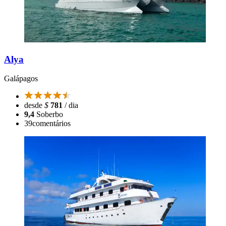
Alya
Galápagos
desde
$
781
/ dia
9,4
Soberbo
39
comentários