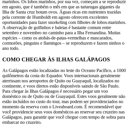
marinhos. Os lobos marinhos, por sua vez, começam a se reproduzir
em agosto, que é também o mês em que as tartarugas gigantes da
Ilha de Santa cruz botam ovos. Águas ricas em nutrientes trazidas
pela corrente de Humboldt em agosto oferecem excelentes
oportunidades para fazer snorkeling com filhotes de lobos-marinhos.
A observação de golfinhos e baleias é bastante comum entre
setembro e novembro no caminho para a Ilha Fernandina. Muitas
espécies – como os atobás-de-patas-vermelhas e mascarados,
cormorões, pinguins e flamingos – se reproduzem e fazem ninhos o
ano todo.
COMO CHEGAR ÀS ILHAS GALÁPAGOS
As Galápagos estão localizadas no leste do Oceano Pacífico, a 1000
quilômetros da costa do Equador. Voos internacionais geralmente
aterrissam nos aeroportos de Quito ou Guayaquil, localizados no
continente, e voos diretos estão disponíveis saindo de São Paulo.
Para chegar às Ilhas Galápagos é necessário pegar um voo
doméstico ou de Quito ou de Guayaquil. Estes voos geralmente não
estão incluídos no custo do tour, mas podem ser providenciados no
momento da reserva com o Liveaboard.com. É recomendável que
você providencie seus voos domésticos ao reservar seu cruzeiro nas
Galápagos, para garantir que você chegue com tempo de sobra para
embarcar no cruzeiro.