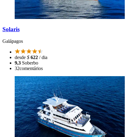
Solaris
Galápagos
desde
$
622
/ dia
9,3
Soberbo
32
comentários