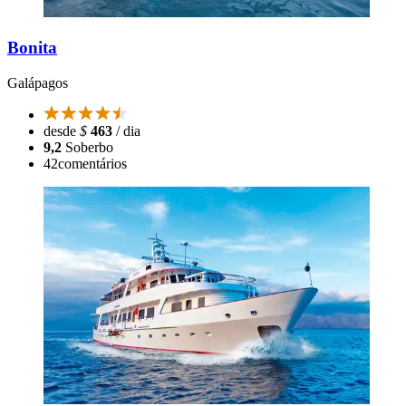
Bonita
Galápagos
desde
$
463
/ dia
9,2
Soberbo
42
comentários