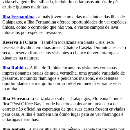
vida selvagem diversificada, incluindo os famosos atobás de pés
azuis e iguanas marinhas.
Ilha Fernandina
- a mais jovem e uma das mais intocadas ilhas de
Galápagos, a Ilha Fernandina oferece oportunidades de ver espécies
únicas, como o cormorão que não voa, e vastos campos de lava
intocados por espécies invasoras.
Reserva El Chato
- Também localizada em Santa Cruz, esta
reserva é dividida em duas áreas: Chato e Caseta. Durante a estação
seca, a reserva fornece aos visitantes a chance de ver tartarugas-
gigantes na natureza.
Ilha Rabida
- A ilha de Rabida encanta os visitantes com suas
impressionantes praias de areia vermelha, uma grande variedade de
pássaros, incluindo flamingos e pelicanos marrons, e excelentes
oportunidades de mergulho com snorkel em meio à vibrante vida
marinha.
Ilha Floreana
Localizada ao sul das Galápagos, Floreana é onde
fica “Post Office Bay”, onde baleeiros colocaram uma caixa de
correio não oficial na esperança de que suas cartas fossem enviadas
para casa. A ilha é também um ótimo lugar para se ver flamingos e
tartarugas marinhas.
Ilha Isabela
- A maior ilha do arquipélago, Isabela foi formada por