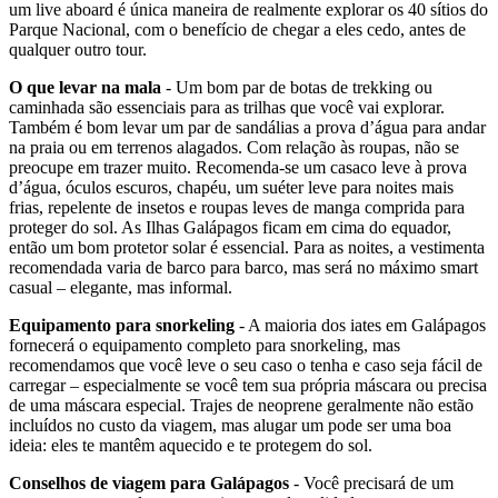
um live aboard é única maneira de realmente explorar os 40 sítios do
Parque Nacional, com o benefício de chegar a eles cedo, antes de
qualquer outro tour.
O que levar na mala
- Um bom par de botas de trekking ou
caminhada são essenciais para as trilhas que você vai explorar.
Também é bom levar um par de sandálias a prova d’água para andar
na praia ou em terrenos alagados. Com relação às roupas, não se
preocupe em trazer muito. Recomenda-se um casaco leve à prova
d’água, óculos escuros, chapéu, um suéter leve para noites mais
frias, repelente de insetos e roupas leves de manga comprida para
proteger do sol. As Ilhas Galápagos ficam em cima do equador,
então um bom protetor solar é essencial. Para as noites, a vestimenta
recomendada varia de barco para barco, mas será no máximo smart
casual – elegante, mas informal.
Equipamento para snorkeling
- A maioria dos iates em Galápagos
fornecerá o equipamento completo para snorkeling, mas
recomendamos que você leve o seu caso o tenha e caso seja fácil de
carregar – especialmente se você tem sua própria máscara ou precisa
de uma máscara especial. Trajes de neoprene geralmente não estão
incluídos no custo da viagem, mas alugar um pode ser uma boa
ideia: eles te mantêm aquecido e te protegem do sol.
Conselhos de viagem para Galápagos
- Você precisará de um