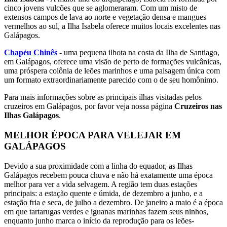
cinco jovens vulcões que se aglomeraram. Com um misto de
extensos campos de lava ao norte e vegetação densa e mangues
vermelhos ao sul, a Ilha Isabela oferece muitos locais excelentes nas
Galápagos.
Chapéu Chinês
- uma pequena ilhota na costa da Ilha de Santiago,
em Galápagos, oferece uma visão de perto de formações vulcânicas,
uma próspera colônia de leões marinhos e uma paisagem única com
um formato extraordinariamente parecido com o de seu homônimo.
Para mais informações sobre as principais ilhas visitadas pelos
cruzeiros em Galápagos, por favor veja nossa página
Cruzeiros nas
Ilhas Galápagos
.
MELHOR ÉPOCA PARA VELEJAR EM
GALÁPAGOS
Devido a sua proximidade com a linha do equador, as Ilhas
Galápagos recebem pouca chuva e não há exatamente uma época
melhor para ver a vida selvagem. A região tem duas estações
principais: a estação quente e úmida, de dezembro a junho, e a
estação fria e seca, de julho a dezembro. De janeiro a maio é a época
em que tartarugas verdes e iguanas marinhas fazem seus ninhos,
enquanto junho marca o início da reprodução para os leões-