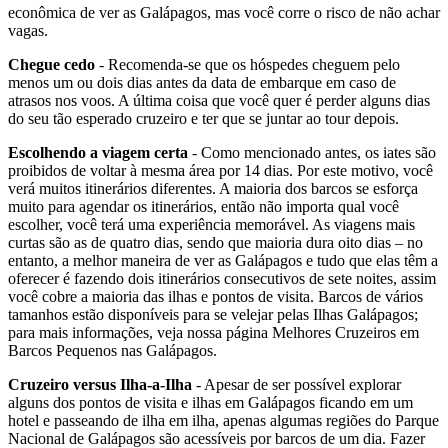
econômica de ver as Galápagos, mas você corre o risco de não achar
vagas.
Chegue cedo
- Recomenda-se que os hóspedes cheguem pelo
menos um ou dois dias antes da data de embarque em caso de
atrasos nos voos. A última coisa que você quer é perder alguns dias
do seu tão esperado cruzeiro e ter que se juntar ao tour depois.
Escolhendo a viagem certa
- Como mencionado antes, os iates são
proibidos de voltar à mesma área por 14 dias. Por este motivo, você
verá muitos itinerários diferentes. A maioria dos barcos se esforça
muito para agendar os itinerários, então não importa qual você
escolher, você terá uma experiência memorável. As viagens mais
curtas são as de quatro dias, sendo que maioria dura oito dias – no
entanto, a melhor maneira de ver as Galápagos e tudo que elas têm a
oferecer é fazendo dois itinerários consecutivos de sete noites, assim
você cobre a maioria das ilhas e pontos de visita. Barcos de vários
tamanhos estão disponíveis para se velejar pelas Ilhas Galápagos;
para mais informações, veja nossa página Melhores Cruzeiros em
Barcos Pequenos nas Galápagos.
Cruzeiro versus Ilha-a-Ilha
- Apesar de ser possível explorar
alguns dos pontos de visita e ilhas em Galápagos ficando em um
hotel e passeando de ilha em ilha, apenas algumas regiões do Parque
Nacional de Galápagos são acessíveis por barcos de um dia. Fazer