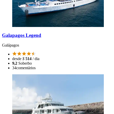
Galapagos Legend
Galápagos
desde
$
514
/ dia
9,2
Soberbo
34
comentários