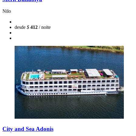
Nilo
desde
$
412
/ noite
City and Sea Adonis