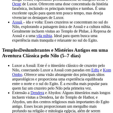
Oeste
de Luxor. Oferecem uma dose concentrada da história
faraônica, incluindo os principais templos e tumbas. É uma
excelente opção para quem tem pouco tempo, mas deseja
vivenciar os destaques de Luxor.
Assuã
– ida e volta: Esses cruzeiros se concentram no sul do
Nilo, explorando a paisagem única de Assuã e a cultura núbia.
Geralmente incluem visitas ao Templo de Philae, à Represa de
Assuã e a uma
vila núbia
. Ideal para quem busca uma
experiência mais tranquila e relaxante no sul do Egito.
TemplosDeslumbrantes e Mistérios Antigos em uma
Aventura Clássica pelo Nilo (5–7 dias)
Luxor a Assuã: Este é o itinerário clássico de cruzeiro pelo
Nilo, conectando Luxor a Assuã com paradas em
Edfu
e
Kom
Ombo
. Oferece uma visão abrangente dos principais sítios
arqueológicos e proporciona uma experiência equilibrada
entre o norte e o sul do Egito. É a escolha mais popular para
quem faz um cruzeiro pelo Nilo pela primeira vez.
Extensão a
Dendera
e Abydos: Alguns itinerários mais longos
incluem visitas a Dendera, lar do Templo de Hathor, e
Abydos, um dos centros religiosos mais importantes do Egito
antigo. Esses locais proporcionam um mergulho mais
profundo na religião e mitologia egípcia, além de serem