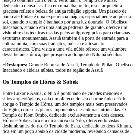
relação contínua com o Nilo. Perto dali, o Templo de Philae,
dedicado à deusa Ísis, fica em uma ilha no rio, e sua arquitetura
graciosa reflete a beleza da antiga religião egípcia. Um passeio de
barco até Philae é uma experiência mágica, especialmente ao pôr do
sol, quando o templo é banhado por uma luz dourada. O Obelisco
Inacabado, situado em uma antiga pedreira de granito, oferece um
vislumbre das técnicas usadas pelos antigos egípcios para criar suas
estruturas monumentais. Assuã também é a porta de entrada para a
cultura núbia, com suas tradições, música e artesanato
característicos. Uma visita a uma vila núbia oferece um vislumbre
dessa herança única, que prospera ao longo do Nilo há séculos.
+Destaques:
Grande Represa de Assuã, Templo de Philae, Obelisco
Inacabado e aldeias núbias, todos na região de Assuã
Os Templos de Hórus & Sobek
Entre Luxor e Assuã, o Nilo é pontilhado de cidades menores e
sítios arqueológicos, cada um oferecendo seu charme único. Edfu
abriga o Templo de Hórus, um dos templos mais bem preservados
do Egito, com seus pilares imponentes e esculturas intrincadas. O
Templo de Kom Ombo, dedicado exclusivamente a dois deuses,
Hórus e Sobek, fica em uma curva do Nilo, oferecendo vistas
deslumbrantes do rio. O Templo de Esna, dedicado ao deus Khnum,
fica em um poço abaixo da cidade moderna, revelando camadas de