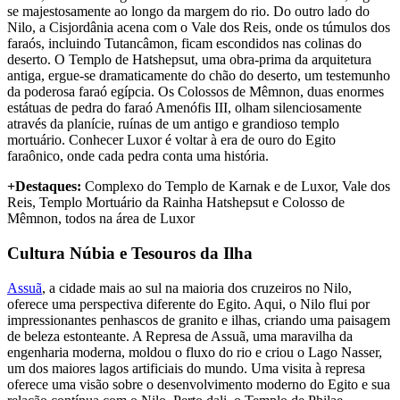
se majestosamente ao longo da margem do rio. Do outro lado do
Nilo, a Cisjordânia acena com o Vale dos Reis, onde os túmulos dos
faraós, incluindo Tutancâmon, ficam escondidos nas colinas do
deserto. O Templo de Hatshepsut, uma obra-prima da arquitetura
antiga, ergue-se dramaticamente do chão do deserto, um testemunho
da poderosa faraó egípcia. Os Colossos de Mêmnon, duas enormes
estátuas de pedra do faraó Amenófis III, olham silenciosamente
através da planície, ruínas de um antigo e grandioso templo
mortuário. Conhecer Luxor é voltar à era de ouro do Egito
faraônico, onde cada pedra conta uma história.
+Destaques:
Complexo do Templo de Karnak e de Luxor, Vale dos
Reis, Templo Mortuário da Rainha Hatshepsut e Colosso de
Mêmnon, todos na área de Luxor
Cultura Núbia e Tesouros da Ilha
Assuã
, a cidade mais ao sul na maioria dos cruzeiros no Nilo,
oferece uma perspectiva diferente do Egito. Aqui, o Nilo flui por
impressionantes penhascos de granito e ilhas, criando uma paisagem
de beleza estonteante. A Represa de Assuã, uma maravilha da
engenharia moderna, moldou o fluxo do rio e criou o Lago Nasser,
um dos maiores lagos artificiais do mundo. Uma visita à represa
oferece uma visão sobre o desenvolvimento moderno do Egito e sua