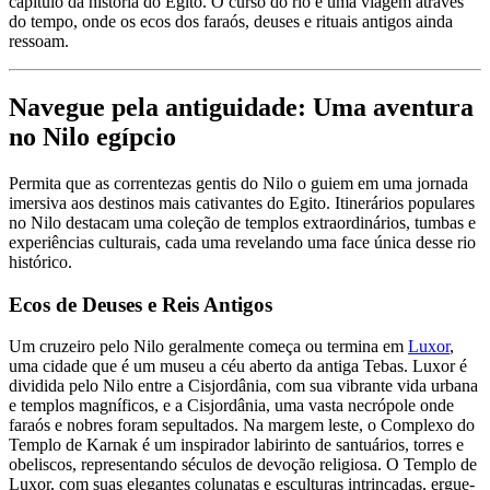
capítulo da história do Egito. O curso do rio é uma viagem através
do tempo, onde os ecos dos faraós, deuses e rituais antigos ainda
ressoam.
Navegue pela antiguidade: Uma aventura
no Nilo egípcio
Permita que as correntezas gentis do Nilo o guiem em uma jornada
imersiva aos destinos mais cativantes do Egito. Itinerários populares
no Nilo destacam uma coleção de templos extraordinários, tumbas e
experiências culturais, cada uma revelando uma face única desse rio
histórico.
Ecos de Deuses e Reis Antigos
Um cruzeiro pelo Nilo geralmente começa ou termina em
Luxor
,
uma cidade que é um museu a céu aberto da antiga Tebas. Luxor é
dividida pelo Nilo entre a Cisjordânia, com sua vibrante vida urbana
e templos magníficos, e a Cisjordânia, uma vasta necrópole onde
faraós e nobres foram sepultados. Na margem leste, o Complexo do
Templo de Karnak é um inspirador labirinto de santuários, torres e
obeliscos, representando séculos de devoção religiosa. O Templo de
Luxor, com suas elegantes colunatas e esculturas intrincadas, ergue-