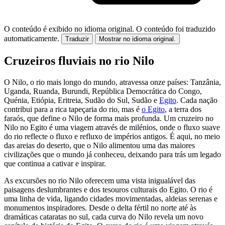
O conteúdo é exibido no idioma original.
O conteúdo foi traduzido
automaticamente.
Traduzir
Mostrar no idioma original.
Cruzeiros fluviais no rio Nilo
O Nilo, o rio mais longo do mundo, atravessa onze países: Tanzânia,
Uganda, Ruanda, Burundi, República Democrática do Congo,
Quénia, Etiópia, Eritreia, Sudão do Sul, Sudão e
Egito
. Cada nação
contribui para a rica tapeçaria do rio, mas é
o Egito
, a terra dos
faraós, que define o Nilo de forma mais profunda. Um cruzeiro no
Nilo no Egito é uma viagem através de milénios, onde o fluxo suave
do rio reflecte o fluxo e refluxo de impérios antigos. É aqui, no meio
das areias do deserto, que o Nilo alimentou uma das maiores
civilizações que o mundo já conheceu, deixando para trás um legado
que continua a cativar e inspirar.
As excursões no rio Nilo oferecem uma vista inigualável das
paisagens deslumbrantes e dos tesouros culturais do Egito. O rio é
uma linha de vida, ligando cidades movimentadas, aldeias serenas e
monumentos inspiradores. Desde o delta fértil no norte até às
dramáticas cataratas no sul, cada curva do Nilo revela um novo