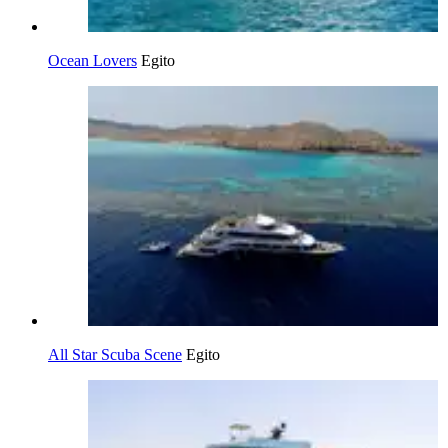
Ocean Lovers
Egito
All Star Scuba Scene
Egito