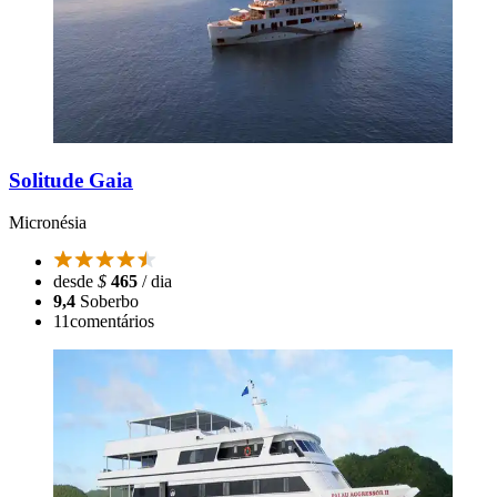
Solitude Gaia
Micronésia
desde
$
465
/ dia
9,4
Soberbo
11
comentários