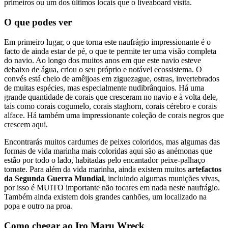
primeiros ou um dos últimos locais que o liveaboard visita.
O que podes ver
Em primeiro lugar, o que torna este naufrágio impressionante é o
facto de ainda estar de pé, o que te permite ter uma visão completa
do navio. Ao longo dos muitos anos em que este navio esteve
debaixo de água, criou o seu próprio e notável ecossistema. O
convés está cheio de amêijoas em ziguezague, ostras, invertebrados
de muitas espécies, mas especialmente nudibrânquios. Há uma
grande quantidade de corais que cresceram no navio e à volta dele,
tais como corais cogumelo, corais staghorn, corais cérebro e corais
alface. Há também uma impressionante coleção de corais negros que
crescem aqui.
Encontrarás muitos cardumes de peixes coloridos, mas algumas das
formas de vida marinha mais coloridas aqui são as anémonas que
estão por todo o lado, habitadas pelo encantador peixe-palhaço
tomate. Para além da vida marinha, ainda existem muitos
artefactos
da Segunda Guerra Mundial
, incluindo algumas munições vivas,
por isso é MUITO importante não tocares em nada neste naufrágio.
Também ainda existem dois grandes canhões, um localizado na
popa e outro na proa.
Como chegar ao Iro Maru Wreck