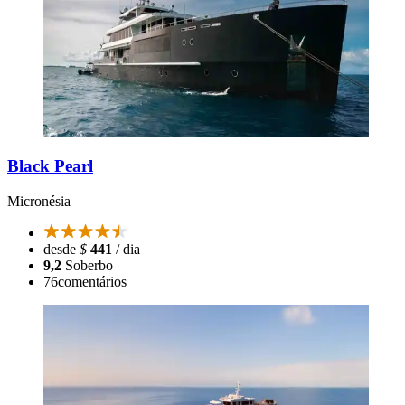
Black Pearl
Micronésia
desde
$
441
/ dia
9,2
Soberbo
76
comentários