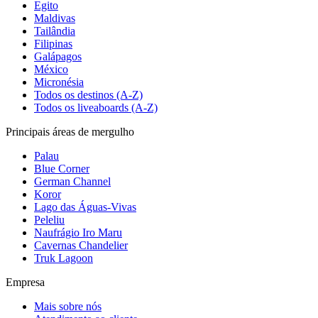
Egito
Maldivas
Tailândia
Filipinas
Galápagos
México
Micronésia
Todos os destinos (A-Z)
Todos os liveaboards (A-Z)
Principais áreas de mergulho
Palau
Blue Corner
German Channel
Koror
Lago das Águas-Vivas
Peleliu
Naufrágio Iro Maru
Cavernas Chandelier
Truk Lagoon
Empresa
Mais sobre nós