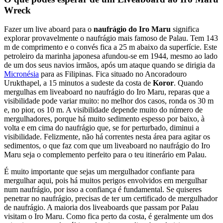
Wreck
Fazer um live aboard para o
naufrágio do Iro Maru
significa
explorar provavelmente o naufrágio mais famoso de Palau. Tem 143
m de comprimento e o convés fica a 25 m abaixo da superfície. Este
petroleiro da marinha japonesa afundou-se em 1944, mesmo ao lado
de um dos seus navios irmãos, após um ataque quando se dirigia da
Micronésia
para as Filipinas. Fica situado no Ancoradouro
Urukthapel, a 15 minutos a sudeste da costa de
Koror
. Quando
mergulhas em liveaboard no naufrágio do Iro Maru, reparas que a
visibilidade pode variar muito: no melhor dos casos, ronda os 30 m
e, no pior, os 10 m. A visibilidade depende muito do número de
mergulhadores, porque há muito sedimento espesso por baixo, à
volta e em cima do naufrágio que, se for perturbado, diminui a
visibilidade. Felizmente, não há correntes nesta área para agitar os
sedimentos, o que faz com que um liveaboard no naufrágio do Iro
Maru seja o complemento perfeito para o teu itinerário em Palau.
É muito importante que sejas um mergulhador confiante para
mergulhar aqui, pois há muitos perigos envolvidos em mergulhar
num naufrágio, por isso a confiança é fundamental. Se quiseres
penetrar no naufrágio, precisas de ter um certificado de mergulhador
de naufrágio. A maioria dos liveaboards que passam por Palau
visitam o Iro Maru. Como fica perto da costa, é geralmente um dos