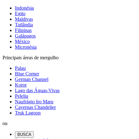
Indonésia
Egito
Maldivas
Tailândia
Filipinas
Galápagos
México
Micronésia
Principais áreas de mergulho
Palau
Blue Corner
German Channel
Koror
Lago das Águas-Vivas
Peleliu
Naufrágio Iro Maru
Cavernas Chandelier
Truk Lagoon
ou
BUSCA