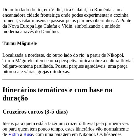
Do outro lado do rio, em Vidin, fica Calafat, na Roménia - uma
encantadora cidade fronteiriça onde podes experimentar a cozinha
romena, visitar museus e passear pelos parques ribeirinhos. A Ponte
da Nova Europa liga Calafat e Vidin, simbolizando a unidade
moderna através do Danúbio.
Turnu Măgurele
Localizada a nordeste, do outro lado do rio, a partir de Nikopol,
Turnu Măgurele oferece uma perspetiva única sobre a cultura fluvial
búlgaro-romena partilhada. Possui parques agradáveis, uma praça
pitoresca e várias igrejas ortodoxas.
Itinerários temáticos e com base na
duração
Cruzeiros curtos (3-5 dias)
Ideais para quem está a fazer um cruzeiro fluvial pela primeira vez
ou para quem tem pouco tempo, estes itinerários vão normalmente
de
Vidin
a
Ruse
, com uma paragem em Nikopol. Os hóspedes