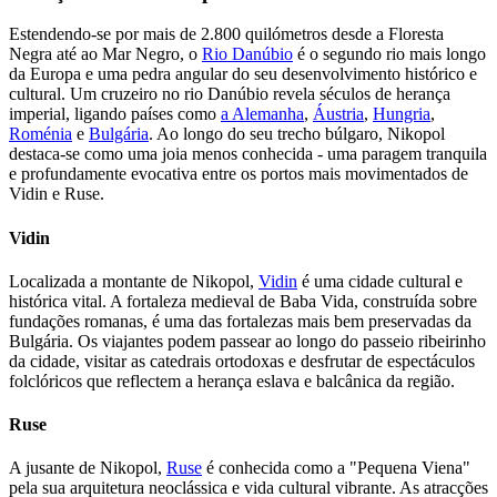
Estendendo-se por mais de 2.800 quilómetros desde a Floresta
Negra até ao Mar Negro, o
Rio Danúbio
é o segundo rio mais longo
da Europa e uma pedra angular do seu desenvolvimento histórico e
cultural. Um cruzeiro no rio Danúbio revela séculos de herança
imperial, ligando países como
a Alemanha
,
Áustria
,
Hungria
,
Roménia
e
Bulgária
. Ao longo do seu trecho búlgaro, Nikopol
destaca-se como uma joia menos conhecida - uma paragem tranquila
e profundamente evocativa entre os portos mais movimentados de
Vidin e Ruse.
Vidin
Localizada a montante de Nikopol,
Vidin
é uma cidade cultural e
histórica vital. A fortaleza medieval de Baba Vida, construída sobre
fundações romanas, é uma das fortalezas mais bem preservadas da
Bulgária. Os viajantes podem passear ao longo do passeio ribeirinho
da cidade, visitar as catedrais ortodoxas e desfrutar de espectáculos
folclóricos que reflectem a herança eslava e balcânica da região.
Ruse
A jusante de Nikopol,
Ruse
é conhecida como a "Pequena Viena"
pela sua arquitetura neoclássica e vida cultural vibrante. As atracções