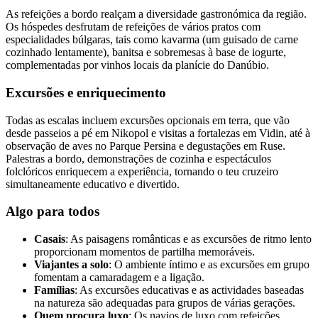
As refeições a bordo realçam a diversidade gastronómica da região.
Os hóspedes desfrutam de refeições de vários pratos com
especialidades búlgaras, tais como kavarma (um guisado de carne
cozinhado lentamente), banitsa e sobremesas à base de iogurte,
complementadas por vinhos locais da planície do Danúbio.
Excursões e enriquecimento
Todas as escalas incluem excursões opcionais em terra, que vão
desde passeios a pé em Nikopol e visitas a fortalezas em Vidin, até à
observação de aves no Parque Persina e degustações em Ruse.
Palestras a bordo, demonstrações de cozinha e espectáculos
folclóricos enriquecem a experiência, tornando o teu cruzeiro
simultaneamente educativo e divertido.
Algo para todos
Casais
: As paisagens românticas e as excursões de ritmo lento
proporcionam momentos de partilha memoráveis.
Viajantes a solo
: O ambiente íntimo e as excursões em grupo
fomentam a camaradagem e a ligação.
Famílias
: As excursões educativas e as actividades baseadas
na natureza são adequadas para grupos de várias gerações.
Quem procura luxo
: Os navios de luxo com refeições