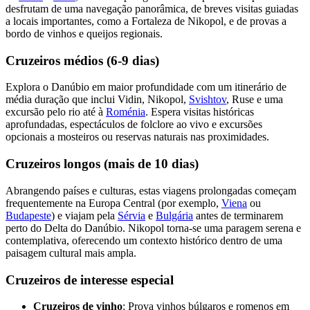
desfrutam de uma navegação panorâmica, de breves visitas guiadas
a locais importantes, como a Fortaleza de Nikopol, e de provas a
bordo de vinhos e queijos regionais.
Cruzeiros médios (6-9 dias)
Explora o Danúbio em maior profundidade com um itinerário de
média duração que inclui Vidin, Nikopol,
Svishtov
, Ruse e uma
excursão pelo rio até à
Roménia
. Espera visitas históricas
aprofundadas, espectáculos de folclore ao vivo e excursões
opcionais a mosteiros ou reservas naturais nas proximidades.
Cruzeiros longos (mais de 10 dias)
Abrangendo países e culturas, estas viagens prolongadas começam
frequentemente na Europa Central (por exemplo,
Viena
ou
Budapeste
) e viajam pela
Sérvia
e
Bulgária
antes de terminarem
perto do Delta do Danúbio. Nikopol torna-se uma paragem serena e
contemplativa, oferecendo um contexto histórico dentro de uma
paisagem cultural mais ampla.
Cruzeiros de interesse especial
Cruzeiros de vinho
: Prova vinhos búlgaros e romenos em