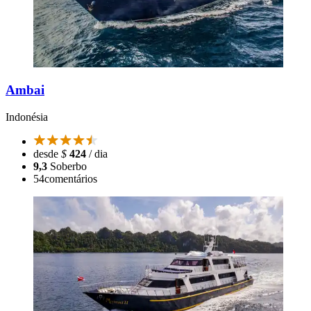
Ambai
Indonésia
desde
$
424
/ dia
9,3
Soberbo
54
comentários