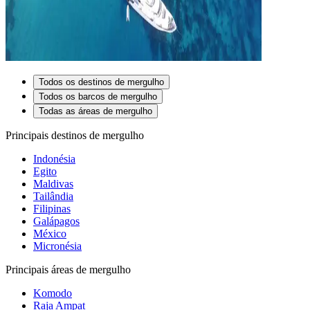
Todos os destinos de mergulho
Todos os barcos de mergulho
Todas as áreas de mergulho
Principais destinos de mergulho
Indonésia
Egito
Maldivas
Tailândia
Filipinas
Galápagos
México
Micronésia
Principais áreas de mergulho
Komodo
Raja Ampat