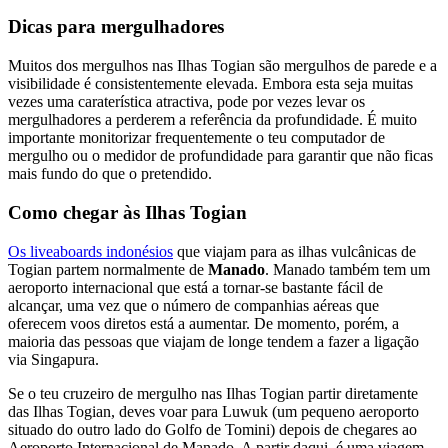
Dicas para mergulhadores
Muitos dos mergulhos nas Ilhas Togian são mergulhos de parede e a
visibilidade é consistentemente elevada. Embora esta seja muitas
vezes uma caraterística atractiva, pode por vezes levar os
mergulhadores a perderem a referência da profundidade. É muito
importante monitorizar frequentemente o teu computador de
mergulho ou o medidor de profundidade para garantir que não ficas
mais fundo do que o pretendido.
Como chegar às Ilhas Togian
Os liveaboards indonésios
que viajam para as ilhas vulcânicas de
Togian partem normalmente de
Manado
. Manado também tem um
aeroporto internacional que está a tornar-se bastante fácil de
alcançar, uma vez que o número de companhias aéreas que
oferecem voos diretos está a aumentar. De momento, porém, a
maioria das pessoas que viajam de longe tendem a fazer a ligação
via Singapura.
Se o teu cruzeiro de mergulho nas Ilhas Togian partir diretamente
das Ilhas Togian, deves voar para Luwuk (um pequeno aeroporto
situado do outro lado do Golfo de Tomini) depois de chegares ao
Aeroporto Internacional de Manado. A partir daqui, é uma viagem