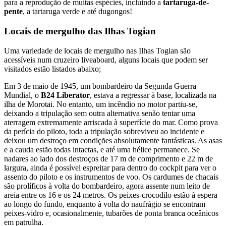
para a reprodução de muitas espécies, incluindo a
tartaruga-de-
pente
, a tartaruga verde e até dugongos!
Locais de mergulho das Ilhas Togian
Uma variedade de locais de mergulho nas Ilhas Togian são
acessíveis num cruzeiro liveaboard, alguns locais que podem ser
visitados estão listados abaixo;
Em 3 de maio de 1945, um bombardeiro da Segunda Guerra
Mundial, o
B24 Liberator
, estava a regressar à base, localizada na
ilha de Morotai. No entanto, um incêndio no motor partiu-se,
deixando a tripulação sem outra alternativa senão tentar uma
aterragem extremamente arriscada à superfície do mar. Como prova
da perícia do piloto, toda a tripulação sobreviveu ao incidente e
deixou um destroço em condições absolutamente fantásticas. As asas
e a cauda estão todas intactas, e até uma hélice permanece. Se
nadares ao lado dos destroços de 17 m de comprimento e 22 m de
largura, ainda é possível espreitar para dentro do cockpit para ver o
assento do piloto e os instrumentos de voo. Os cardumes de chacais
são prolíficos à volta do bombardeiro, agora assente num leito de
areia entre os 16 e os 24 metros. Os peixes-crocodilo estão à espera
ao longo do fundo, enquanto à volta do naufrágio se encontram
peixes-vidro e, ocasionalmente, tubarões de ponta branca oceânicos
em patrulha.