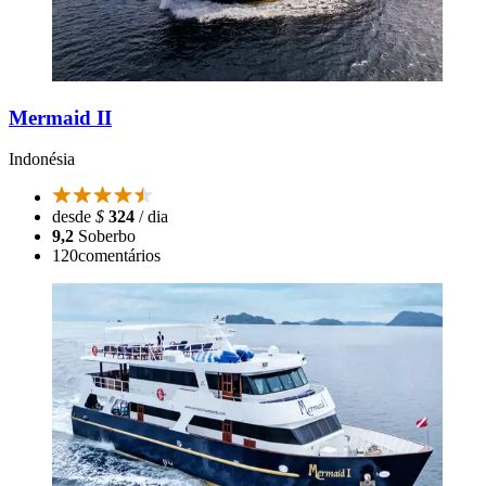
Mermaid II
Indonésia
desde
$
324
/ dia
9,2
Soberbo
120
comentários