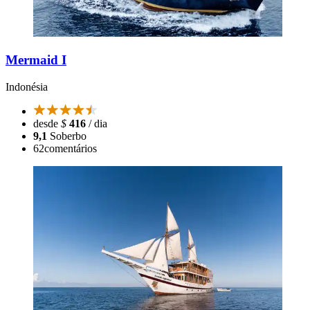
Mermaid I
Indonésia
desde
$
416
/ dia
9,1
Soberbo
62
comentários