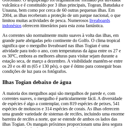
vulcânica e é constituído por 3 ilhas principais, Togean, Batudaka e
Unauna, bem como por cerca de 60 outras pequenas ilhas. Em
2004, as ilhas receberam a proteção de um parque nacional, o que
limitou muitas actividades de pesca. Numerosos
liveaboards
indonésios
oferecem itinerários para esta zona fantástica.
As correntes são normalmente muito suaves à volta das ilhas, em
grande parte abrigadas pelo continente do Golfo. O clima tropical
significa que o mergulho liveaboard nas ilhas Togian é uma
atividade para todo o ano, com temperaturas da água entre os 27 e
os 30ºC, embora as melhores alturas para visitar sejam durante a
estação seca, de março a dezembro. A visibilidade mantém-se entre
os 20 e os 40 m (65 e 130 pés), o que é ótimo para conseguir boas
condições de luz para os fotógrafos.
Ilhas Togian debaixo de água
A maioria dos mergulhos aqui são mergulhos de parede e, com
correntes suaves, o mergulho é particularmente fácil. A diversidade
de espécies é algo a contemplar, com 819 espécies de peixes, 541
espécies de moluscos e 314 espécies de corais. As ilhas oferecem
uma grande variedade de sistemas de recifes, incluindo uma enorme
barreira de recifes a norte, que se estende de ambos os lados das
ilhas Togian. Os mangais próximos proporcionam uma área segura