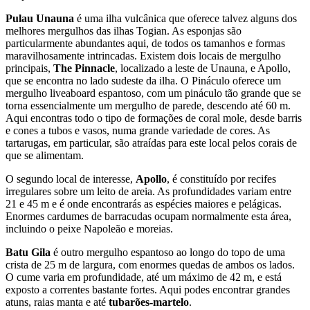
Pulau Unauna
é uma ilha vulcânica que oferece talvez alguns dos
melhores mergulhos das ilhas Togian. As esponjas são
particularmente abundantes aqui, de todos os tamanhos e formas
maravilhosamente intrincadas. Existem dois locais de mergulho
principais,
The Pinnacle
, localizado a leste de Unauna, e Apollo,
que se encontra no lado sudeste da ilha. O Pináculo oferece um
mergulho liveaboard espantoso, com um pináculo tão grande que se
torna essencialmente um mergulho de parede, descendo até 60 m.
Aqui encontras todo o tipo de formações de coral mole, desde barris
e cones a tubos e vasos, numa grande variedade de cores. As
tartarugas, em particular, são atraídas para este local pelos corais de
que se alimentam.
O segundo local de interesse,
Apollo
, é constituído por recifes
irregulares sobre um leito de areia. As profundidades variam entre
21 e 45 m e é onde encontrarás as espécies maiores e pelágicas.
Enormes cardumes de barracudas ocupam normalmente esta área,
incluindo o peixe Napoleão e moreias.
Batu Gila
é outro mergulho espantoso ao longo do topo de uma
crista de 25 m de largura, com enormes quedas de ambos os lados.
O cume varia em profundidade, até um máximo de 42 m, e está
exposto a correntes bastante fortes. Aqui podes encontrar grandes
atuns, raias manta e até
tubarões-martelo
.