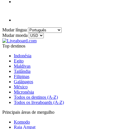
Mudar língua
Mudar moeda
Top destinos
Indonésia
Egito
Maldivas
Tailândia
Filipinas
Galápagos
México
Micronésia
Todos os destinos (A-Z)
Todos os liveaboards (A-Z)
Principais áreas de mergulho
Komodo
Raja Ampat