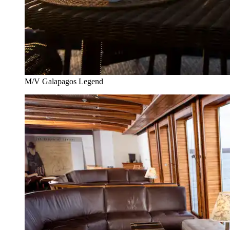
M/V Galapagos Legend