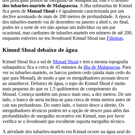
dos principais pontos de mergulho de Malapascua; este é o destino
dos tubarões-martelo de Malapascua
. A ilha submarina de Kimud
fica perto de
Monad Shoal
e é igualmente caracterizada por um
declive acentuado de mais de 200 metros de profundidade. A época
dos tubarões-martelo vai de dezembro ou janeiro a abril e, no final,
podes ter a sorte de ver não apenas um indivíduo ou um par
ocasional, mas cardumes de tubarões-martelo em número de até 200,
enquanto estiveres no teu liveaboard Kimud Shoal nas
Filipinas
.
Kimud Shoal debaixo de água
Kimud Shoal fica a sul de
Monad Shoal
e tem a mesma topografia
subaquática; fica a cerca de 45 minutos da
ilha de Malapascua
. Para
ver os tubarões-martelo, os barcos partem cedo (ainda mais cedo do
que para Monad), de modo a que os mergulhadores possam descer
ao amanhecer. Debaixo de água, o topo do Kimud Shoal é muito
mais pequeno do que os 1,5 quilómetros de comprimento do
Monad. Começa também um pouco mais raso, a dez metros. De um
lado, o banco de areia inclina-se para cerca de trinta metros antes de
cair nas profundezas. Do outro lado, o baixio desce a direito. Os
mergulhadores técnicos podem ter a opção de descer para além das
profundidades de mergulho recreativo em Kimud, mas por favor
verifica se o liveaboard que escolheste suporta mergulho técnico.
A atividade dos tubarões-martelo em Kimud ocorre na água azul do