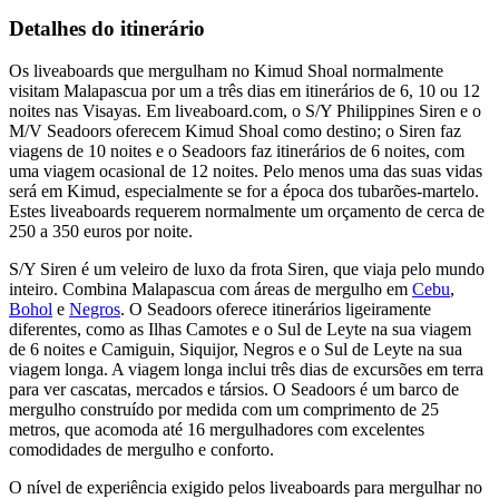
Detalhes do itinerário
Os liveaboards que mergulham no Kimud Shoal normalmente
visitam Malapascua por um a três dias em itinerários de 6, 10 ou 12
noites nas Visayas. Em liveaboard.com, o S/Y Philippines Siren e o
M/V Seadoors oferecem Kimud Shoal como destino; o Siren faz
viagens de 10 noites e o Seadoors faz itinerários de 6 noites, com
uma viagem ocasional de 12 noites. Pelo menos uma das suas vidas
será em Kimud, especialmente se for a época dos tubarões-martelo.
Estes liveaboards requerem normalmente um orçamento de cerca de
250 a 350 euros por noite.
S/Y Siren é um veleiro de luxo da frota Siren, que viaja pelo mundo
inteiro. Combina Malapascua com áreas de mergulho em
Cebu
,
Bohol
e
Negros
. O Seadoors oferece itinerários ligeiramente
diferentes, como as Ilhas Camotes e o Sul de Leyte na sua viagem
de 6 noites e Camiguin, Siquijor, Negros e o Sul de Leyte na sua
viagem longa. A viagem longa inclui três dias de excursões em terra
para ver cascatas, mercados e társios. O Seadoors é um barco de
mergulho construído por medida com um comprimento de 25
metros, que acomoda até 16 mergulhadores com excelentes
comodidades de mergulho e conforto.
O nível de experiência exigido pelos liveaboards para mergulhar no