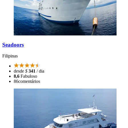
Seadoors
Filipinas
desde
$
341
/ dia
8,6
Fabuloso
86
comentários