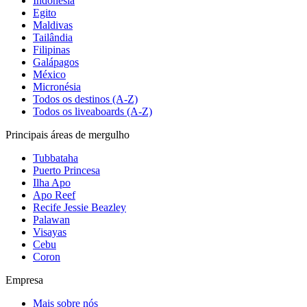
Indonésia
Egito
Maldivas
Tailândia
Filipinas
Galápagos
México
Micronésia
Todos os destinos (A-Z)
Todos os liveaboards (A-Z)
Principais áreas de mergulho
Tubbataha
Puerto Princesa
Ilha Apo
Apo Reef
Recife Jessie Beazley
Palawan
Visayas
Cebu
Coron
Empresa
Mais sobre nós