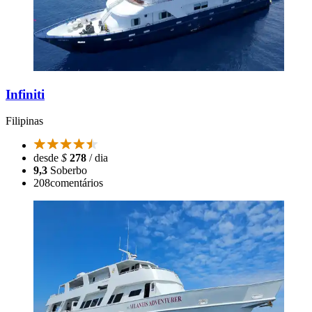
Infiniti
Filipinas
desde
$
278
/ dia
9,3
Soberbo
208
comentários