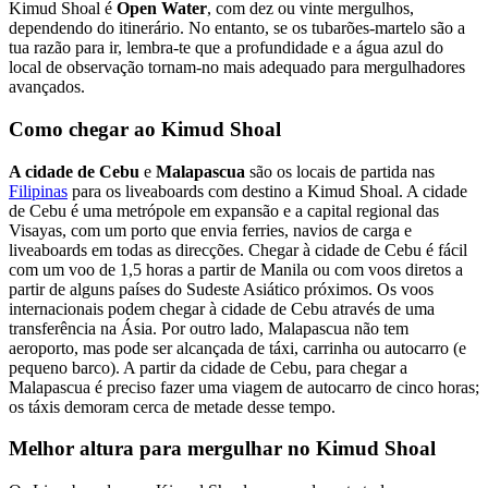
Kimud Shoal é
Open Water
, com dez ou vinte mergulhos,
dependendo do itinerário. No entanto, se os tubarões-martelo são a
tua razão para ir, lembra-te que a profundidade e a água azul do
local de observação tornam-no mais adequado para mergulhadores
avançados.
Como chegar ao Kimud Shoal
A cidade de Cebu
e
Malapascua
são os locais de partida nas
Filipinas
para os liveaboards com destino a Kimud Shoal. A cidade
de Cebu é uma metrópole em expansão e a capital regional das
Visayas, com um porto que envia ferries, navios de carga e
liveaboards em todas as direcções. Chegar à cidade de Cebu é fácil
com um voo de 1,5 horas a partir de Manila ou com voos diretos a
partir de alguns países do Sudeste Asiático próximos. Os voos
internacionais podem chegar à cidade de Cebu através de uma
transferência na Ásia. Por outro lado, Malapascua não tem
aeroporto, mas pode ser alcançada de táxi, carrinha ou autocarro (e
pequeno barco). A partir da cidade de Cebu, para chegar a
Malapascua é preciso fazer uma viagem de autocarro de cinco horas;
os táxis demoram cerca de metade desse tempo.
Melhor altura para mergulhar no Kimud Shoal