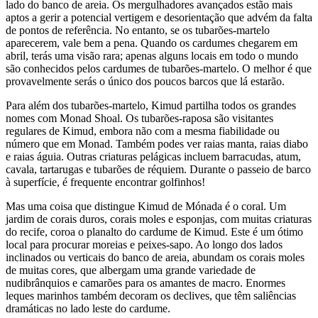
lado do banco de areia. Os mergulhadores avançados estão mais
aptos a gerir a potencial vertigem e desorientação que advém da falta
de pontos de referência. No entanto, se os tubarões-martelo
aparecerem, vale bem a pena. Quando os cardumes chegarem em
abril, terás uma visão rara; apenas alguns locais em todo o mundo
são conhecidos pelos cardumes de tubarões-martelo. O melhor é que
provavelmente serás o único dos poucos barcos que lá estarão.
Para além dos tubarões-martelo, Kimud partilha todos os grandes
nomes com Monad Shoal. Os tubarões-raposa são visitantes
regulares de Kimud, embora não com a mesma fiabilidade ou
número que em Monad. Também podes ver raias manta, raias diabo
e raias águia. Outras criaturas pelágicas incluem barracudas, atum,
cavala, tartarugas e tubarões de réquiem. Durante o passeio de barco
à superfície, é frequente encontrar golfinhos!
Mas uma coisa que distingue Kimud de Mónada é o coral. Um
jardim de corais duros, corais moles e esponjas, com muitas criaturas
do recife, coroa o planalto do cardume de Kimud. Este é um ótimo
local para procurar moreias e peixes-sapo. Ao longo dos lados
inclinados ou verticais do banco de areia, abundam os corais moles
de muitas cores, que albergam uma grande variedade de
nudibrânquios e camarões para os amantes de macro. Enormes
leques marinhos também decoram os declives, que têm saliências
dramáticas no lado leste do cardume.