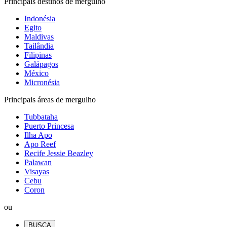
Principais destinos de mergulho
Indonésia
Egito
Maldivas
Tailândia
Filipinas
Galápagos
México
Micronésia
Principais áreas de mergulho
Tubbataha
Puerto Princesa
Ilha Apo
Apo Reef
Recife Jessie Beazley
Palawan
Visayas
Cebu
Coron
ou
BUSCA