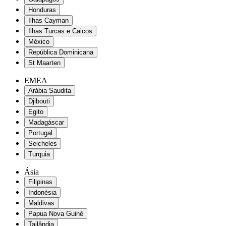
Honduras
Ilhas Cayman
Ilhas Turcas e Caicos
México
República Dominicana
St Maarten
EMEA
Arábia Saudita
Djibouti
Egito
Madagáscar
Portugal
Seicheles
Turquia
Ásia
Filipinas
Indonésia
Maldivas
Papua Nova Guiné
Tailândia