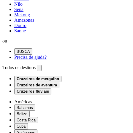
Nilo
Sena
Mekong
Amazonas
Douro
Saone
ou
BUSCA
Precisa de ajuda?
Todos os destinos
Cruzeiros de mergulho
Cruzeiros de aventura
Cruzeiros fluviais
Américas
Bahamas
Belize
Costa Rica
Cuba
Galápagos