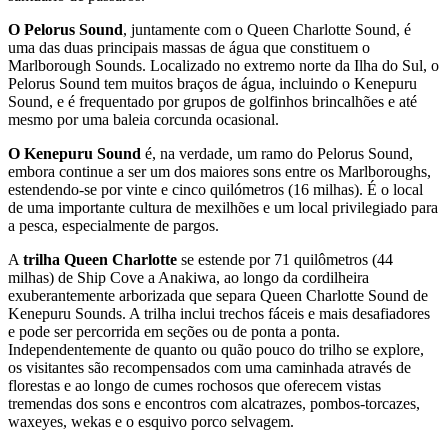
O Pelorus Sound
, juntamente com o Queen Charlotte Sound, é
uma das duas principais massas de água que constituem o
Marlborough Sounds. Localizado no extremo norte da Ilha do Sul, o
Pelorus Sound tem muitos braços de água, incluindo o Kenepuru
Sound, e é frequentado por grupos de golfinhos brincalhões e até
mesmo por uma baleia corcunda ocasional.
O Kenepuru Sound
é, na verdade, um ramo do Pelorus Sound,
embora continue a ser um dos maiores sons entre os Marlboroughs,
estendendo-se por vinte e cinco quilómetros (16 milhas). É o local
de uma importante cultura de mexilhões e um local privilegiado para
a pesca, especialmente de pargos.
A
trilha Queen Charlotte
se estende por 71 quilômetros (44
milhas) de Ship Cove a Anakiwa, ao longo da cordilheira
exuberantemente arborizada que separa Queen Charlotte Sound de
Kenepuru Sounds. A trilha inclui trechos fáceis e mais desafiadores
e pode ser percorrida em seções ou de ponta a ponta.
Independentemente de quanto ou quão pouco do trilho se explore,
os visitantes são recompensados com uma caminhada através de
florestas e ao longo de cumes rochosos que oferecem vistas
tremendas dos sons e encontros com alcatrazes, pombos-torcazes,
waxeyes, wekas e o esquivo porco selvagem.