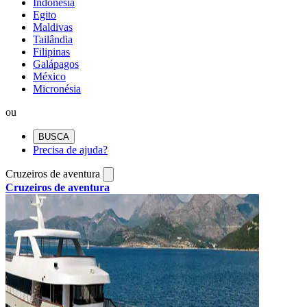
Indonésia
Egito
Maldivas
Tailândia
Filipinas
Galápagos
México
Micronésia
ou
BUSCA
Precisa de ajuda?
Cruzeiros de aventura
Cruzeiros de aventura