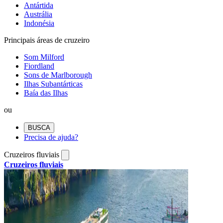
Antártida
Austrália
Indonésia
Principais áreas de cruzeiro
Som Milford
Fiordland
Sons de Marlborough
Ilhas Subantárticas
Baía das Ilhas
ou
BUSCA
Precisa de ajuda?
Cruzeiros fluviais
Cruzeiros fluviais