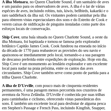
A ilha Motuara
, no Queen Charlotte Sound, é um santuário de aves
e um paraíso para os observadores de aves. A ilha é o lar de várias
espécies de aves, incluindo robins, tuis, kiwis, bellbirds, kakariki e o
raro saddleback da ilha sul. Os visitantes podem caminhar pela ilha
para obterem vistas espectaculares dos sons e do Estreito de Cook e
verem caixas de nidificação de pinguins instaladas como parte dos
esforços locais de conservação.
Ship Cove
, uma baía situada no Queen Charlotte Sound, a oeste da
ilha Motuara, foi baptizada e tornou-se famosa pelo explorador
britânico Capitão James Cook. Cook fundeou na enseada no início
da década de 1770 para reabastecer as provisões do seu navio e
apaixonou-se imediatamente pelo local, tornando-o a sua paragem
de descanso preferida entre expedições de exploração. Hoje em dia,
Ship Cove é um monumento ao lendário explorador e um excelente
local para nadar na praia próxima, entre os cantos das aves
circundantes. Ship Cove também serve como ponto de partida para a
trilha Queen Charlotte.
A ilha de D'Urville
, com pouco mais de cinquenta residentes
permanentes, é uma paragem menos percorrida nos cruzeiros de
aventura da Nova Zelândia. D'Urville é conhecida por suas trilhas
para caminhadas e ciclismo, oferecendo vistas panorâmicas dos
sons. É também um excelente local para desfrutar de alguma pesca
em Stephen's Passage e French Pass, incluindo Kingfish, Snapper,