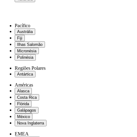
Pacífico
Austrália
Fiji
Ilhas Salomão
Micronésia
Polinésia
Regiões Polares
Antártica
Américas
Alasca
Costa Rica
Flórida
Galápagos
México
Nova Inglaterra
EMEA