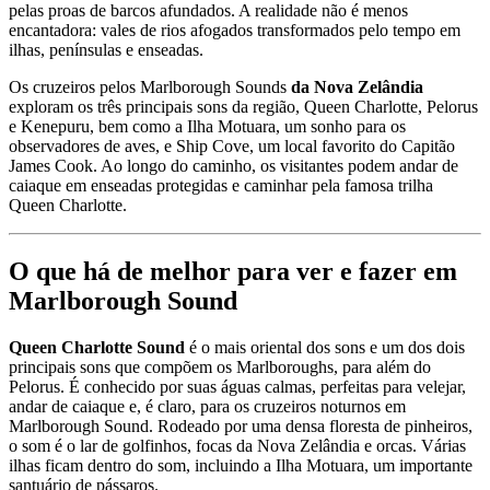
pelas proas de barcos afundados. A realidade não é menos
encantadora: vales de rios afogados transformados pelo tempo em
ilhas, penínsulas e enseadas.
Os cruzeiros pelos Marlborough Sounds
da Nova Zelândia
exploram os três principais sons da região, Queen Charlotte, Pelorus
e Kenepuru, bem como a Ilha Motuara, um sonho para os
observadores de aves, e Ship Cove, um local favorito do Capitão
James Cook. Ao longo do caminho, os visitantes podem andar de
caiaque em enseadas protegidas e caminhar pela famosa trilha
Queen Charlotte.
O que há de melhor para ver e fazer em
Marlborough Sound
Queen Charlotte Sound
é o mais oriental dos sons e um dos dois
principais sons que compõem os Marlboroughs, para além do
Pelorus. É conhecido por suas águas calmas, perfeitas para velejar,
andar de caiaque e, é claro, para os cruzeiros noturnos em
Marlborough Sound. Rodeado por uma densa floresta de pinheiros,
o som é o lar de golfinhos, focas da Nova Zelândia e orcas. Várias
ilhas ficam dentro do som, incluindo a Ilha Motuara, um importante
santuário de pássaros.