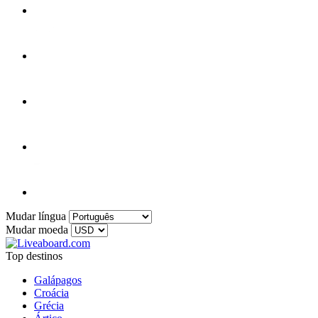
Mudar língua
Mudar moeda
Top destinos
Galápagos
Croácia
Grécia