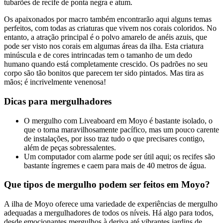
tubarões de recife de ponta negra e atum.
Os apaixonados por macro também encontrarão aqui alguns temas
perfeitos, com todas as criaturas que vivem nos corais coloridos. No
entanto, a atração principal é o polvo amarelo de anéis azuis, que
pode ser visto nos corais em algumas áreas da ilha. Esta criatura
minúscula e de cores intrincadas tem o tamanho de um dedo
humano quando está completamente crescido. Os padrões no seu
corpo são tão bonitos que parecem ter sido pintados. Mas tira as
mãos; é incrivelmente venenosa!
Dicas para mergulhadores
O mergulho com Liveaboard em Moyo é bastante isolado, o
que o torna maravilhosamente pacífico, mas um pouco carente
de instalações, por isso traz tudo o que precisares contigo,
além de peças sobressalentes.
Um computador com alarme pode ser útil aqui; os recifes são
bastante íngremes e caem para mais de 40 metros de água.
Que tipos de mergulho podem ser feitos em Moyo?
A ilha de Moyo oferece uma variedade de experiências de mergulho
adequadas a mergulhadores de todos os níveis. Há algo para todos,
desde emocionantes mergulhos à deriva até vibrantes jardins de