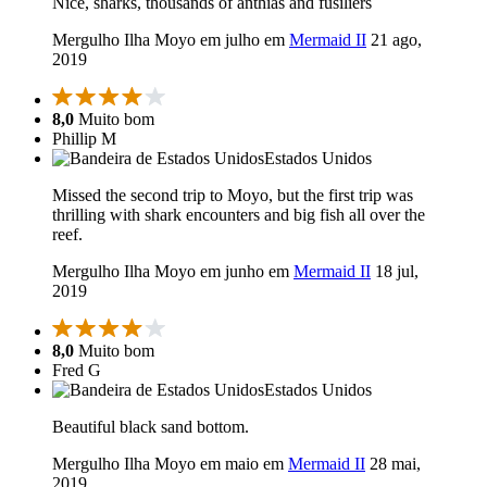
Nice, sharks, thousands of anthias and fusiliers
Mergulho Ilha Moyo em julho em
Mermaid II
21 ago,
2019
8,0
Muito bom
Phillip M
Estados Unidos
Missed the second trip to Moyo, but the first trip was
thrilling with shark encounters and big fish all over the
reef.
Mergulho Ilha Moyo em junho em
Mermaid II
18 jul,
2019
8,0
Muito bom
Fred G
Estados Unidos
Beautiful black sand bottom.
Mergulho Ilha Moyo em maio em
Mermaid II
28 mai,
2019