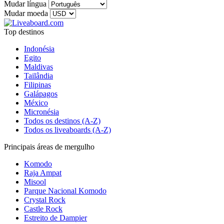
Mudar língua
Mudar moeda
Top destinos
Indonésia
Egito
Maldivas
Tailândia
Filipinas
Galápagos
México
Micronésia
Todos os destinos (A-Z)
Todos os liveaboards (A-Z)
Principais áreas de mergulho
Komodo
Raja Ampat
Misool
Parque Nacional Komodo
Crystal Rock
Castle Rock
Estreito de Dampier