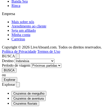
Banda Sea
Rinca
Empresa
Mais sobre nós
Atendimento ao cliente
Seja um afiliado
Minha conta
Carreiras
Copyright © 2026 LiveAboard.com. Todos os direitos reservados.
Política de Privacidade
Termos de Uso
BUSCA
Destino
Período de viagem
BUSCA
ou
Explorar
Explorar
Cruzeiros de mergulho
Cruzeiros de aventura
Cruzeiros fluviais