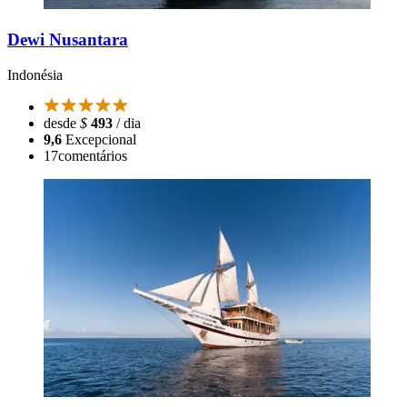
Dewi Nusantara
Indonésia
desde
$
493
/ dia
9,6
Excepcional
17
comentários