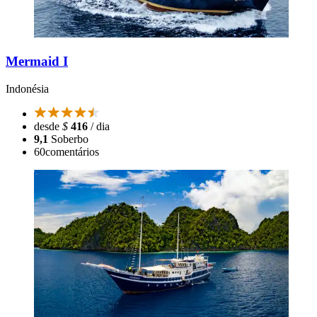
Mermaid I
Indonésia
desde
$
416
/ dia
9,1
Soberbo
60
comentários