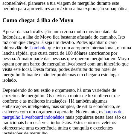
aconselhável planeares a tua viagem de mergulho durante este
período para aproveitares ao máximo a tua exploração subaquática.
Como chegar à ilha de Moyo
Apesar da sua localização numa zona muito movimentada da
Indonésia, a ilha de Moyo fica bastante afastada do caminho. Isto
faz com que chegar lá seja um desafio. Podes apanhar o caro
hidroavião de
Lombok
, que tem um aeroporto internacional, ou uma
lancha rápida, que custa cerca de 100 dólares americanos por
pessoa. A maior parte das pessoas que querem mergulhar em Moyo
optam por um barco de mergulho liveaboard com um itinerário que
visita este local. Desta forma, podes desfrutar do teu hotel de
mergulho flutuante e não ter problemas em chegar a este lugar
isolado.
Dependendo do teu estilo e orçamento, há uma variedade de
cruzeiros de mergulho. Os navios a motor de luxo oferecem-te
conforto e as melhores instalações. Há também algumas
embarcações inteligentes, mas simples, de estilo económico, se
estiveres com um orçamento apertado. No entanto, os
barcos de
mergulho Liveaboard indonésios
mais populares nesta área são os
tradicionais barcos à vela indonésios. Estes enormes veleiros
oferecem-te uma experiência única e tranquila e excelentes
instalações de mergulho.