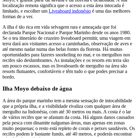
localização remota significa que o acesso a esta área intocada é
limitado, e escolher um
Liveaboard indonésio
é uma das melhores
formas de a ver.
A ilha é tão rica em vida selvagem rara e ameaçada que foi
declarada Parque Nacional e Parque Marinho desde os anos 1980.
Se o teu itinerário de cruzeiro liveaboard permitir, uma viagem em
terra dará aos visitantes acesso a caminhadas, observação de aves e
até mesmo nadar numa das belas fontes da floresta. Há muitas
oportunidades para fazeres snorkeling no mar, e os mergulhos nos
recifes são deslumbrantes. As instalações e os resorts em terra são
um pouco escassos, mas os liveaboards de mergulho na área são
resorts flutuantes, confortáveis e têm tudo o que podes precisar a
bordo.
Ilha Moyo debaixo de água
A área do parque marinho tem a mesma sensação de intocabilidade
que a própria ilha, e a visibilidade rivaliza com qualquer área de
mergulho na Indonésia, com até 30 metros ou mais. A costa é o lar
de vários recifes que se afastam da costa. Há alguns danos causados
pela pesca com dinamite nalgumas áreas, mas apenas em zonas
muito pequenas; o resto está repleto de corais e peixes saudáveis. Os
recifes podem ir bastante fundo, até 40 metros, e poderás encontrar