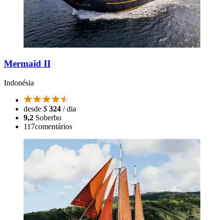
Mermaid II
Indonésia
desde
$
324
/ dia
9,2
Soberbo
117
comentários