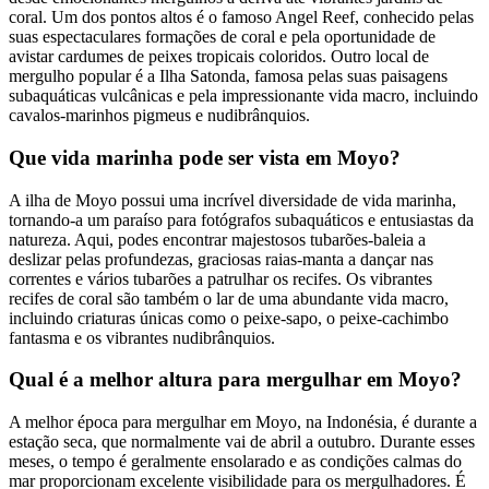
coral. Um dos pontos altos é o famoso Angel Reef, conhecido pelas
suas espectaculares formações de coral e pela oportunidade de
avistar cardumes de peixes tropicais coloridos. Outro local de
mergulho popular é a Ilha Satonda, famosa pelas suas paisagens
subaquáticas vulcânicas e pela impressionante vida macro, incluindo
cavalos-marinhos pigmeus e nudibrânquios.
Que vida marinha pode ser vista em Moyo?
A ilha de Moyo possui uma incrível diversidade de vida marinha,
tornando-a um paraíso para fotógrafos subaquáticos e entusiastas da
natureza. Aqui, podes encontrar majestosos tubarões-baleia a
deslizar pelas profundezas, graciosas raias-manta a dançar nas
correntes e vários tubarões a patrulhar os recifes. Os vibrantes
recifes de coral são também o lar de uma abundante vida macro,
incluindo criaturas únicas como o peixe-sapo, o peixe-cachimbo
fantasma e os vibrantes nudibrânquios.
Qual é a melhor altura para mergulhar em Moyo?
A melhor época para mergulhar em Moyo, na Indonésia, é durante a
estação seca, que normalmente vai de abril a outubro. Durante esses
meses, o tempo é geralmente ensolarado e as condições calmas do
mar proporcionam excelente visibilidade para os mergulhadores. É